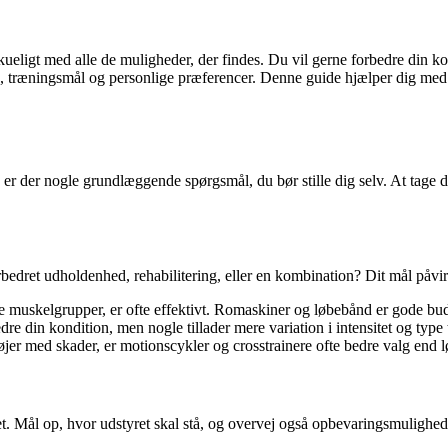
eligt med alle de muligheder, der findes. Du vil gerne forbedre din kond
, træningsmål og personlige præferencer. Denne guide hjælper dig med a
 er der nogle grundlæggende spørgsmål, du bør stille dig selv. At tage 
ret udholdenhed, rehabilitering, eller en kombination? Dit mål påvirker
re muskelgrupper, er ofte effektivt. Romaskiner og løbebånd er gode bu
re din kondition, men nogle tillader mere variation i intensitet og type 
jer med skader, er motionscykler og crosstrainere ofte bedre valg end 
. Mål op, hvor udstyret skal stå, og overvej også opbevaringsmulighede