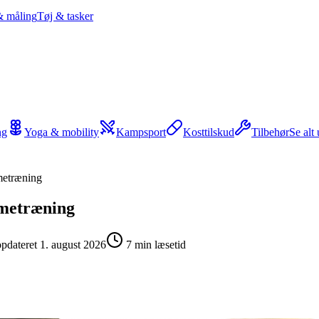
& måling
Tøj & tasker
ng
Yoga & mobility
Kampsport
Kosttilskud
Tilbehør
Se alt
mmetræning
mmetræning
opdateret
1. august 2026
7
min læsetid