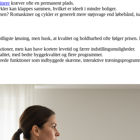
ainere
kræver ofte en permanent plads.
er kan klappes sammen, hvilket er ideelt i mindre boliger.
enen? Romaskiner og cykler er generelt mere støjsvage end løbebånd, is
billigste løsning, men husk, at kvalitet og holdbarhed ofte følger prisen. E
tioner, men kan have kortere levetid og færre indstillingsmuligheder.
litet, med bedre byggekvalitet og flere programmer.
cerede funktioner som indbyggede skærme, interaktive træningsprogramme