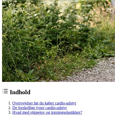
Indhold
Overvejelser før du køber cardio-udstyr
De forskellige typer cardio-udstyr
Hvad med sjippetov og træningselastikker?