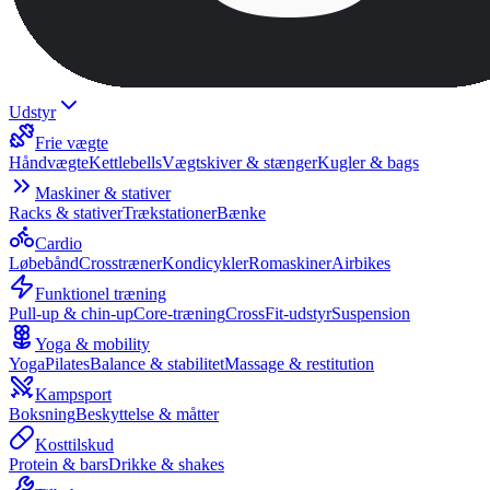
Udstyr
Frie vægte
Håndvægte
Kettlebells
Vægtskiver & stænger
Kugler & bags
Maskiner & stativer
Racks & stativer
Trækstationer
Bænke
Cardio
Løbebånd
Crosstræner
Kondicykler
Romaskiner
Airbikes
Funktionel træning
Pull-up & chin-up
Core-træning
CrossFit-udstyr
Suspension
Yoga & mobility
Yoga
Pilates
Balance & stabilitet
Massage & restitution
Kampsport
Boksning
Beskyttelse & måtter
Kosttilskud
Protein & bars
Drikke & shakes