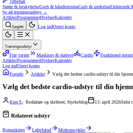
Tilbehør
Støtte & beskyttelse
Greb & håndtræning
Gulv & underlag
Elektronik 
Se alt træningsudstyr →
Artikler
Programmer
Øvelser
Kalender
Log ind
Opret konto
Søg
⌘K
Træningsudstyr
Frie vægte
Maskiner & stativer
Cardio
Funktionel træni
Artikler
Programmer
Øvelser
Kalender
Log ind
Opret konto
Forside
Artikler
Vælg det bedste cardio-udstyr til din hje
Vælg det bedste cardio-udstyr til din hje
Kim S.
·
Redaktør og skribent, Styrkeblog
13. april 2026
Sidst 
Relateret udstyr
Romaskiner
Løbebånd
Motionscykler