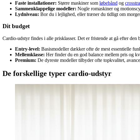
Faste installationer:
Større maskiner som
løbebånd
og
crosstr
Sammenklappelige modeller:
Nogle romaskiner og motionscykl
Lydniveau:
Bor du i lejlighed, eller træner du tidligt om morg
Dit budget
Cardio-udstyr findes i alle prisklasser. Det er fristende at gå efter den 
Entry-level:
Basismodeller dækker ofte de mest essentielle funk
Mellemklasse:
Her finder du en god balance mellem pris og kva
Premium:
De dyreste modeller tilbyder ofte topkvalitet, avan
De forskellige typer cardio-udstyr