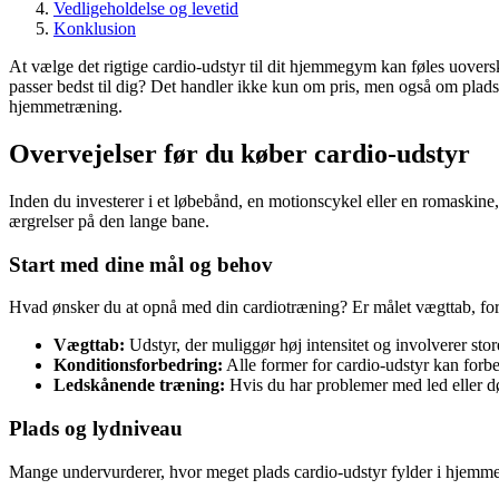
Vedligeholdelse og levetid
Konklusion
At vælge det rigtige cardio-udstyr til dit hjemmegym kan føles uoversku
passer bedst til dig? Det handler ikke kun om pris, men også om plads
hjemmetræning.
Overvejelser før du køber cardio-udstyr
Inden du investerer i et løbebånd, en motionscykel eller en romaskine,
ærgrelser på den lange bane.
Start med dine mål og behov
Hvad ønsker du at opnå med din cardiotræning? Er målet vægttab, forbed
Vægttab:
Udstyr, der muliggør høj intensitet og involverer sto
Konditionsforbedring:
Alle former for cardio-udstyr kan forbed
Ledskånende træning:
Hvis du har problemer med led eller dø
Plads og lydniveau
Mange undervurderer, hvor meget plads cardio-udstyr fylder i hjemmet