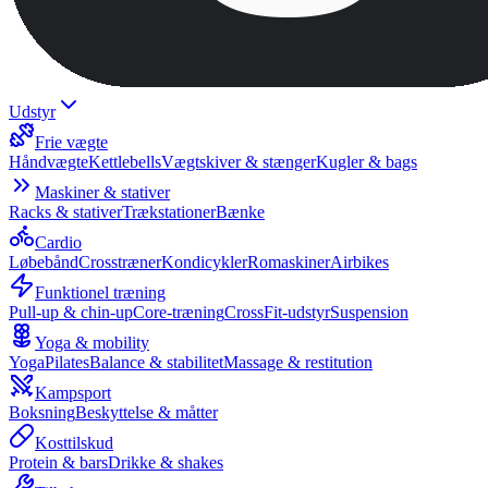
Udstyr
Frie vægte
Håndvægte
Kettlebells
Vægtskiver & stænger
Kugler & bags
Maskiner & stativer
Racks & stativer
Trækstationer
Bænke
Cardio
Løbebånd
Crosstræner
Kondicykler
Romaskiner
Airbikes
Funktionel træning
Pull-up & chin-up
Core-træning
CrossFit-udstyr
Suspension
Yoga & mobility
Yoga
Pilates
Balance & stabilitet
Massage & restitution
Kampsport
Boksning
Beskyttelse & måtter
Kosttilskud
Protein & bars
Drikke & shakes