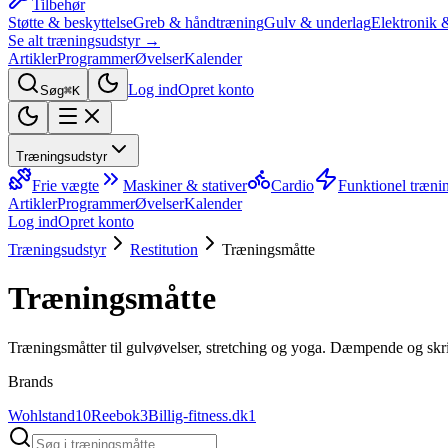
Tilbehør
Støtte & beskyttelse
Greb & håndtræning
Gulv & underlag
Elektronik 
Se alt træningsudstyr →
Artikler
Programmer
Øvelser
Kalender
Log ind
Opret konto
Søg
⌘K
Træningsudstyr
Frie vægte
Maskiner & stativer
Cardio
Funktionel træni
Artikler
Programmer
Øvelser
Kalender
Log ind
Opret konto
Træningsudstyr
Restitution
Træningsmåtte
Træningsmåtte
Træningsmåtter til gulvøvelser, stretching og yoga. Dæmpende og skrids
Brands
Wohlstand
10
Reebok
3
Billig-fitness.dk
1