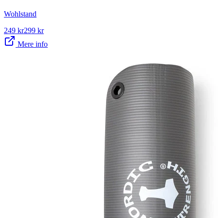
Wohlstand
249
kr
299
kr
Mere info