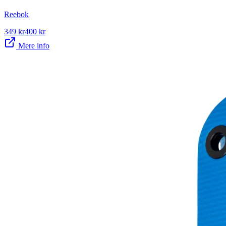
Reebok
349
kr
400
kr
Mere info