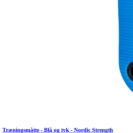
Træningsmåtte - Blå og tyk - Nordic Strength