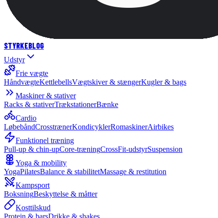
STYRKE
BLOG
Udstyr
Frie vægte
Håndvægte
Kettlebells
Vægtskiver & stænger
Kugler & bags
Maskiner & stativer
Racks & stativer
Trækstationer
Bænke
Cardio
Løbebånd
Crosstræner
Kondicykler
Romaskiner
Airbikes
Funktionel træning
Pull-up & chin-up
Core-træning
CrossFit-udstyr
Suspension
Yoga & mobility
Yoga
Pilates
Balance & stabilitet
Massage & restitution
Kampsport
Boksning
Beskyttelse & måtter
Kosttilskud
Protein & bars
Drikke & shakes