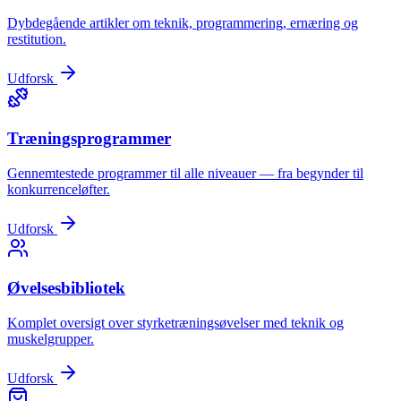
Dybdegående artikler om teknik, programmering, ernæring og
restitution.
Udforsk
Træningsprogrammer
Gennemtestede programmer til alle niveauer — fra begynder til
konkurrenceløfter.
Udforsk
Øvelsesbibliotek
Komplet oversigt over styrketræningsøvelser med teknik og
muskelgrupper.
Udforsk