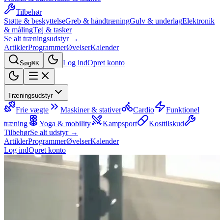
Tilbehør
Støtte & beskyttelse
Greb & håndtræning
Gulv & underlag
Elektronik
& måling
Tøj & tasker
Se alt træningsudstyr →
Artikler
Programmer
Øvelser
Kalender
Log ind
Opret konto
Søg
⌘K
Træningsudstyr
Frie vægte
Maskiner & stativer
Cardio
Funktionel
træning
Yoga & mobility
Kampsport
Kosttilskud
Tilbehør
Se alt udstyr →
Artikler
Programmer
Øvelser
Kalender
Log ind
Opret konto