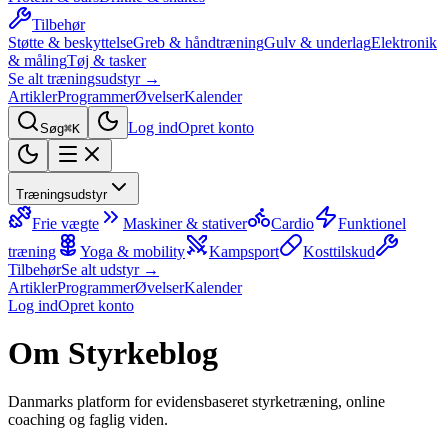
Tilbehør
Støtte & beskyttelse
Greb & håndtræning
Gulv & underlag
Elektronik
& måling
Tøj & tasker
Se alt træningsudstyr →
Artikler
Programmer
Øvelser
Kalender
Log ind
Opret konto
Søg
⌘K
Træningsudstyr
Frie vægte
Maskiner & stativer
Cardio
Funktionel
træning
Yoga & mobility
Kampsport
Kosttilskud
Tilbehør
Se alt udstyr →
Artikler
Programmer
Øvelser
Kalender
Log ind
Opret konto
Om Styrkeblog
Danmarks platform for evidensbaseret styrketræning, online
coaching og faglig viden.