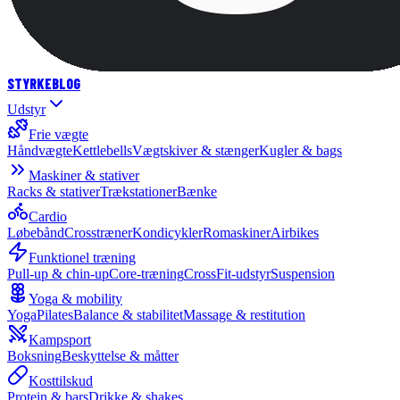
STYRKE
BLOG
Udstyr
Frie vægte
Håndvægte
Kettlebells
Vægtskiver & stænger
Kugler & bags
Maskiner & stativer
Racks & stativer
Trækstationer
Bænke
Cardio
Løbebånd
Crosstræner
Kondicykler
Romaskiner
Airbikes
Funktionel træning
Pull-up & chin-up
Core-træning
CrossFit-udstyr
Suspension
Yoga & mobility
Yoga
Pilates
Balance & stabilitet
Massage & restitution
Kampsport
Boksning
Beskyttelse & måtter
Kosttilskud
Protein & bars
Drikke & shakes