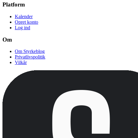
Platform
Kalender
Opret konto
Log ind
Om
Om Styrkeblog
Privatlivspolitik
Vilkår