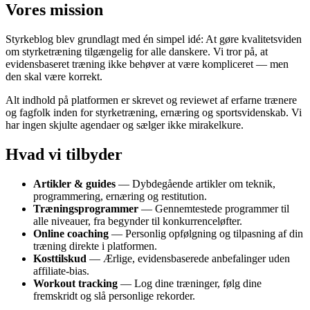
Vores mission
Styrkeblog blev grundlagt med én simpel idé: At gøre kvalitetsviden
om styrketræning tilgængelig for alle danskere. Vi tror på, at
evidensbaseret træning ikke behøver at være kompliceret — men
den skal være korrekt.
Alt indhold på platformen er skrevet og reviewet af erfarne trænere
og fagfolk inden for styrketræning, ernæring og sportsvidenskab. Vi
har ingen skjulte agendaer og sælger ikke mirakelkure.
Hvad vi tilbyder
Artikler & guides
— Dybdegående artikler om teknik,
programmering, ernæring og restitution.
Træningsprogrammer
— Gennemtestede programmer til
alle niveauer, fra begynder til konkurrenceløfter.
Online coaching
— Personlig opfølgning og tilpasning af din
træning direkte i platformen.
Kosttilskud
— Ærlige, evidensbaserede anbefalinger uden
affiliate-bias.
Workout tracking
— Log dine træninger, følg dine
fremskridt og slå personlige rekorder.