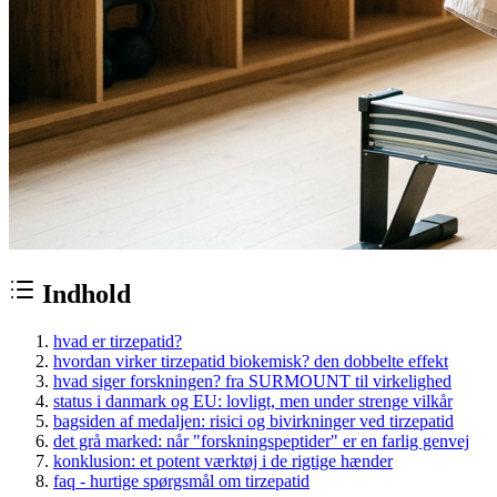
Indhold
hvad er tirzepatid?
hvordan virker tirzepatid biokemisk? den dobbelte effekt
hvad siger forskningen? fra SURMOUNT til virkelighed
status i danmark og EU: lovligt, men under strenge vilkår
bagsiden af medaljen: risici og bivirkninger ved tirzepatid
det grå marked: når "forskningspeptider" er en farlig genvej
konklusion: et potent værktøj i de rigtige hænder
faq - hurtige spørgsmål om tirzepatid