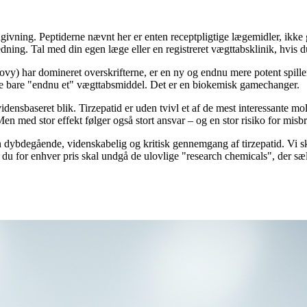
ivning. Peptiderne nævnt her er enten receptpligtige lægemidler, ikke g
dning. Tal med din egen læge eller en registreret vægttabsklinik, hvis
) har domineret overskrifterne, er en ny og endnu mere potent spiller
kke bare "endnu et" vægttabsmiddel. Det er en biokemisk gamechanger.
idensbaseret blik. Tirzepatid er uden tvivl et af de mest interessante mo
Men med stor effekt følger også stort ansvar – og en stor risiko for mis
en dybdegående, videnskabelig og kritisk gennemgang af tirzepatid. Vi 
du for enhver pris skal undgå de ulovlige "research chemicals", der sælg