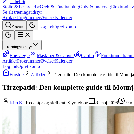
Tilbehør
Støtte & beskyttelse
Greb & håndtræning
Gulv & underlag
Elektronik 
Se alt træningsudstyr →
Artikler
Programmer
Øvelser
Kalender
Log ind
Opret konto
Søg
⌘K
Træningsudstyr
Frie vægte
Maskiner & stativer
Cardio
Funktionel træni
Artikler
Programmer
Øvelser
Kalender
Log ind
Opret konto
Forside
Artikler
Tirzepatid: Den komplette guide til Moun
Tirzepatid: Den komplette guide til Mou
Kim S.
·
Redaktør og skribent, Styrkeblog
8. maj 2026
9
mi