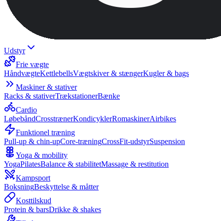
Udstyr
Frie vægte
Håndvægte
Kettlebells
Vægtskiver & stænger
Kugler & bags
Maskiner & stativer
Racks & stativer
Trækstationer
Bænke
Cardio
Løbebånd
Crosstræner
Kondicykler
Romaskiner
Airbikes
Funktionel træning
Pull-up & chin-up
Core-træning
CrossFit-udstyr
Suspension
Yoga & mobility
Yoga
Pilates
Balance & stabilitet
Massage & restitution
Kampsport
Boksning
Beskyttelse & måtter
Kosttilskud
Protein & bars
Drikke & shakes