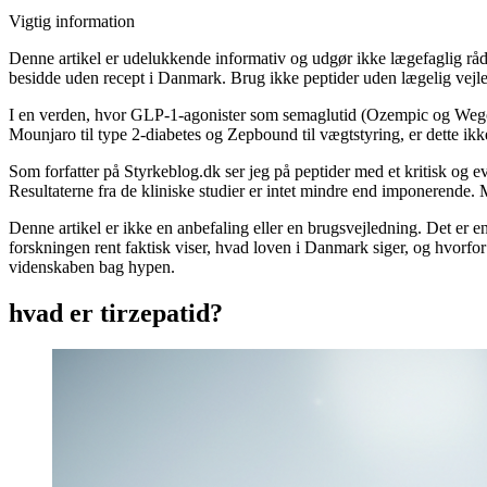
Vigtig information
Denne artikel er udelukkende informativ og udgør ikke lægefaglig rådg
besidde uden recept i Danmark. Brug ikke peptider uden lægelig vejle
I en verden, hvor GLP-1-agonister som semaglutid (Ozempic og Wegovy
Mounjaro til type 2-diabetes og Zepbound til vægtstyring, er dette i
Som forfatter på Styrkeblog.dk ser jeg på peptider med et kritisk og ev
Resultaterne fra de kliniske studier er intet mindre end imponerende. 
Denne artikel er ikke en anbefaling eller en brugsvejledning. Det er 
forskningen rent faktisk viser, hvad loven i Danmark siger, og hvorfor 
videnskaben bag hypen.
hvad er tirzepatid?