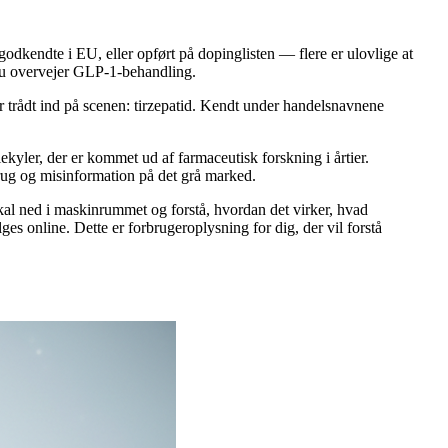
odkendte i EU, eller opført på dopinglisten — flere er ulovlige at
 du overvejer GLP-1-behandling.
 trådt ind på scenen: tirzepatid. Kendt under handelsnavnene
lekyler, der er kommet ud af farmaceutisk forskning i årtier.
brug og misinformation på det grå marked.
skal ned i maskinrummet og forstå, hvordan det virker, hvad
es online. Dette er forbrugeroplysning for dig, der vil forstå