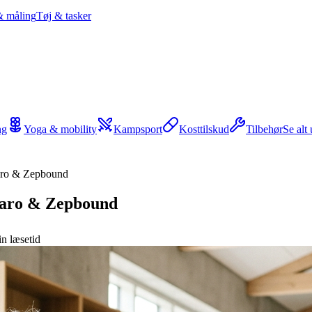
& måling
Tøj & tasker
ng
Yoga & mobility
Kampsport
Kosttilskud
Tilbehør
Se alt
jaro & Zepbound
njaro & Zepbound
n læsetid