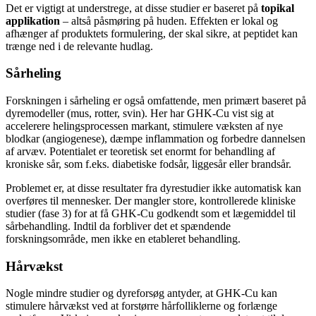
Det er vigtigt at understrege, at disse studier er baseret på
topikal
applikation
– altså påsmøring på huden. Effekten er lokal og
afhænger af produktets formulering, der skal sikre, at peptidet kan
trænge ned i de relevante hudlag.
Sårheling
Forskningen i sårheling er også omfattende, men primært baseret på
dyremodeller (mus, rotter, svin). Her har GHK-Cu vist sig at
accelerere helingsprocessen markant, stimulere væksten af nye
blodkar (angiogenese), dæmpe inflammation og forbedre dannelsen
af arvæv. Potentialet er teoretisk set enormt for behandling af
kroniske sår, som f.eks. diabetiske fodsår, liggesår eller brandsår.
Problemet er, at disse resultater fra dyrestudier ikke automatisk kan
overføres til mennesker. Der mangler store, kontrollerede kliniske
studier (fase 3) for at få GHK-Cu godkendt som et lægemiddel til
sårbehandling. Indtil da forbliver det et spændende
forskningsområde, men ikke en etableret behandling.
Hårvækst
Nogle mindre studier og dyreforsøg antyder, at GHK-Cu kan
stimulere hårvækst ved at forstørre hårfolliklerne og forlænge