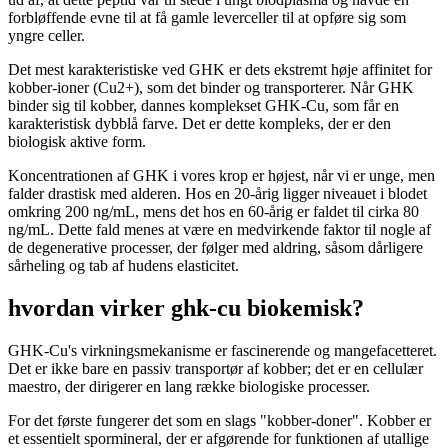
forbløffende evne til at få gamle leverceller til at opføre sig som
yngre celler.
Det mest karakteristiske ved GHK er dets ekstremt høje affinitet for
kobber-ioner (Cu2+), som det binder og transporterer. Når GHK
binder sig til kobber, dannes komplekset GHK-Cu, som får en
karakteristisk dybblå farve. Det er dette kompleks, der er den
biologisk aktive form.
Koncentrationen af GHK i vores krop er højest, når vi er unge, men
falder drastisk med alderen. Hos en 20-årig ligger niveauet i blodet
omkring 200 ng/mL, mens det hos en 60-årig er faldet til cirka 80
ng/mL. Dette fald menes at være en medvirkende faktor til nogle af
de degenerative processer, der følger med aldring, såsom dårligere
sårheling og tab af hudens elasticitet.
hvordan virker ghk-cu biokemisk?
GHK-Cu's virkningsmekanisme er fascinerende og mangefacetteret.
Det er ikke bare en passiv transportør af kobber; det er en cellulær
maestro, der dirigerer en lang række biologiske processer.
For det første fungerer det som en slags "kobber-doner". Kobber er
et essentielt spormineral, der er afgørende for funktionen af utallige