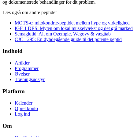
og dokumenterede behandlinger for dit problem.
Læs også om andre peptider
MOTS-c: mitokondrie-peptidet mellem hype og virkelighed
IGF-1 DES: Myten om lokal muskelvækst og det grå marked
Semaglutid: Alt om Ozempic, Wegovy & vægttab
CJC-1295: En dybdegående guide til det potente peptid
Indhold
Artikler
Programmer
Øvelser
Træningsudstyr
Platform
Kalender
Opret konto
Log ind
Om