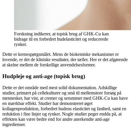
Forskning indikerer, at topisk brug af GHK-Cu kan
bidrage til en forbedret hudelasticitet og reducerede
rynker.
Dette er kernespørgsmålet. Mens de biokemiske mekanismer er
lovende, er det de kliniske resultater, der tæller. Her er det afgørende
at skelne mellem de forskellige anvendelsesformer.
Hudpleje og anti-age (topisk brug)
Dette er det område med mest solid dokumentation. Adskillige
studier, primært på cellekulturer og små til mellemstore forsøg på
mennesker, har vist, at cremer og serummer med GHK-Cu kan have
en mærkbar effekt. Studier har demonstreret øget
kollagenproduktion, forbedret hudens elasticitet og fasthed, samt en
reduktion i fine linjer og rynker. Nogle studier peger endda på, at
effekten kan være bedre end for andre anerkendte anti-age
ingredienser.