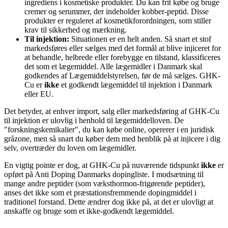
ingrediens i kosmetiske produkter. Du kan frit købe og bruge
cremer og serummer, der indeholder kobber-peptid. Disse
produkter er reguleret af kosmetikforordningen, som stiller
krav til sikkerhed og mærkning.
Til injektion:
Situationen er en helt anden. Så snart et stof
markedsføres eller sælges med det formål at blive injiceret for
at behandle, helbrede eller forebygge en tilstand, klassificeres
det som et lægemiddel. Alle lægemidler i Danmark skal
godkendes af Lægemiddelstyrelsen, før de må sælges. GHK-
Cu er
ikke
et godkendt lægemiddel til injektion i Danmark
eller EU.
Det betyder, at enhver import, salg eller markedsføring af GHK-Cu
til injektion er ulovlig i henhold til lægemiddelloven. De
"forskningskemikalier", du kan købe online, opererer i en juridisk
gråzone, men så snart du køber dem med henblik på at injicere i dig
selv, overtræder du loven om lægemidler.
En vigtig pointe er dog, at GHK-Cu på nuværende tidspunkt
ikke
er
opført på Anti Doping Danmarks dopingliste. I modsætning til
mange andre peptider (som væksthormon-frigørende peptider),
anses det ikke som et præstationsfremmende dopingmiddel i
traditionel forstand. Dette ændrer dog ikke på, at det er ulovligt at
anskaffe og bruge som et ikke-godkendt lægemiddel.