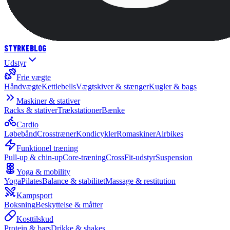
STYRKE
BLOG
Udstyr
Frie vægte
Håndvægte
Kettlebells
Vægtskiver & stænger
Kugler & bags
Maskiner & stativer
Racks & stativer
Trækstationer
Bænke
Cardio
Løbebånd
Crosstræner
Kondicykler
Romaskiner
Airbikes
Funktionel træning
Pull-up & chin-up
Core-træning
CrossFit-udstyr
Suspension
Yoga & mobility
Yoga
Pilates
Balance & stabilitet
Massage & restitution
Kampsport
Boksning
Beskyttelse & måtter
Kosttilskud
Protein & bars
Drikke & shakes