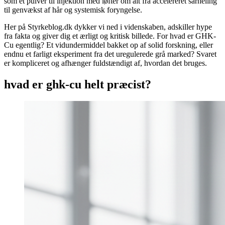
som et pulver til injektion med løfter om alt fra accelereret sårheling
til genvækst af hår og systemisk foryngelse.
Her på Styrkeblog.dk dykker vi ned i videnskaben, adskiller hype
fra fakta og giver dig et ærligt og kritisk billede. For hvad er GHK-
Cu egentlig? Et vidundermiddel bakket op af solid forskning, eller
endnu et farligt eksperiment fra det uregulerede grå marked? Svaret
er kompliceret og afhænger fuldstændigt af, hvordan det bruges.
hvad er ghk-cu helt præcist?