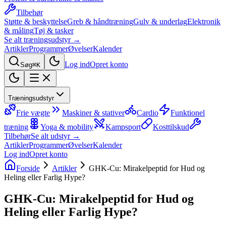
Tilbehør
Støtte & beskyttelse
Greb & håndtræning
Gulv & underlag
Elektronik
& måling
Tøj & tasker
Se alt træningsudstyr →
Artikler
Programmer
Øvelser
Kalender
Log ind
Opret konto
Søg
⌘K
Træningsudstyr
Frie vægte
Maskiner & stativer
Cardio
Funktionel
træning
Yoga & mobility
Kampsport
Kosttilskud
Tilbehør
Se alt udstyr →
Artikler
Programmer
Øvelser
Kalender
Log ind
Opret konto
Forside
Artikler
GHK-Cu: Mirakelpeptid for Hud og
Heling eller Farlig Hype?
GHK-Cu: Mirakelpeptid for Hud og
Heling eller Farlig Hype?