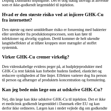
Doping Danmarks dopingliste. Det er dog stadig ulovligt at anvende
som et ikke-godkendt lægemiddel til injektion.
Hvad er den største risiko ved at injicere GHK-Cu
fra internettet?
Den største og mest umiddelbare risiko er forurening med bakterier
eller urenheder fra produktionsprocessen, som kan føre til
infektioner og alvorlig sygdom. Dertil kommer de helt ukendte
langtidseffekter af at tilføre kroppen store mængder af stoffet
systemisk.
Virker GHK-Cu cremer virkelig?
Den videnskabelige evidens peger på, at hudplejeprodukter med
GHK-Cu rent faktisk kan forbedre hudens fasthed, elasticitet og
reducere synligheden af fine linjer. Effekten varierer dog fra person
til person og afhænger af produktets koncentration og formulering.
Kan jeg bede min læge om at udskrive GHK-Cu?
Nej, din læge kan ikke udskrive GHK-Cu til injektion. Det er ikke
et medicinsk godkendt lægemiddel i Danmark eller EU og kan
derfor ikke ordineres. Lægen kan i stedet vejlede dig om godkendte