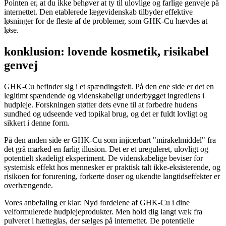
Pointen er, at du ikke behøver at ty til ulovlige og farlige genveje på
internettet. Den etablerede lægevidenskab tilbyder effektive
løsninger for de fleste af de problemer, som GHK-Cu hævdes at
løse.
konklusion: lovende kosmetik, risikabel
genvej
GHK-Cu befinder sig i et spændingsfelt. På den ene side er det en
legitimt spændende og videnskabeligt underbygget ingrediens i
hudpleje. Forskningen støtter dets evne til at forbedre hudens
sundhed og udseende ved topikal brug, og det er fuldt lovligt og
sikkert i denne form.
På den anden side er GHK-Cu som injicerbart "mirakelmiddel" fra
det grå marked en farlig illusion. Det er et ureguleret, ulovligt og
potentielt skadeligt eksperiment. De videnskabelige beviser for
systemisk effekt hos mennesker er praktisk talt ikke-eksisterende, og
risikoen for forurening, forkerte doser og ukendte langtidseffekter er
overhængende.
Vores anbefaling er klar: Nyd fordelene af GHK-Cu i dine
velformulerede hudplejeprodukter. Men hold dig langt væk fra
pulveret i hætteglas, der sælges på internettet. De potentielle