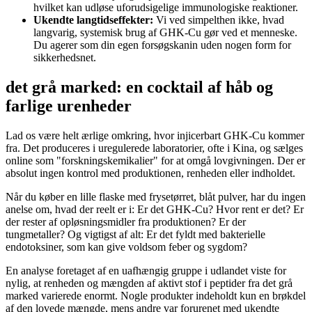
hvilket kan udløse uforudsigelige immunologiske reaktioner.
Ukendte langtidseffekter:
Vi ved simpelthen ikke, hvad
langvarig, systemisk brug af GHK-Cu gør ved et menneske.
Du agerer som din egen forsøgskanin uden nogen form for
sikkerhedsnet.
det grå marked: en cocktail af håb og
farlige urenheder
Lad os være helt ærlige omkring, hvor injicerbart GHK-Cu kommer
fra. Det produceres i uregulerede laboratorier, ofte i Kina, og sælges
online som "forskningskemikalier" for at omgå lovgivningen. Der er
absolut ingen kontrol med produktionen, renheden eller indholdet.
Når du køber en lille flaske med frysetørret, blåt pulver, har du ingen
anelse om, hvad der reelt er i: Er det GHK-Cu? Hvor rent er det? Er
der rester af opløsningsmidler fra produktionen? Er der
tungmetaller? Og vigtigst af alt: Er det fyldt med bakterielle
endotoksiner, som kan give voldsom feber og sygdom?
En analyse foretaget af en uafhængig gruppe i udlandet viste for
nylig, at renheden og mængden af aktivt stof i peptider fra det grå
marked varierede enormt. Nogle produkter indeholdt kun en brøkdel
af den lovede mængde, mens andre var forurenet med ukendte