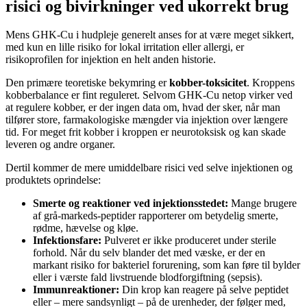
risici og bivirkninger ved ukorrekt brug
Mens GHK-Cu i hudpleje generelt anses for at være meget sikkert,
med kun en lille risiko for lokal irritation eller allergi, er
risikoprofilen for injektion en helt anden historie.
Den primære teoretiske bekymring er
kobber-toksicitet
. Kroppens
kobberbalance er fint reguleret. Selvom GHK-Cu netop virker ved
at regulere kobber, er der ingen data om, hvad der sker, når man
tilfører store, farmakologiske mængder via injektion over længere
tid. For meget frit kobber i kroppen er neurotoksisk og kan skade
leveren og andre organer.
Dertil kommer de mere umiddelbare risici ved selve injektionen og
produktets oprindelse:
Smerte og reaktioner ved injektionsstedet:
Mange brugere
af grå-markeds-peptider rapporterer om betydelig smerte,
rødme, hævelse og kløe.
Infektionsfare:
Pulveret er ikke produceret under sterile
forhold. Når du selv blander det med væske, er der en
markant risiko for bakteriel forurening, som kan føre til bylder
eller i værste fald livstruende blodforgiftning (sepsis).
Immunreaktioner:
Din krop kan reagere på selve peptidet
eller – mere sandsynligt – på de urenheder, der følger med,