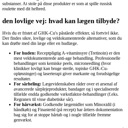
substanser. At stole på disse produkter er som at spille russisk
roulette med dit helbred.
den lovlige vej: hvad kan lægen tilbyde?
Hvis du er fristet af GHK-Cu's påståede effekter, så fortvivl ikke.
Der findes sikre, lovlige og veldokumenterede alternativer, som du
kan drøfte med din læge eller en hudlæge.
For huden:
Receptpligtig A-vitaminsyre (Tretinoin) er den
mest veldokumenterede anti-age behandling. Professionelle
behandlinger som kemiske peels, microneedling (hvor
klinikker lovligt kan bruge sterile, topiske GHK-Cu-
opløsninger) og laserterapi giver markante og forudsigelige
resultater.
For sårheling:
Lægevidenskaben råder over et arsenal af
avancerede sårplejeprodukter, bandager og i specialiserede
tilfælde endda godkendte vækstfaktor-behandlinger (f.eks.
Regranex til visse diabetiske sår).
For hårvækst:
Godkendte lægemidler som Minoxidil (i
håndkøb) og Finasterid (på recept) har årtiers dokumentation
bag sig for at stoppe hårtab og i nogle tilfælde fremme
genvækst.