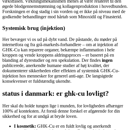
vækstfasen. Virkningsmekanismen menes at være relateret til den
øgede blodgennemstrømning og kollagenproduktion i hovedbunden.
Forskningen er dog stadig i sin vorden og er ikke på niveau med de
godkendte behandlinger mod hårtab som Minoxidil og Finasterid.
Systemisk brug (injektion)
Her bevæger vi os ud på dybt vand. De påstande, du møder på
internetfora og fra grå-markeds-forhandlere – om at injektion af
GHK-Cu kan reparere organer, bekæmpe inflammation i hele
kroppen og vende kroppens aldringsproces – er baseret på en
blanding af dyrestudier og ren spekulation. Der findes
ingen
publicerede, anerkendte humane studier af høj kvalitet, der
dokumenterer sikkerheden eller effekten af systemisk GHK-Cu-
injektion hos mennesker for generel anti-age. De langsigtede
konsekvenser er fuldstændig ukendte.
status i danmark: er ghk-cu lovligt?
Her skal du holde tungen lige i munden, for lovligheden afhænger
100% af konteksten. At forstå denne forskel er afgørende for din
sikkerhed og for at undgå at bryde loven.
I kosmetik:
GHK-Cu er en fuldt lovlig og anerkendt