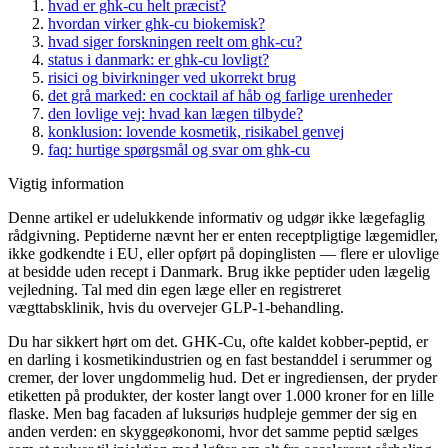
hvad er ghk-cu helt præcist?
hvordan virker ghk-cu biokemisk?
hvad siger forskningen reelt om ghk-cu?
status i danmark: er ghk-cu lovligt?
risici og bivirkninger ved ukorrekt brug
det grå marked: en cocktail af håb og farlige urenheder
den lovlige vej: hvad kan lægen tilbyde?
konklusion: lovende kosmetik, risikabel genvej
faq: hurtige spørgsmål og svar om ghk-cu
Vigtig information
Denne artikel er udelukkende informativ og udgør ikke lægefaglig
rådgivning. Peptiderne nævnt her er enten receptpligtige lægemidler,
ikke godkendte i EU, eller opført på dopinglisten — flere er ulovlige
at besidde uden recept i Danmark. Brug ikke peptider uden lægelig
vejledning. Tal med din egen læge eller en registreret
vægttabsklinik, hvis du overvejer GLP-1-behandling.
Du har sikkert hørt om det. GHK-Cu, ofte kaldet kobber-peptid, er
en darling i kosmetikindustrien og en fast bestanddel i serummer og
cremer, der lover ungdommelig hud. Det er ingrediensen, der pryder
etiketten på produkter, der koster langt over 1.000 kroner for en lille
flaske. Men bag facaden af luksuriøs hudpleje gemmer der sig en
anden verden: en skyggeøkonomi, hvor det samme peptid sælges