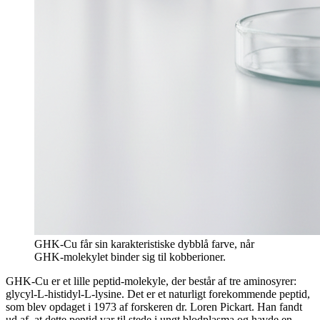
GHK-Cu får sin karakteristiske dybblå farve, når
GHK-molekylet binder sig til kobberioner.
GHK-Cu er et lille peptid-molekyle, der består af tre aminosyrer:
glycyl-L-histidyl-L-lysine. Det er et naturligt forekommende peptid,
som blev opdaget i 1973 af forskeren dr. Loren Pickart. Han fandt
ud af, at dette peptid var til stede i ungt blodplasma og havde en