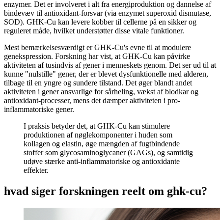
enzymer. Det er involveret i alt fra energiproduktion og dannelse af
bindevæv til antioxidant-forsvar (via enzymet superoxid dismutase,
SOD). GHK-Cu kan levere kobber til cellerne på en sikker og
reguleret måde, hvilket understøtter disse vitale funktioner.
Mest bemærkelsesværdigt er GHK-Cu's evne til at modulere
genekspression. Forskning har vist, at GHK-Cu kan påvirke
aktiviteten af tusindvis af gener i menneskets genom. Det ser ud til at
kunne "nulstille" gener, der er blevet dysfunktionelle med alderen,
tilbage til en yngre og sundere tilstand. Det øger blandt andet
aktiviteten i gener ansvarlige for sårheling, vækst af blodkar og
antioxidant-processer, mens det dæmper aktiviteten i pro-
inflammatoriske gener.
I praksis betyder det, at GHK-Cu kan stimulere
produktionen af nøglekomponenter i huden som
kollagen og elastin, øge mængden af fugtbindende
stoffer som glycosaminoglycaner (GAGs), og samtidig
udøve stærke anti-inflammatoriske og antioxidante
effekter.
hvad siger forskningen reelt om ghk-cu?