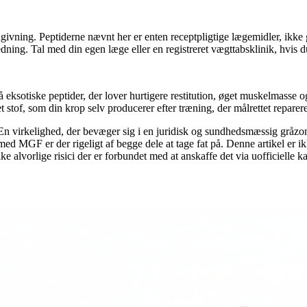
ivning. Peptiderne nævnt her er enten receptpligtige lægemidler, ikke g
dning. Tal med din egen læge eller en registreret vægttabsklinik, hvis
på eksotiske peptider, der lover hurtigere restitution, øget muskelmasse 
 stof, som din krop selv producerer efter træning, der målrettet repare
n virkelighed, der bevæger sig i en juridisk og sundhedsmæssig gråzo
g med MGF er der rigeligt af begge dele at tage fat på. Denne artikel er
e alvorlige risici der er forbundet med at anskaffe det via uofficielle ka