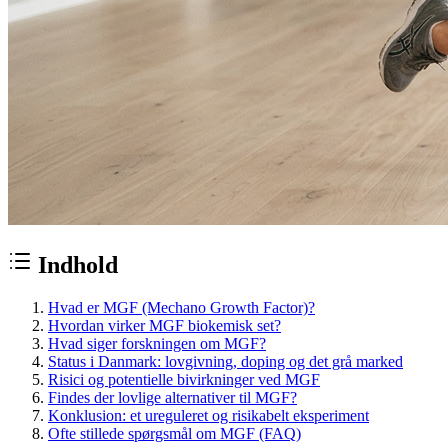
Indhold
Hvad er MGF (Mechano Growth Factor)?
Hvordan virker MGF biokemisk set?
Hvad siger forskningen om MGF?
Status i Danmark: lovgivning, doping og det grå marked
Risici og potentielle bivirkninger ved MGF
Findes der lovlige alternativer til MGF?
Konklusion: et ureguleret og risikabelt eksperiment
Ofte stillede spørgsmål om MGF (FAQ)