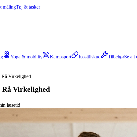
& måling
Tøj & tasker
ng
Yoga & mobility
Kampsport
Kosttilskud
Tilbehør
Se alt
 Rå Virkelighed
 Rå Virkelighed
in læsetid