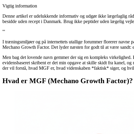
Vigtig information
Denne artikel er udelukkende informativ og udgør ikke lægefaglig rådg
besidde uden recept i Danmark. Brug ikke peptider uden lægelig vejle
'''
I træningsmiljøer og på internettets utallige forummer florerer navne 
Mechano Growth Factor. Det lyder næsten for godt til at være sandt: et
Men bag det lovende navn gemmer der sig en kompleks virkelighed. E
evidensbaseret skribent er det min opgave at skille skidt fra kanel, o
der vil forstå, hvad MGF er, hvad videnskaben *faktisk* siger, og hvilk
Hvad er MGF (Mechano Growth Factor)?