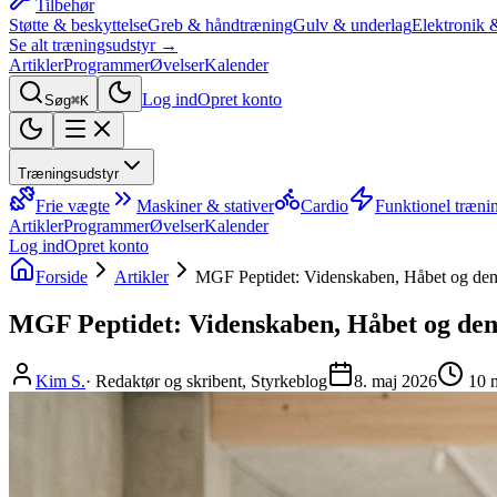
Tilbehør
Støtte & beskyttelse
Greb & håndtræning
Gulv & underlag
Elektronik 
Se alt træningsudstyr →
Artikler
Programmer
Øvelser
Kalender
Log ind
Opret konto
Søg
⌘K
Træningsudstyr
Frie vægte
Maskiner & stativer
Cardio
Funktionel træni
Artikler
Programmer
Øvelser
Kalender
Log ind
Opret konto
Forside
Artikler
MGF Peptidet: Videnskaben, Håbet og den
MGF Peptidet: Videnskaben, Håbet og den
Kim S.
·
Redaktør og skribent, Styrkeblog
8. maj 2026
10
m