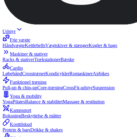
Udstyr
Frie vægte
Håndvægte
Kettlebells
Vægtskiver & stænger
Kugler & bags
Maskiner & stativer
Racks & stativer
Trækstationer
Bænke
Cardio
Løbebånd
Crosstræner
Kondicykler
Romaskiner
Airbikes
Funktionel træning
Pull-up & chin-up
Core-træning
CrossFit-udstyr
Suspension
Yoga & mobility
Yoga
Pilates
Balance & stabilitet
Massage & restitution
Kampsport
Boksning
Beskyttelse & måtter
Kosttilskud
Protein & bars
Drikke & shakes