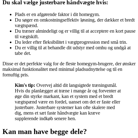
Du skal vælge justerbare håndvægte hvis:
Plads er en afgørende faktor i dit homegym.
Du søger en omkostningseffektiv løsning, der dækker et bredt
vægtspænd.
Du træner almindeligt og er villig til at acceptere en kort pause
til vægtskift.
Du leder efter fleksibilitet i vægtprogression med små trin.
Du er villig til at behandle dit udstyr med omhu og undgå at
tabe det.
Disse er det perfekte valg for de fleste homegym-brugere, der ønsker
maksimal funktionalitet med minimal pladsudnyttelse og til en
fornuftig pris.
Kim's tip:
Overvej altid dit langsigtede træningsmål.
Hvis du planlægger at træne i mange år og forventer at
øge din styrke markant, kan et system med et bredt
vægtspænd være en fordel, uanset om det er faste eller
justerbare. Justerbare systemer kan ofte skalere med
dig, mens et sæt faste håndvægte kan kræve
supplerende indkøb senere hen.
Kan man have begge dele?