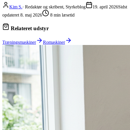
Kim S.
·
Redaktør og skribent, Styrkeblog
19. april 2026
Sidst
opdateret
8. maj 2026
8
min læsetid
Relateret udstyr
Træningsmaskiner
Romaskiner