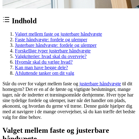
Indhold
Valget mellem faste og justerbare håndvægte
Faste håndvægte: fordele og ulemper
Justerbare håndvægte: fordele og ulemper
Forskellige typer justerbare håndvægte
Valgkriterier: hvad skal du overveje?
Hvornår skal du vælge hvad?
Kan man have begge dele?
Afsluttende tanker om dit valg
Står du over for valget mellem faste og
justerbare håndvægte
til dit
homegym? Det er en af de første og vigtigste beslutninger, mange
tager, når de indretter et træningsområde derhjemme. Hver type har
sine tydelige fordele og ulemper, især når det handler om plads,
økonomi, og hvordan du gerne vil træne. Denne guide hjælper dig
med at navigere i de mange overvejelser, så du kan træffe det bedste
valg for dine behov.
Valget mellem faste og justerbare
håndvægte