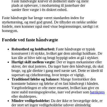
Faste håndvægte kræver et dedikeret stativ og mere
plads at opbevare, i modsætning til justerbare der
samler flere vægte i én diskret enhed.
Faste håndvægte har længe været standarden inden for
styrketræning, og med god grund. De tilbyder en række unikke
fordele, men kommer også med visse begrænsninger, særligt i et
homegym.
Fordele ved faste håndvægte
Robusthed og holdbarhed:
Faste håndvægte er typisk
konstrueret i ét stykke, hvilket gør dem utroligt holdbare. De
kan tåle at blive tabt og brugt hyppigt uden at gå i stykker.
Hurtigt skift mellem vægte:
Der er ingen mekanismer eller
skiver, der skal justeres. Du tager bare den håndvægt, du skal
bruge, og går direkte i gang med næste sæt. Dette er ideelt til
supersæt og cirkeltræning, hvor tempo er vigtigt.
Traditionel følelse og balance:
Mange foretrækker den
konstante balance og følelse af en fast håndvægt i hånden.
Vægtfordelingen er ofte mere ensartet, hvilket kan give en
mere stabil træningsoplevelse, især ved øvelser som
bænkpres
eller skulderpres.
Mindre vedligeholdelse:
Da der ikke er bevægelige dele, er
der stort set ingen vedligeholdelse udover almindelig