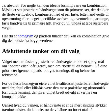
Ja, absolut! For nogle kan den ideelle løsning være en kombination.
Måske et sæt justerbare håndvægte som dit primære sæt, der dækker
de fleste vægtbehov, kombineret med et par faste, lette håndvægte til
opvarmning eller meget specifikke øvelser, og eventuelt et par tunge,
faste håndvægte til primære løft, hvor du vil undgå at tabe justerbare
vægte.
Har du et
homegym
og pladsen tillader det, kan en kombination give
dig det bedste fra begge verdener.
Afsluttende tanker om dit valg
Valget mellem faste og justerbare håndvægte er ikke et spørgsmål
om "bedre" eller "dårligere", men om "bedst til dit behov". Gå dine
prioriteter igennem: plads, budget, træningsstil og behov for
robusthed.
For de fleste homegym-ejere vil et kvalitetssæt justerbare håndvægte
med drejehjul eller klik-lås være den mest praktiske og økonomisk
fornuftige løsning, der giver dig et bredt udvalg af vægte i en
kompakt pakke.
Uanset hvad du vælger, er håndvægte et af de mest alsidige stykker
træningsudstyr, du kan eje, og de vil åbne op for et utal af