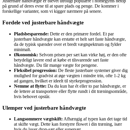
Justerbare håndvægte er blevet utroligt populære i homegyms netop
på grund af deres evne til at spare plads og penge. De kommer i
forskellige varianter, som vi kigger nærmere på senere.
Fordele ved justerbare håndvægte
Pladsbesparende:
Dette er den primære fordel. Et par
justerbare håndvægte kan erstatte et helt sæt faste håndvægte,
da de typisk spænder over et bredt vægtspektrum og fylder
minimalt.
Økonomisk:
Selvom prisen per sæt kan virke høj, er den ofte
betydeligt lavere end at købe et tilsvarende sæt faste
håndvægte. Du får mange vægte for pengene.
Fleksibel progression:
De fleste justerbare systemer giver dig
mulighed for gradvist at øge vægten i mindre trin, ofte 1-2 kg
ad gangen, hvilket er ideelt til styrkeprogression.
Nemme at flytte:
Da du kun har ét eller to par håndvægte, er
de lettere at transportere eller flytte rundt i dit træningsområde,
hvis behovet opstår.
Ulemper ved justerbare håndvægte
Langsommere vægtskift:
Afhængig af typen kan det tage tid
at skifte vægt. Dette kan forstyrre flowet i din træning, især
hvis du laver drop-sæt eller supersæt.