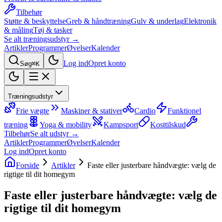
Tilbehør
Støtte & beskyttelse
Greb & håndtræning
Gulv & underlag
Elektronik
& måling
Tøj & tasker
Se alt træningsudstyr →
Artikler
Programmer
Øvelser
Kalender
Log ind
Opret konto
Søg
⌘K
Træningsudstyr
Frie vægte
Maskiner & stativer
Cardio
Funktionel
træning
Yoga & mobility
Kampsport
Kosttilskud
Tilbehør
Se alt udstyr →
Artikler
Programmer
Øvelser
Kalender
Log ind
Opret konto
Forside
Artikler
Faste eller justerbare håndvægte: vælg de
rigtige til dit homegym
Faste eller justerbare håndvægte: vælg de
rigtige til dit homegym