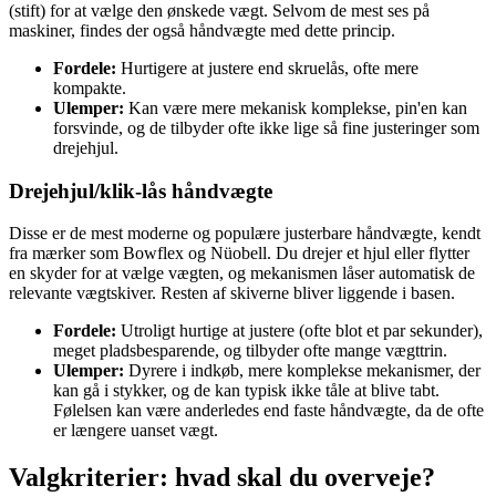
(stift) for at vælge den ønskede vægt. Selvom de mest ses på
maskiner, findes der også håndvægte med dette princip.
Fordele:
Hurtigere at justere end skruelås, ofte mere
kompakte.
Ulemper:
Kan være mere mekanisk komplekse, pin'en kan
forsvinde, og de tilbyder ofte ikke lige så fine justeringer som
drejehjul.
Drejehjul/klik-lås håndvægte
Disse er de mest moderne og populære justerbare håndvægte, kendt
fra mærker som Bowflex og Nüobell. Du drejer et hjul eller flytter
en skyder for at vælge vægten, og mekanismen låser automatisk de
relevante vægtskiver. Resten af skiverne bliver liggende i basen.
Fordele:
Utroligt hurtige at justere (ofte blot et par sekunder),
meget pladsbesparende, og tilbyder ofte mange vægttrin.
Ulemper:
Dyrere i indkøb, mere komplekse mekanismer, der
kan gå i stykker, og de kan typisk ikke tåle at blive tabt.
Følelsen kan være anderledes end faste håndvægte, da de ofte
er længere uanset vægt.
Valgkriterier: hvad skal du overveje?