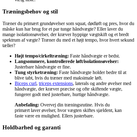
Træningsbehov og stil
Træner du primært grundøvelser som squat, dødløft og pres, hvor du
måske kun har brug for et par tunge håndvægte? Eller laver du
mange isolationsøvelser, der kræver hyppige vægtskift og et bredt
spektrum af vægte? Træner du med et højt tempo, hvor hvert sekund
tæller?
Højt tempo/cirkeltræning:
Faste håndvægte er bedst.
Langsommere, kontrollerede løft/isolationsøvelser:
Justerbare håndvægte er fine.
Tung styrketræning:
Faste håndvægte holder bedre til at
blive tabt, hvis du træner med maksimale løft.
Biceps curl
,
triceps extensions
, laterals og andre øvelser med
håndvægte, der kræver præcise og ofte skiftende vægte,
fungerer godt med justerbare, hurtige håndvægte.
Anbefaling:
Overvej din træningsrutine. Hvis du
primært laver øvelser, hvor vægten skiftes sjældent, kan
faste være en mulighed. Ellers justerbare.
Holdbarhed og garanti