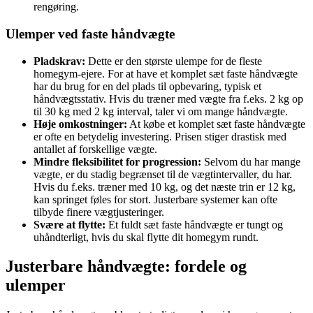
rengøring.
Ulemper ved faste håndvægte
Pladskrav:
Dette er den største ulempe for de fleste
homegym-ejere. For at have et komplet sæt faste håndvægte
har du brug for en del plads til opbevaring, typisk et
håndvægtsstativ. Hvis du træner med vægte fra f.eks. 2 kg op
til 30 kg med 2 kg interval, taler vi om mange håndvægte.
Høje omkostninger:
At købe et komplet sæt faste håndvægte
er ofte en betydelig investering. Prisen stiger drastisk med
antallet af forskellige vægte.
Mindre fleksibilitet for progression:
Selvom du har mange
vægte, er du stadig begrænset til de vægtintervaller, du har.
Hvis du f.eks. træner med 10 kg, og det næste trin er 12 kg,
kan springet føles for stort. Justerbare systemer kan ofte
tilbyde finere vægtjusteringer.
Svære at flytte:
Et fuldt sæt faste håndvægte er tungt og
uhåndterligt, hvis du skal flytte dit homegym rundt.
Justerbare håndvægte: fordele og
ulemper