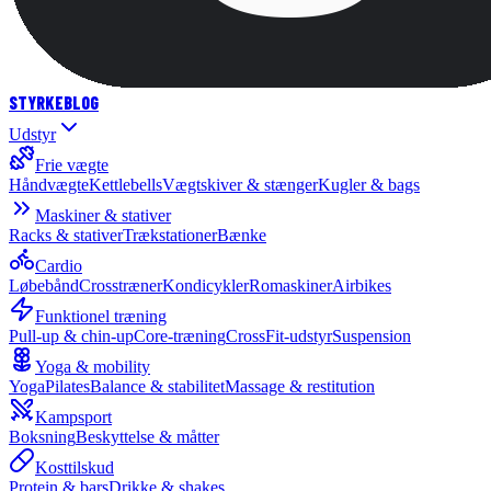
STYRKE
BLOG
Udstyr
Frie vægte
Håndvægte
Kettlebells
Vægtskiver & stænger
Kugler & bags
Maskiner & stativer
Racks & stativer
Trækstationer
Bænke
Cardio
Løbebånd
Crosstræner
Kondicykler
Romaskiner
Airbikes
Funktionel træning
Pull-up & chin-up
Core-træning
CrossFit-udstyr
Suspension
Yoga & mobility
Yoga
Pilates
Balance & stabilitet
Massage & restitution
Kampsport
Boksning
Beskyttelse & måtter
Kosttilskud
Protein & bars
Drikke & shakes