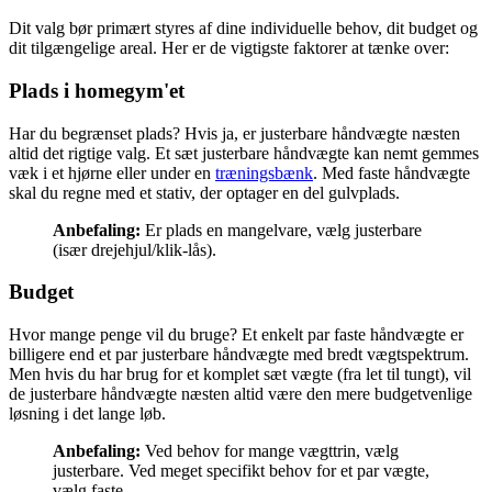
Dit valg bør primært styres af dine individuelle behov, dit budget og
dit tilgængelige areal. Her er de vigtigste faktorer at tænke over:
Plads i homegym'et
Har du begrænset plads? Hvis ja, er justerbare håndvægte næsten
altid det rigtige valg. Et sæt justerbare håndvægte kan nemt gemmes
væk i et hjørne eller under en
træningsbænk
. Med faste håndvægte
skal du regne med et stativ, der optager en del gulvplads.
Anbefaling:
Er plads en mangelvare, vælg justerbare
(især drejehjul/klik-lås).
Budget
Hvor mange penge vil du bruge? Et enkelt par faste håndvægte er
billigere end et par justerbare håndvægte med bredt vægtspektrum.
Men hvis du har brug for et komplet sæt vægte (fra let til tungt), vil
de justerbare håndvægte næsten altid være den mere budgetvenlige
løsning i det lange løb.
Anbefaling:
Ved behov for mange vægttrin, vælg
justerbare. Ved meget specifikt behov for et par vægte,
vælg faste.