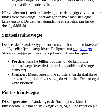
vægtjusteringer via smarte drejehjul eller kliksystemer,
perfekt til skiftende øvelser.
Når vi taler om justerbare håndvægte, er det vigtigt at vide, at der
findes flere forskellige underkategorier, hver med sine egne
karakteristika. De tre mest almindelige er skruelås, pin-lås og
drejehjul/klik-lås.
Skruelås håndvægte
Dette er den klassiske type, hvor du manuelt skruer en krave af for
at tilføje eller fjerne vægtskiver. De ligner små
vægtstænger
.
Skiverne lægges på hver side, og kraven skrues fast igen.
Fordele:
Relativt billige, robuste, og du kan bruge
standardvægtskiver (hvis de er kompatible med stangens
diameter).
Ulemper:
Meget langsomme at justere, da du skal skrue
kraven af og på for hver skive, du vil ændre. De kan også
være klodsede.
Pin-lås håndvægte
Disse ligner ofte de håndvægte, du finder på maskiner i
fitnesscentre. De har en stak vægtskiver, og du indsætter en pin