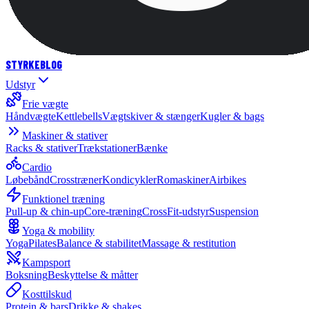
STYRKE
BLOG
Udstyr
Frie vægte
Håndvægte
Kettlebells
Vægtskiver & stænger
Kugler & bags
Maskiner & stativer
Racks & stativer
Trækstationer
Bænke
Cardio
Løbebånd
Crosstræner
Kondicykler
Romaskiner
Airbikes
Funktionel træning
Pull-up & chin-up
Core-træning
CrossFit-udstyr
Suspension
Yoga & mobility
Yoga
Pilates
Balance & stabilitet
Massage & restitution
Kampsport
Boksning
Beskyttelse & måtter
Kosttilskud
Protein & bars
Drikke & shakes