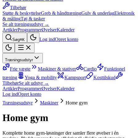
Tilbehør
Støtte & beskyttelse
Greb & håndtræning
Gulv & underlag
Elektronik
& måling
Tøj & tasker
Se alt træningsudstyr →
Artikler
Programmer
Øvelser
Kalender
Log ind
Opret konto
Søg
⌘K
Træningsudstyr
Frie vægte
Maskiner & stativer
Cardio
Funktionel
træning
Yoga & mobility
Kampsport
Kosttilskud
Tilbehør
Se alt udstyr →
Artikler
Programmer
Øvelser
Kalender
Log ind
Opret konto
Træningsudstyr
Maskiner
Home gym
Home gym
Komplette home gym-løsninger der samler flere øvelser i én