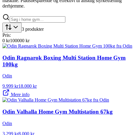
maskine. Pladsbesparende og effektivt til allsidig styrketræning
derhjemme.
3
produkter
Pris:
0
kr
100000
kr
Odin Ragnarok Boxing Multi Station Home Gym
100kg
Odin
9.999
kr
18.000
kr
Mere info
Odin Valhalla Home Gym Multistation 67kg
Odin
3.299
kr
8.000
kr