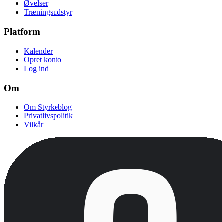
Øvelser
Træningsudstyr
Platform
Kalender
Opret konto
Log ind
Om
Om Styrkeblog
Privatlivspolitik
Vilkår