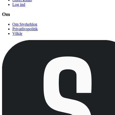
Log ind
Om
Om Styrkeblog
Privatlivspolitik
Vilkår