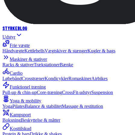
STYRKE
BLOG
Udstyr
Frie vægte
Håndvægte
Kettlebells
Vægtskiver & stænger
Kugler & bags
Maskiner & stativer
Racks & stativer
Trækstationer
Bænke
Cardio
Løbebånd
Crosstræner
Kondicykler
Romaskiner
Airbikes
Funktionel træning
Pull-up & chin-up
Core-træning
CrossFit-udstyr
Suspension
Yoga & mobility
Yoga
Pilates
Balance & stabilitet
Massage & restitution
Kampsport
Boksning
Beskyttelse & måtter
Kosttilskud
Protein & bars
Drikke & shakes