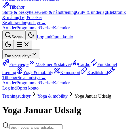
Tilbehør
Støtte & beskyttelse
Greb & håndtræning
Gulv & underlag
Elektronik
& måling
Tøj & tasker
Se alt træningsudstyr →
Artikler
Programmer
Øvelser
Kalender
Log ind
Opret konto
Søg
⌘K
Træningsudstyr
Frie vægte
Maskiner & stativer
Cardio
Funktionel
træning
Yoga & mobility
Kampsport
Kosttilskud
Tilbehør
Se alt udstyr →
Artikler
Programmer
Øvelser
Kalender
Log ind
Opret konto
Træningsudstyr
Yoga & mobility
Yoga Januar Udsalg
Yoga Januar Udsalg