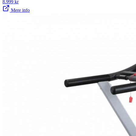
8.999
kr
Mere info