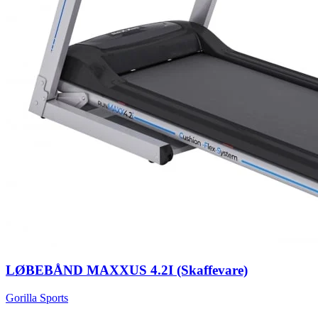
LØBEBÅND MAXXUS 4.2I (Skaffevare)
Gorilla Sports