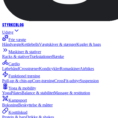
STYRKE
BLOG
Udstyr
Frie vægte
Håndvægte
Kettlebells
Vægtskiver & stænger
Kugler & bags
Maskiner & stativer
Racks & stativer
Trækstationer
Bænke
Cardio
Løbebånd
Crosstræner
Kondicykler
Romaskiner
Airbikes
Funktionel træning
Pull-up & chin-up
Core-træning
CrossFit-udstyr
Suspension
Yoga & mobility
Yoga
Pilates
Balance & stabilitet
Massage & restitution
Kampsport
Boksning
Beskyttelse & måtter
Kosttilskud
Protein & bars
Drikke & shakes