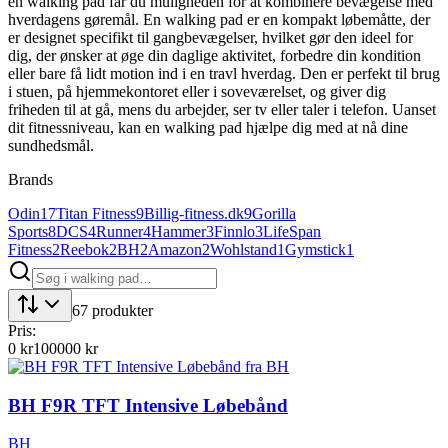
en walking pad får du muligheden for at kombinere bevægelse med
hverdagens gøremål. En walking pad er en kompakt løbemåtte, der
er designet specifikt til gangbevægelser, hvilket gør den ideel for
dig, der ønsker at øge din daglige aktivitet, forbedre din kondition
eller bare få lidt motion ind i en travl hverdag. Den er perfekt til brug
i stuen, på hjemmekontoret eller i soveværelset, og giver dig
friheden til at gå, mens du arbejder, ser tv eller taler i telefon. Uanset
dit fitnessniveau, kan en walking pad hjælpe dig med at nå dine
sundhedsmål.
Brands
Odin
17
Titan Fitness
9
Billig-fitness.dk
9
Gorilla
Sports
8
DCS
4
Runner
4
Hammer
3
Finnlo
3
LifeSpan
Fitness
2
Reebok
2
BH
2
Amazon
2
Wohlstand
1
Gymstick
1
67
produkter
Pris:
0
kr
100000
kr
BH F9R TFT Intensive Løbebånd
BH