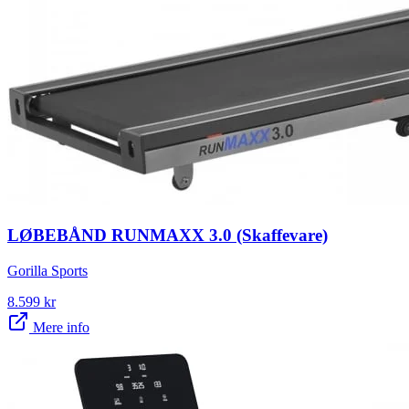
LØBEBÅND RUNMAXX 3.0 (Skaffevare)
Gorilla Sports
8.599
kr
Mere info