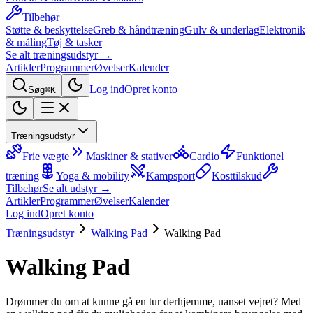
Tilbehør
Støtte & beskyttelse
Greb & håndtræning
Gulv & underlag
Elektronik
& måling
Tøj & tasker
Se alt træningsudstyr →
Artikler
Programmer
Øvelser
Kalender
Log ind
Opret konto
Søg
⌘K
Træningsudstyr
Frie vægte
Maskiner & stativer
Cardio
Funktionel
træning
Yoga & mobility
Kampsport
Kosttilskud
Tilbehør
Se alt udstyr →
Artikler
Programmer
Øvelser
Kalender
Log ind
Opret konto
Træningsudstyr
Walking Pad
Walking Pad
Walking Pad
Drømmer du om at kunne gå en tur derhjemme, uanset vejret? Med