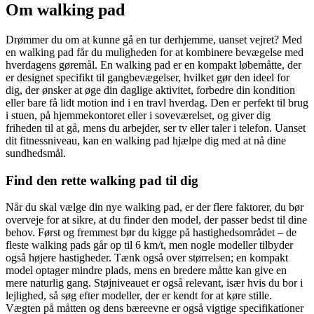
Om
walking pad
Drømmer du om at kunne gå en tur derhjemme, uanset vejret? Med
en walking pad får du muligheden for at kombinere bevægelse med
hverdagens gøremål. En walking pad er en kompakt løbemåtte, der
er designet specifikt til gangbevægelser, hvilket gør den ideel for
dig, der ønsker at øge din daglige aktivitet, forbedre din kondition
eller bare få lidt motion ind i en travl hverdag. Den er perfekt til brug
i stuen, på hjemmekontoret eller i soveværelset, og giver dig
friheden til at gå, mens du arbejder, ser tv eller taler i telefon. Uanset
dit fitnessniveau, kan en walking pad hjælpe dig med at nå dine
sundhedsmål.
Find den rette walking pad til dig
Når du skal vælge din nye walking pad, er der flere faktorer, du bør
overveje for at sikre, at du finder den model, der passer bedst til dine
behov. Først og fremmest bør du kigge på hastighedsområdet – de
fleste walking pads går op til 6 km/t, men nogle modeller tilbyder
også højere hastigheder. Tænk også over størrelsen; en kompakt
model optager mindre plads, mens en bredere måtte kan give en
mere naturlig gang. Støjniveauet er også relevant, især hvis du bor i
lejlighed, så søg efter modeller, der er kendt for at køre stille.
Vægten på måtten og dens bæreevne er også vigtige specifikationer