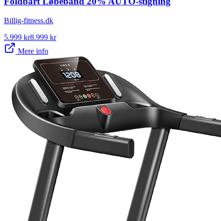
Foldbart Løbebånd 20% AUTO-stigning
Billig-fitness.dk
5.999
kr
8.999
kr
Mere info