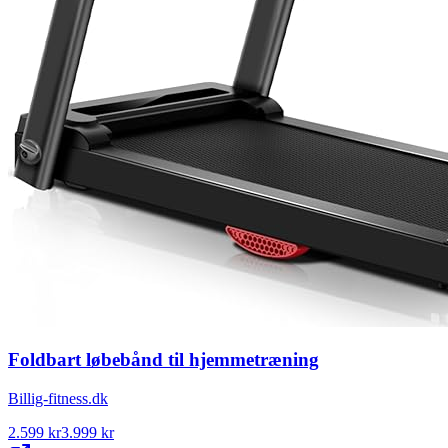
Foldbart løbebånd til hjemmetræning
Billig-fitness.dk
2.599
kr
3.999
kr