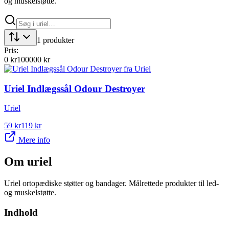
og muskelstøtte.
1
produkter
Pris:
0
kr
100000
kr
Uriel Indlægssål Odour Destroyer
Uriel
59
kr
119
kr
Mere info
Om
uriel
Uriel ortopædiske støtter og bandager. Målrettede produkter til led-
og muskelstøtte.
Indhold