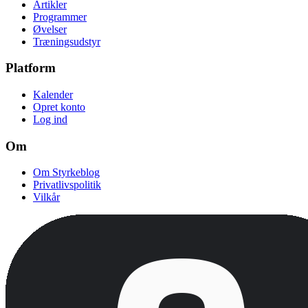
Artikler
Programmer
Øvelser
Træningsudstyr
Platform
Kalender
Opret konto
Log ind
Om
Om Styrkeblog
Privatlivspolitik
Vilkår