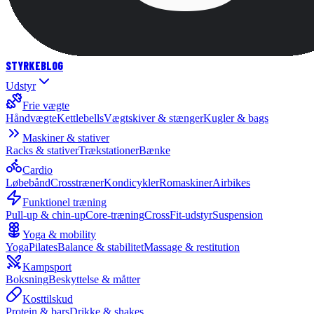
STYRKE
BLOG
Udstyr
Frie vægte
Håndvægte
Kettlebells
Vægtskiver & stænger
Kugler & bags
Maskiner & stativer
Racks & stativer
Trækstationer
Bænke
Cardio
Løbebånd
Crosstræner
Kondicykler
Romaskiner
Airbikes
Funktionel træning
Pull-up & chin-up
Core-træning
CrossFit-udstyr
Suspension
Yoga & mobility
Yoga
Pilates
Balance & stabilitet
Massage & restitution
Kampsport
Boksning
Beskyttelse & måtter
Kosttilskud
Protein & bars
Drikke & shakes