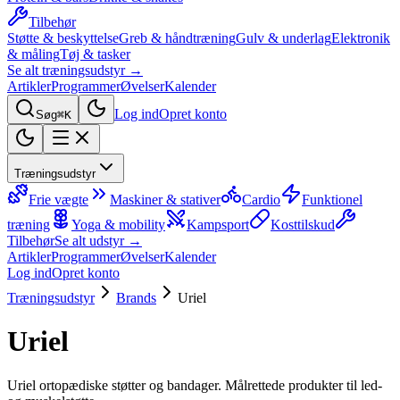
Tilbehør
Støtte & beskyttelse
Greb & håndtræning
Gulv & underlag
Elektronik
& måling
Tøj & tasker
Se alt træningsudstyr →
Artikler
Programmer
Øvelser
Kalender
Log ind
Opret konto
Søg
⌘K
Træningsudstyr
Frie vægte
Maskiner & stativer
Cardio
Funktionel
træning
Yoga & mobility
Kampsport
Kosttilskud
Tilbehør
Se alt udstyr →
Artikler
Programmer
Øvelser
Kalender
Log ind
Opret konto
Træningsudstyr
Brands
Uriel
Uriel
Uriel ortopædiske støtter og bandager. Målrettede produkter til led-