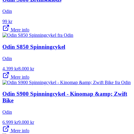
Odin
99
kr
Mere info
Odin S850 Spinningcykel
Odin
4.399
kr
8.000
kr
Mere info
Odin S900 Spinningcykel - Kinomap &amp; Zwift
Bike
Odin
6.999
kr
9.000
kr
Mere info