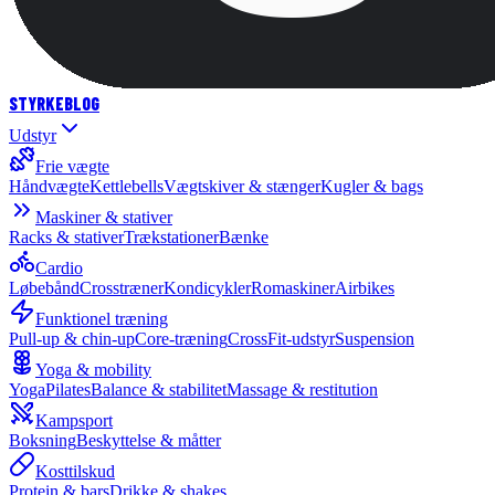
STYRKE
BLOG
Udstyr
Frie vægte
Håndvægte
Kettlebells
Vægtskiver & stænger
Kugler & bags
Maskiner & stativer
Racks & stativer
Trækstationer
Bænke
Cardio
Løbebånd
Crosstræner
Kondicykler
Romaskiner
Airbikes
Funktionel træning
Pull-up & chin-up
Core-træning
CrossFit-udstyr
Suspension
Yoga & mobility
Yoga
Pilates
Balance & stabilitet
Massage & restitution
Kampsport
Boksning
Beskyttelse & måtter
Kosttilskud
Protein & bars
Drikke & shakes