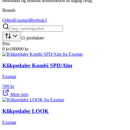
modstand og holdbar konstruktion til daglig brug.
Brands
Odin
4
Exustar
4
Reebok
3
11
produkter
Pris:
0
kr
100000
kr
Klikpedaler Kombi SPD/Alm
Exustar
599
kr
Mere info
Klikpedaler LOOK
Exustar