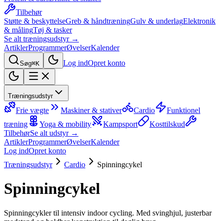
Tilbehør
Støtte & beskyttelse
Greb & håndtræning
Gulv & underlag
Elektronik
& måling
Tøj & tasker
Se alt træningsudstyr →
Artikler
Programmer
Øvelser
Kalender
Log ind
Opret konto
Søg
⌘K
Træningsudstyr
Frie vægte
Maskiner & stativer
Cardio
Funktionel
træning
Yoga & mobility
Kampsport
Kosttilskud
Tilbehør
Se alt udstyr →
Artikler
Programmer
Øvelser
Kalender
Log ind
Opret konto
Træningsudstyr
Cardio
Spinningcykel
Spinningcykel
Spinningcykler til intensiv indoor cycling. Med svinghjul, justerbar