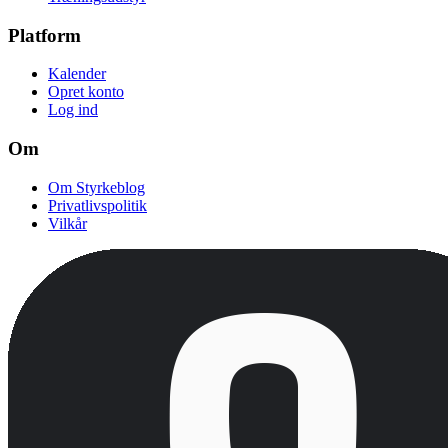
Platform
Kalender
Opret konto
Log ind
Om
Om Styrkeblog
Privatlivspolitik
Vilkår