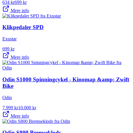
634
kr
699
kr
Mere info
Klikpedaler SPD
Exustar
699
kr
Mere info
Odin S1000 Spinningcykel - Kinomap &amp; Zwift
Bike
Odin
7.999
kr
10.000
kr
Mere info
Odin S800 Bremseklods