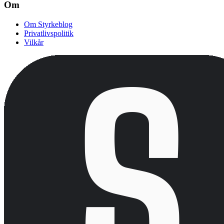
Om
Om Styrkeblog
Privatlivspolitik
Vilkår