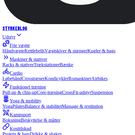
STYRKE
BLOG
Udstyr
Frie vægte
Håndvægte
Kettlebells
Vægtskiver & stænger
Kugler & bags
Maskiner & stativer
Racks & stativer
Trækstationer
Bænke
Cardio
Løbebånd
Crosstræner
Kondicykler
Romaskiner
Airbikes
Funktionel træning
Pull-up & chin-up
Core-træning
CrossFit-udstyr
Suspension
Yoga & mobility
Yoga
Pilates
Balance & stabilitet
Massage & restitution
Kampsport
Boksning
Beskyttelse & måtter
Kosttilskud
Protein & bars
Drikke & shakes