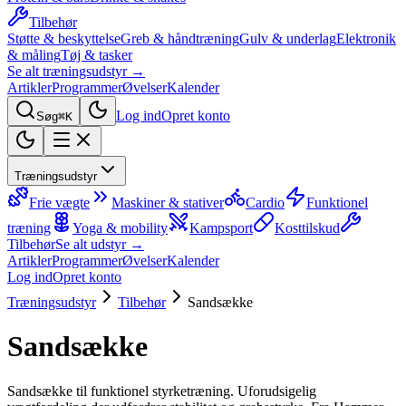
Tilbehør
Støtte & beskyttelse
Greb & håndtræning
Gulv & underlag
Elektronik
& måling
Tøj & tasker
Se alt træningsudstyr →
Artikler
Programmer
Øvelser
Kalender
Log ind
Opret konto
Søg
⌘K
Træningsudstyr
Frie vægte
Maskiner & stativer
Cardio
Funktionel
træning
Yoga & mobility
Kampsport
Kosttilskud
Tilbehør
Se alt udstyr →
Artikler
Programmer
Øvelser
Kalender
Log ind
Opret konto
Træningsudstyr
Tilbehør
Sandsække
Sandsække
Sandsække til funktionel styrketræning. Uforudsigelig