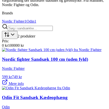
vægtfordeling der udfordrer stabilitet og grebsstyrke. Fra Hammer,
Nordic Fighter og Odin.
Brands
Nordic Fighter
1
Odin
1
2
produkter
Pris:
0
kr
100000
kr
Nordic fighter Sandsæk 100 cm (uden fyld)
Nordic Fighter
599
kr
749
kr
Mere info
Odin Fit Sandsæk Kædeophæng
Odin