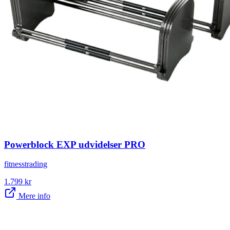
Powerblock EXP udvidelser PRO
fitnesstrading
1.799
kr
Mere info