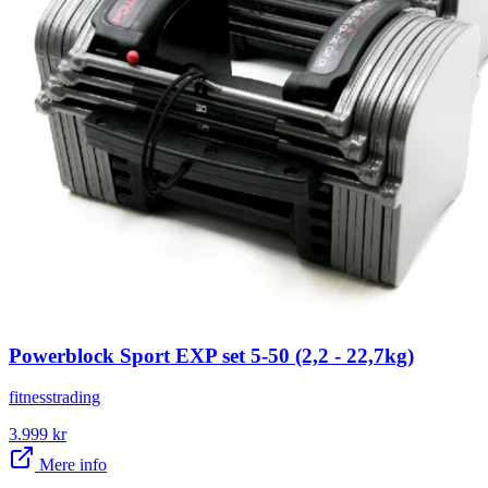
Powerblock Sport EXP set 5-50 (2,2 - 22,7kg)
fitnesstrading
3.999
kr
Mere info