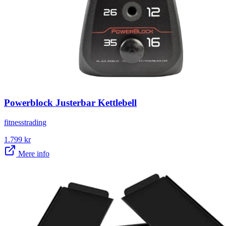
Powerblock Justerbar Kettlebell
fitnesstrading
1.799
kr
Mere info