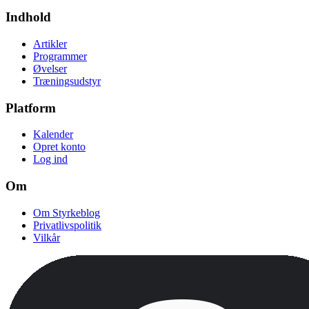
Indhold
Artikler
Programmer
Øvelser
Træningsudstyr
Platform
Kalender
Opret konto
Log ind
Om
Om Styrkeblog
Privatlivspolitik
Vilkår