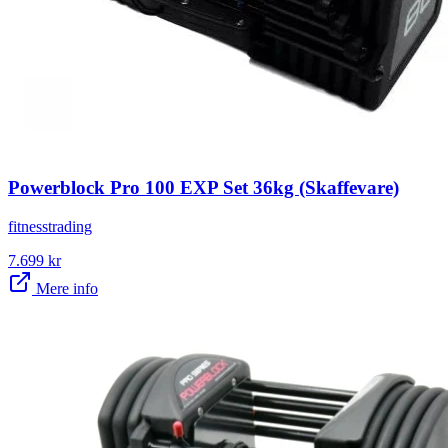
Powerblock Pro 100 EXP Set 36kg (Skaffevare)
fitnesstrading
7.699
kr
Mere info