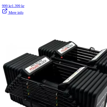
999
kr
1.399
kr
Mere info