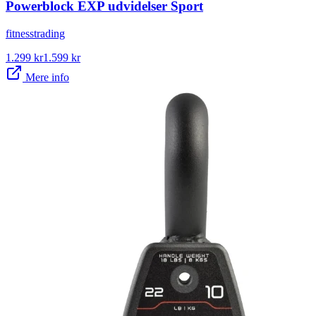
Powerblock EXP udvidelser Sport
fitnesstrading
1.299
kr
1.599
kr
Mere info