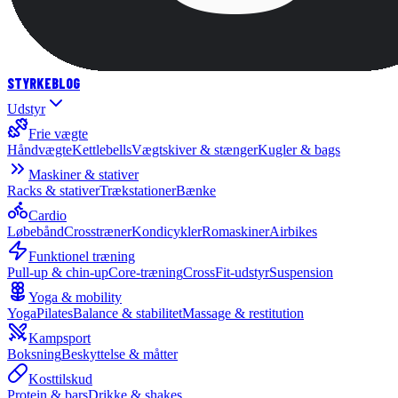
STYRKE
BLOG
Udstyr
Frie vægte
Håndvægte
Kettlebells
Vægtskiver & stænger
Kugler & bags
Maskiner & stativer
Racks & stativer
Trækstationer
Bænke
Cardio
Løbebånd
Crosstræner
Kondicykler
Romaskiner
Airbikes
Funktionel træning
Pull-up & chin-up
Core-træning
CrossFit-udstyr
Suspension
Yoga & mobility
Yoga
Pilates
Balance & stabilitet
Massage & restitution
Kampsport
Boksning
Beskyttelse & måtter
Kosttilskud
Protein & bars
Drikke & shakes