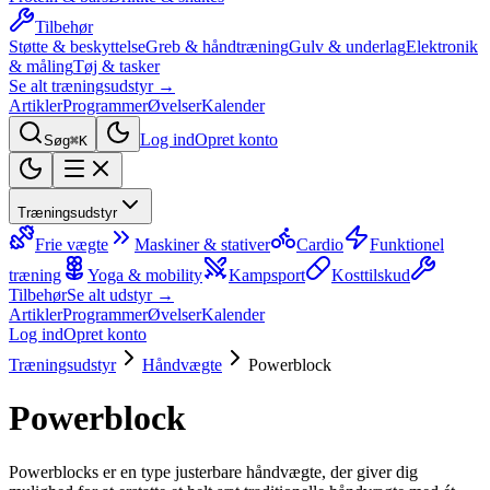
Tilbehør
Støtte & beskyttelse
Greb & håndtræning
Gulv & underlag
Elektronik
& måling
Tøj & tasker
Se alt træningsudstyr →
Artikler
Programmer
Øvelser
Kalender
Log ind
Opret konto
Søg
⌘K
Træningsudstyr
Frie vægte
Maskiner & stativer
Cardio
Funktionel
træning
Yoga & mobility
Kampsport
Kosttilskud
Tilbehør
Se alt udstyr →
Artikler
Programmer
Øvelser
Kalender
Log ind
Opret konto
Træningsudstyr
Håndvægte
Powerblock
Powerblock
Powerblocks er en type justerbare håndvægte, der giver dig