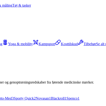
& måling
Tøj & tasker
ng
Yoga & mobility
Kampsport
Kosttilskud
Tilbehør
Se alt
remer og genoptræningsredskaber fra førende medicinske mærker.
rto-Med
3
Sporty Quick
2
Novasan
1
Blackroll
1
Spenco
1