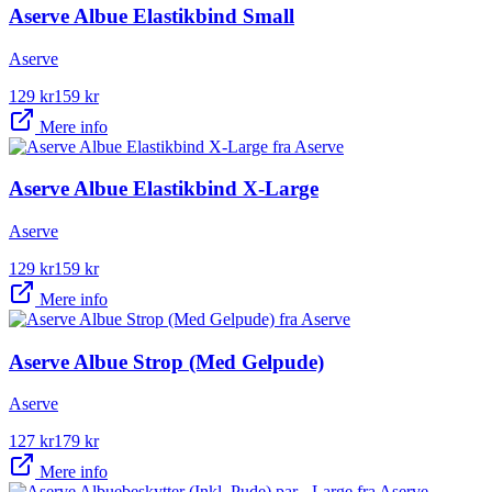
Aserve Albue Elastikbind Small
Aserve
129
kr
159
kr
Mere info
Aserve Albue Elastikbind X-Large
Aserve
129
kr
159
kr
Mere info
Aserve Albue Strop (Med Gelpude)
Aserve
127
kr
179
kr
Mere info