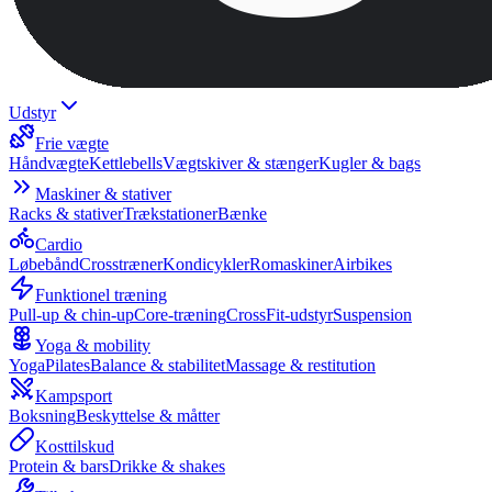
Udstyr
Frie vægte
Håndvægte
Kettlebells
Vægtskiver & stænger
Kugler & bags
Maskiner & stativer
Racks & stativer
Trækstationer
Bænke
Cardio
Løbebånd
Crosstræner
Kondicykler
Romaskiner
Airbikes
Funktionel træning
Pull-up & chin-up
Core-træning
CrossFit-udstyr
Suspension
Yoga & mobility
Yoga
Pilates
Balance & stabilitet
Massage & restitution
Kampsport
Boksning
Beskyttelse & måtter
Kosttilskud
Protein & bars
Drikke & shakes