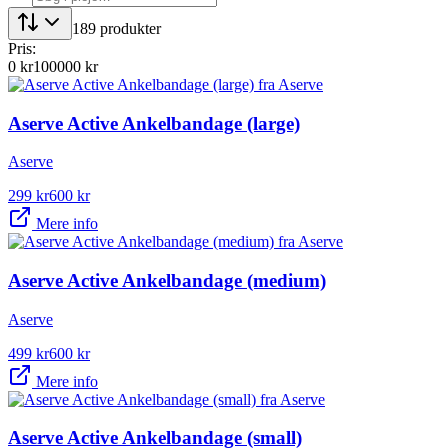
189
produkter
Pris:
0
kr
100000
kr
Aserve Active Ankelbandage (large)
Aserve
299
kr
600
kr
Mere info
Aserve Active Ankelbandage (medium)
Aserve
499
kr
600
kr
Mere info
Aserve Active Ankelbandage (small)