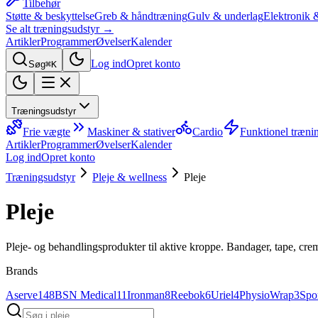
Tilbehør
Støtte & beskyttelse
Greb & håndtræning
Gulv & underlag
Elektronik 
Se alt træningsudstyr →
Artikler
Programmer
Øvelser
Kalender
Log ind
Opret konto
Søg
⌘K
Træningsudstyr
Frie vægte
Maskiner & stativer
Cardio
Funktionel træni
Artikler
Programmer
Øvelser
Kalender
Log ind
Opret konto
Træningsudstyr
Pleje & wellness
Pleje
Pleje
Pleje- og behandlingsprodukter til aktive kroppe. Bandager, tape, c
Brands
Aserve
148
BSN Medical
11
Ironman
8
Reebok
6
Uriel
4
PhysioWrap
3
Spo