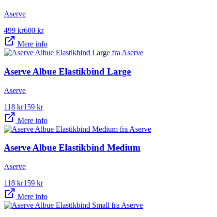
Aserve
499
kr
600
kr
Mere info
Aserve Albue Elastikbind Large
Aserve
118
kr
159
kr
Mere info
Aserve Albue Elastikbind Medium
Aserve
118
kr
159
kr
Mere info