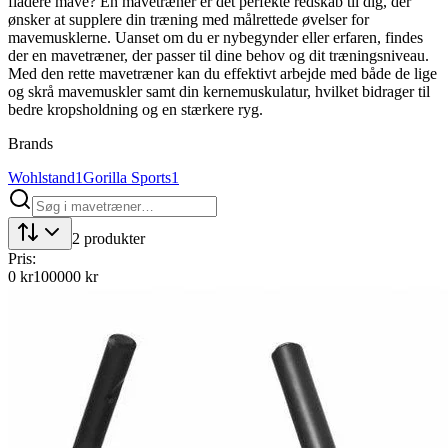
fladere mave? En mavetræner er det perfekte redskab til dig, der
ønsker at supplere din træning med målrettede øvelser for
mavemusklerne. Uanset om du er nybegynder eller erfaren, findes
der en mavetræner, der passer til dine behov og dit træningsniveau.
Med den rette mavetræner kan du effektivt arbejde med både de lige
og skrå mavemuskler samt din kernemuskulatur, hvilket bidrager til
bedre kropsholdning og en stærkere ryg.
Brands
Wohlstand
1
Gorilla Sports
1
2
produkter
Pris:
0
kr
100000
kr