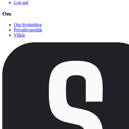
Log ind
Om
Om Styrkeblog
Privatlivspolitik
Vilkår