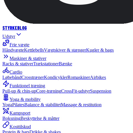
STYRKE
BLOG
Udstyr
Frie vægte
Håndvægte
Kettlebells
Vægtskiver & stænger
Kugler & bags
Maskiner & stativer
Racks & stativer
Trækstationer
Bænke
Cardio
Løbebånd
Crosstræner
Kondicykler
Romaskiner
Airbikes
Funktionel træning
Pull-up & chin-up
Core-træning
CrossFit-udstyr
Suspension
Yoga & mobility
Yoga
Pilates
Balance & stabilitet
Massage & restitution
Kampsport
Boksning
Beskyttelse & måtter
Kosttilskud
Protein & bars
Drikke & shakes