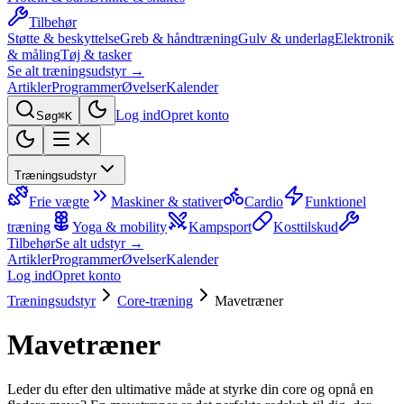
Tilbehør
Støtte & beskyttelse
Greb & håndtræning
Gulv & underlag
Elektronik
& måling
Tøj & tasker
Se alt træningsudstyr →
Artikler
Programmer
Øvelser
Kalender
Log ind
Opret konto
Søg
⌘K
Træningsudstyr
Frie vægte
Maskiner & stativer
Cardio
Funktionel
træning
Yoga & mobility
Kampsport
Kosttilskud
Tilbehør
Se alt udstyr →
Artikler
Programmer
Øvelser
Kalender
Log ind
Opret konto
Træningsudstyr
Core-træning
Mavetræner
Mavetræner
Leder du efter den ultimative måde at styrke din core og opnå en