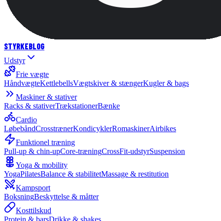
STYRKE
BLOG
Udstyr
Frie vægte
Håndvægte
Kettlebells
Vægtskiver & stænger
Kugler & bags
Maskiner & stativer
Racks & stativer
Trækstationer
Bænke
Cardio
Løbebånd
Crosstræner
Kondicykler
Romaskiner
Airbikes
Funktionel træning
Pull-up & chin-up
Core-træning
CrossFit-udstyr
Suspension
Yoga & mobility
Yoga
Pilates
Balance & stabilitet
Massage & restitution
Kampsport
Boksning
Beskyttelse & måtter
Kosttilskud
Protein & bars
Drikke & shakes