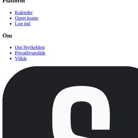
Platform
Kalender
Opret konto
Log ind
Om
Om Styrkeblog
Privatlivspolitik
Vilkår