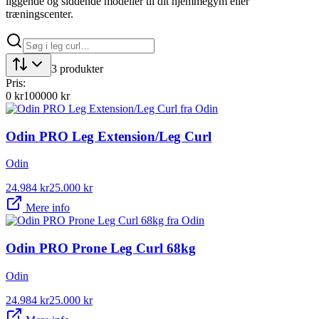
liggende og siddende modeller til dit hjemmegym eller
træningscenter.
3
produkter
Pris:
0
kr
100000
kr
Odin PRO Leg Extension/Leg Curl
Odin
24.984
kr
25.000
kr
Mere info
Odin PRO Prone Leg Curl 68kg
Odin
24.984
kr
25.000
kr