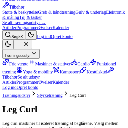
Tilbehør
Støtte & beskyttelse
Greb & håndtræning
Gulv & underlag
Elektronik
& måling
Tøj & tasker
Se alt træningsudstyr →
Artikler
Programmer
Øvelser
Kalender
Log ind
Opret konto
Søg
⌘K
Træningsudstyr
Frie vægte
Maskiner & stativer
Cardio
Funktionel
træning
Yoga & mobility
Kampsport
Kosttilskud
Tilbehør
Se alt udstyr →
Artikler
Programmer
Øvelser
Kalender
Log ind
Opret konto
Træningsudstyr
Styrketræning
Leg Curl
Leg Curl
Leg curl-maskiner til isoleret træning af baglårene. Vælg mellem