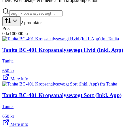
mere. Få et detaljeret billede af din kropskomposition.
2
produkter
Pris:
0
kr
100000
kr
Tanita BC-401 Kropsanalysevægt Hvid (Inkl. App)
Tanita
650
kr
Mere info
Tanita BC-401 Kropsanalysevægt Sort (Inkl. App)
Tanita
650
kr
Mere info