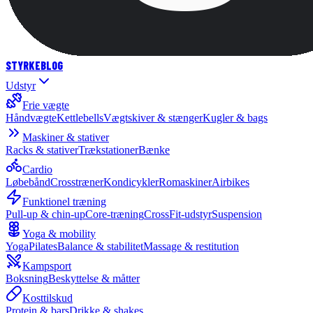
STYRKE
BLOG
Udstyr
Frie vægte
Håndvægte
Kettlebells
Vægtskiver & stænger
Kugler & bags
Maskiner & stativer
Racks & stativer
Trækstationer
Bænke
Cardio
Løbebånd
Crosstræner
Kondicykler
Romaskiner
Airbikes
Funktionel træning
Pull-up & chin-up
Core-træning
CrossFit-udstyr
Suspension
Yoga & mobility
Yoga
Pilates
Balance & stabilitet
Massage & restitution
Kampsport
Boksning
Beskyttelse & måtter
Kosttilskud
Protein & bars
Drikke & shakes