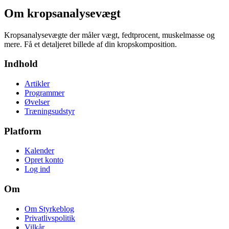
Om
kropsanalysevægt
Kropsanalysevægte der måler vægt, fedtprocent, muskelmasse og
mere. Få et detaljeret billede af din kropskomposition.
Indhold
Artikler
Programmer
Øvelser
Træningsudstyr
Platform
Kalender
Opret konto
Log ind
Om
Om Styrkeblog
Privatlivspolitik
Vilkår