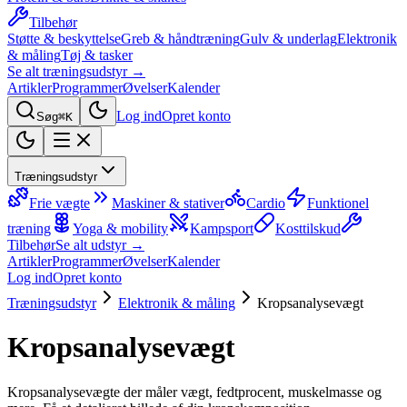
Tilbehør
Støtte & beskyttelse
Greb & håndtræning
Gulv & underlag
Elektronik
& måling
Tøj & tasker
Se alt træningsudstyr →
Artikler
Programmer
Øvelser
Kalender
Log ind
Opret konto
Søg
⌘K
Træningsudstyr
Frie vægte
Maskiner & stativer
Cardio
Funktionel
træning
Yoga & mobility
Kampsport
Kosttilskud
Tilbehør
Se alt udstyr →
Artikler
Programmer
Øvelser
Kalender
Log ind
Opret konto
Træningsudstyr
Elektronik & måling
Kropsanalysevægt
Kropsanalysevægt
Kropsanalysevægte der måler vægt, fedtprocent, muskelmasse og