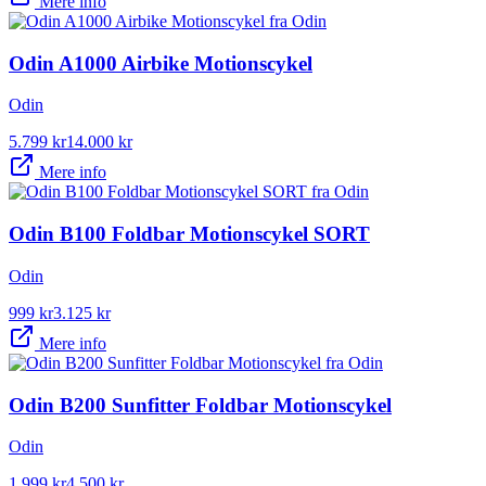
Mere info
Odin A1000 Airbike Motionscykel
Odin
5.799
kr
14.000
kr
Mere info
Odin B100 Foldbar Motionscykel SORT
Odin
999
kr
3.125
kr
Mere info
Odin B200 Sunfitter Foldbar Motionscykel
Odin
1.999
kr
4.500
kr