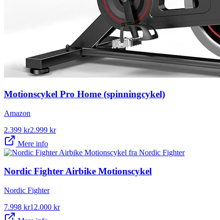
Motionscykel Pro Home (spinningcykel)
Amazon
2.399
kr
2.999
kr
Mere info
Nordic Fighter Airbike Motionscykel
Nordic Fighter
7.998
kr
12.000
kr