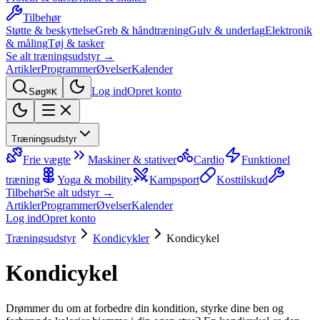
Tilbehør
Støtte & beskyttelse
Greb & håndtræning
Gulv & underlag
Elektronik
& måling
Tøj & tasker
Se alt træningsudstyr →
Artikler
Programmer
Øvelser
Kalender
Log ind
Opret konto
Søg
⌘K
Træningsudstyr
Frie vægte
Maskiner & stativer
Cardio
Funktionel
træning
Yoga & mobility
Kampsport
Kosttilskud
Tilbehør
Se alt udstyr →
Artikler
Programmer
Øvelser
Kalender
Log ind
Opret konto
Træningsudstyr
Kondicykler
Kondicykel
Kondicykel
Drømmer du om at forbedre din kondition, styrke dine ben og