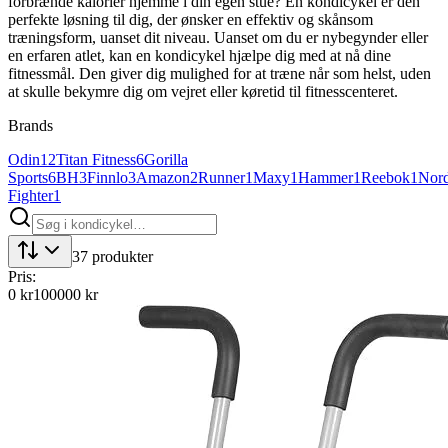
forbrænde kalorier hjemme i din egen stue? En kondicykel er den
perfekte løsning til dig, der ønsker en effektiv og skånsom
træningsform, uanset dit niveau. Uanset om du er nybegynder eller
en erfaren atlet, kan en kondicykel hjælpe dig med at nå dine
fitnessmål. Den giver dig mulighed for at træne når som helst, uden
at skulle bekymre dig om vejret eller køretid til fitnesscenteret.
Brands
Odin
12
Titan Fitness
6
Gorilla
Sports
6
BH
3
Finnlo
3
Amazon
2
Runner
1
Maxy
1
Hammer
1
Reebok
1
Nord
Fighter
1
37
produkter
Pris:
0
kr
100000
kr