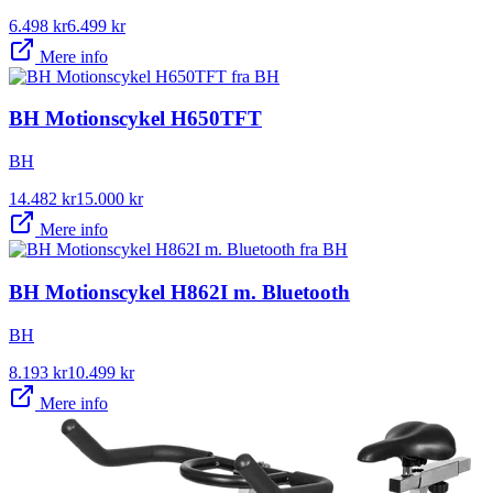
6.498
kr
6.499
kr
Mere info
BH Motionscykel H650TFT
BH
14.482
kr
15.000
kr
Mere info
BH Motionscykel H862I m. Bluetooth
BH
8.193
kr
10.499
kr
Mere info