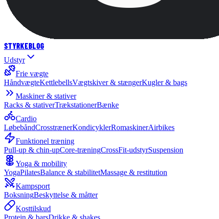
STYRKE
BLOG
Udstyr
Frie vægte
Håndvægte
Kettlebells
Vægtskiver & stænger
Kugler & bags
Maskiner & stativer
Racks & stativer
Trækstationer
Bænke
Cardio
Løbebånd
Crosstræner
Kondicykler
Romaskiner
Airbikes
Funktionel træning
Pull-up & chin-up
Core-træning
CrossFit-udstyr
Suspension
Yoga & mobility
Yoga
Pilates
Balance & stabilitet
Massage & restitution
Kampsport
Boksning
Beskyttelse & måtter
Kosttilskud
Protein & bars
Drikke & shakes