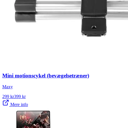
Mini motionscykel (bevægelsetræner)
Maxy
299
kr
399
kr
Mere info