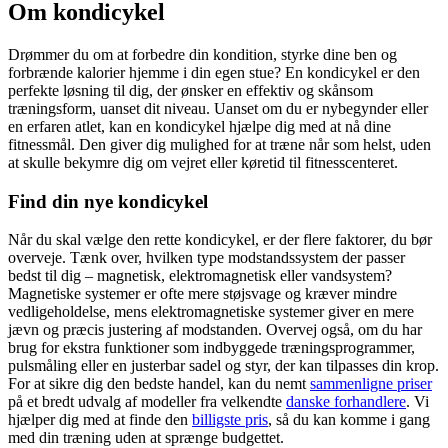
Om
kondicykel
Drømmer du om at forbedre din kondition, styrke dine ben og
forbrænde kalorier hjemme i din egen stue? En kondicykel er den
perfekte løsning til dig, der ønsker en effektiv og skånsom
træningsform, uanset dit niveau. Uanset om du er nybegynder eller
en erfaren atlet, kan en kondicykel hjælpe dig med at nå dine
fitnessmål. Den giver dig mulighed for at træne når som helst, uden
at skulle bekymre dig om vejret eller køretid til fitnesscenteret.
Find din nye kondicykel
Når du skal vælge den rette kondicykel, er der flere faktorer, du bør
overveje. Tænk over, hvilken type modstandssystem der passer
bedst til dig – magnetisk, elektromagnetisk eller vandsystem?
Magnetiske systemer er ofte mere støjsvage og kræver mindre
vedligeholdelse, mens elektromagnetiske systemer giver en mere
jævn og præcis justering af modstanden. Overvej også, om du har
brug for ekstra funktioner som indbyggede træningsprogrammer,
pulsmåling eller en justerbar sadel og styr, der kan tilpasses din krop.
For at sikre dig den bedste handel, kan du nemt
sammenligne priser
på et bredt udvalg af modeller fra velkendte
danske forhandlere
. Vi
hjælper dig med at finde den
billigste pris
, så du kan komme i gang
med din træning uden at sprænge budgettet.