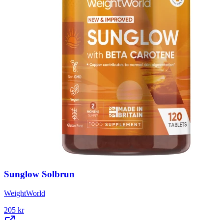
Sunglow Solbrun
WeightWorld
205
kr