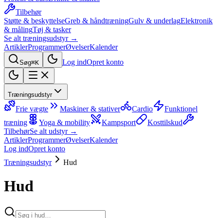
Tilbehør
Støtte & beskyttelse
Greb & håndtræning
Gulv & underlag
Elektronik
& måling
Tøj & tasker
Se alt træningsudstyr →
Artikler
Programmer
Øvelser
Kalender
Log ind
Opret konto
Søg
⌘K
Træningsudstyr
Frie vægte
Maskiner & stativer
Cardio
Funktionel
træning
Yoga & mobility
Kampsport
Kosttilskud
Tilbehør
Se alt udstyr →
Artikler
Programmer
Øvelser
Kalender
Log ind
Opret konto
Træningsudstyr
Hud
Hud