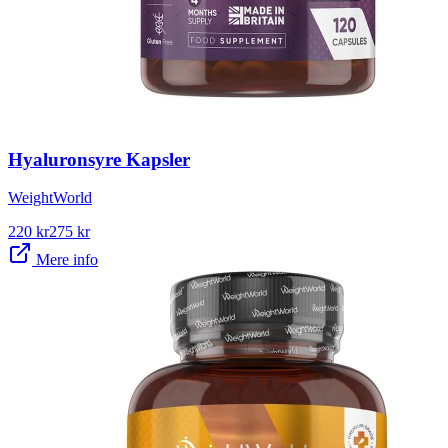
Hyaluronsyre Kapsler
WeightWorld
220
kr
275
kr
Mere info