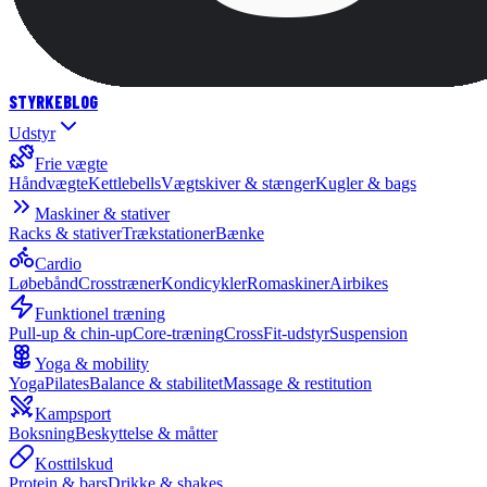
STYRKE
BLOG
Udstyr
Frie vægte
Håndvægte
Kettlebells
Vægtskiver & stænger
Kugler & bags
Maskiner & stativer
Racks & stativer
Trækstationer
Bænke
Cardio
Løbebånd
Crosstræner
Kondicykler
Romaskiner
Airbikes
Funktionel træning
Pull-up & chin-up
Core-træning
CrossFit-udstyr
Suspension
Yoga & mobility
Yoga
Pilates
Balance & stabilitet
Massage & restitution
Kampsport
Boksning
Beskyttelse & måtter
Kosttilskud
Protein & bars
Drikke & shakes