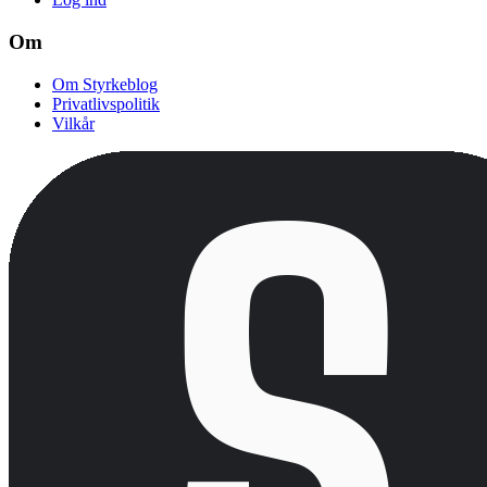
Om
Om Styrkeblog
Privatlivspolitik
Vilkår