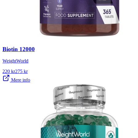
Biotin 12000
WeightWorld
220
kr
275
kr
Mere info