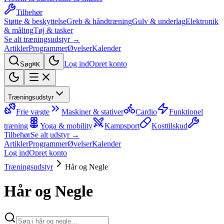
Tilbehør
Støtte & beskyttelse
Greb & håndtræning
Gulv & underlag
Elektronik
& måling
Tøj & tasker
Se alt træningsudstyr →
Artikler
Programmer
Øvelser
Kalender
Log ind
Opret konto
Søg
⌘K
Træningsudstyr
Frie vægte
Maskiner & stativer
Cardio
Funktionel
træning
Yoga & mobility
Kampsport
Kosttilskud
Tilbehør
Se alt udstyr →
Artikler
Programmer
Øvelser
Kalender
Log ind
Opret konto
Træningsudstyr
Hår og Negle
Hår og Negle