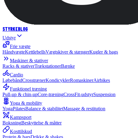
STYRKE
BLOG
Udstyr
Frie vægte
Håndvægte
Kettlebells
Vægtskiver & stænger
Kugler & bags
Maskiner & stativer
Racks & stativer
Trækstationer
Bænke
Cardio
Løbebånd
Crosstræner
Kondicykler
Romaskiner
Airbikes
Funktionel træning
Pull-up & chin-up
Core-træning
CrossFit-udstyr
Suspension
Yoga & mobility
Yoga
Pilates
Balance & stabilitet
Massage & restitution
Kampsport
Boksning
Beskyttelse & måtter
Kosttilskud
Protein & bars
Drikke & shakes