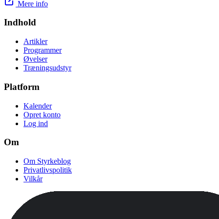
Mere info
Indhold
Artikler
Programmer
Øvelser
Træningsudstyr
Platform
Kalender
Opret konto
Log ind
Om
Om Styrkeblog
Privatlivspolitik
Vilkår