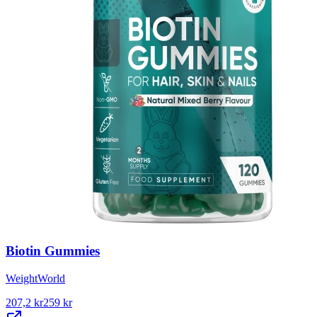
Biotin Gummies
WeightWorld
207,2
kr
259
kr