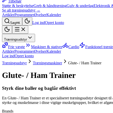
Tilbehør
Støtte & beskyttelse
Greb & håndtræning
Gulv & underlag
Elektronik 
Se alt træningsudstyr →
Artikler
Programmer
Øvelser
Kalender
Log ind
Opret konto
Søg
⌘K
Træningsudstyr
Frie vægte
Maskiner & stativer
Cardio
Funktionel træni
Artikler
Programmer
Øvelser
Kalender
Log ind
Opret konto
Træningsudstyr
Træningsmaskiner
Glute- / Ham Trainer
Glute- / Ham Trainer
Styrk dine baller og baglår effektivt
En Glute- / Ham Trainer er et specialiseret træningsudstyr designet til 
styrke og muskelmasse i disse vigtige muskelgrupper, hvilket er afgøre
Brands