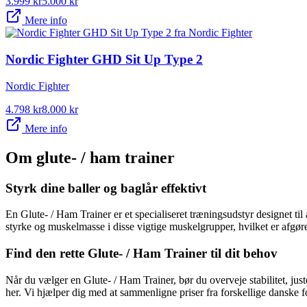
3.999
kr
5.000
kr
Mere info
Nordic Fighter GHD Sit Up Type 2
Nordic Fighter
4.798
kr
8.000
kr
Mere info
Om
glute- / ham trainer
Styrk dine baller og baglår effektivt
En Glute- / Ham Trainer er et specialiseret træningsudstyr designet til 
styrke og muskelmasse i disse vigtige muskelgrupper, hvilket er afgøre
Find den rette Glute- / Ham Trainer til dit behov
Når du vælger en Glute- / Ham Trainer, bør du overveje stabilitet, jus
her. Vi hjælper dig med at sammenligne priser fra forskellige danske f