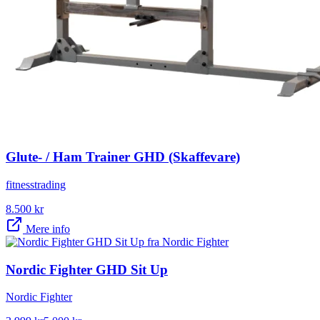
Glute- / Ham Trainer GHD (Skaffevare)
fitnesstrading
8.500
kr
Mere info
Nordic Fighter GHD Sit Up
Nordic Fighter