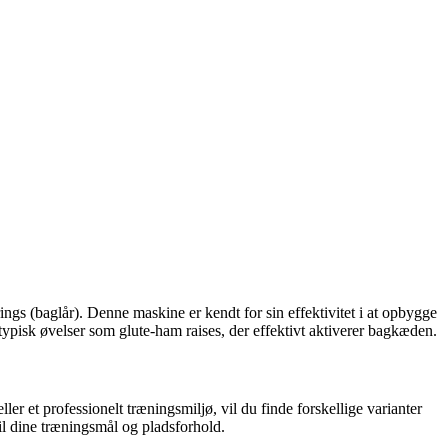
rings (baglår). Denne maskine er kendt for sin effektivitet i at opbygge
typisk øvelser som glute-ham raises, der effektivt aktiverer bagkæden.
r et professionelt træningsmiljø, vil du finde forskellige varianter
il dine træningsmål og pladsforhold.