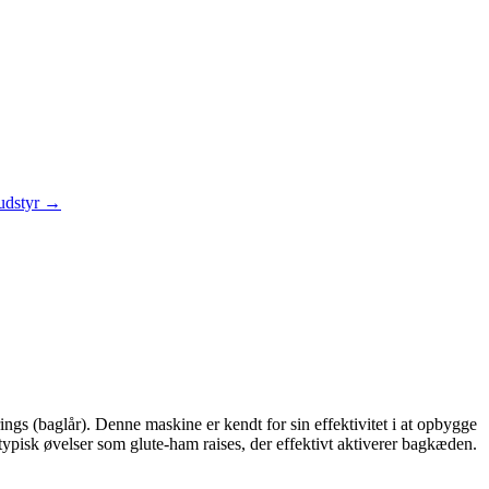
 udstyr →
rings (baglår). Denne maskine er kendt for sin effektivitet i at opbygge
typisk øvelser som glute-ham raises, der effektivt aktiverer bagkæden.