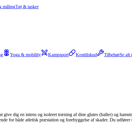
& måling
Tøj & tasker
ng
Yoga & mobility
Kampsport
Kosttilskud
Tilbehør
Se alt
at give dig en intens og isoleret træning af dine glutes (baller) og hamst
nde for både atletisk præstation og forebyggelse af skader. Du udfører 