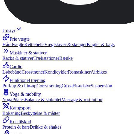
Udstyr
Frie vægte
Håndvægte
Kettlebells
Vægtskiver & stænger
Kugler & bags
Maskiner & stativer
Racks & stativer
Trækstationer
Bænke
Cardio
Løbebånd
Crosstræner
Kondicykler
Romaskiner
Airbikes
Funktionel træning
Pull-up & chin-up
Core-træning
CrossFit-udstyr
Suspension
Yoga & mobility
Yoga
Pilates
Balance & stabilitet
Massage & restitution
Kampsport
Boksning
Beskyttelse & måtter
Kosttilskud
Protein & bars
Drikke & shakes