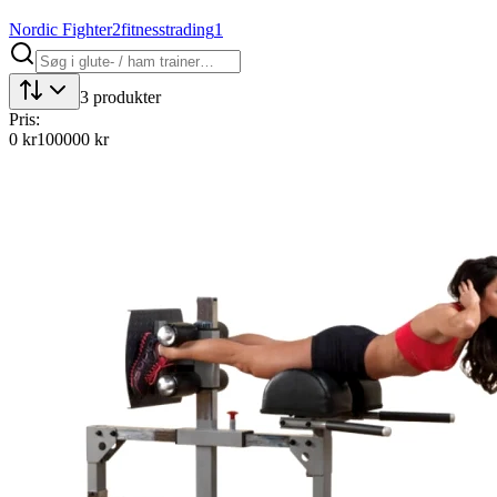
Nordic Fighter
2
fitnesstrading
1
3
produkter
Pris:
0
kr
100000
kr