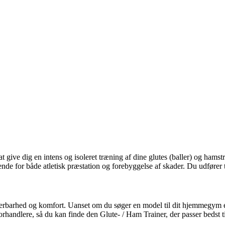
at give dig en intens og isoleret træning af dine glutes (baller) og hamst
nde for både atletisk præstation og forebyggelse af skader. Du udfører 
terbarhed og komfort. Uanset om du søger en model til dit hjemmegym elle
orhandlere, så du kan finde den Glute- / Ham Trainer, der passer bedst t