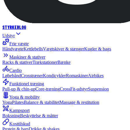
STYRKE
BLOG
Udstyr
Frie vægte
Håndvægte
Kettlebells
Vægtskiver & stænger
Kugler & bags
Maskiner & stativer
Racks & stativer
Trækstationer
Bænke
Cardio
Løbebånd
Crosstræner
Kondicykler
Romaskiner
Airbikes
Funktionel træning
Pull-up & chin-up
Core-træning
CrossFit-udstyr
Suspension
Yoga & mobility
Yoga
Pilates
Balance & stabilitet
Massage & restitution
Kampsport
Boksning
Beskyttelse & måtter
Kosttilskud
Protein & bars
Drikke & shakes