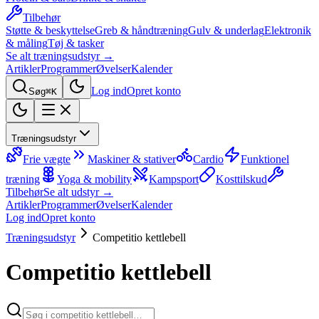
Tilbehør
Støtte & beskyttelse
Greb & håndtræning
Gulv & underlag
Elektronik
& måling
Tøj & tasker
Se alt træningsudstyr →
Artikler
Programmer
Øvelser
Kalender
Log ind
Opret konto
Søg
⌘K
Træningsudstyr
Frie vægte
Maskiner & stativer
Cardio
Funktionel
træning
Yoga & mobility
Kampsport
Kosttilskud
Tilbehør
Se alt udstyr →
Artikler
Programmer
Øvelser
Kalender
Log ind
Opret konto
Træningsudstyr
Competitio kettlebell
Competitio kettlebell