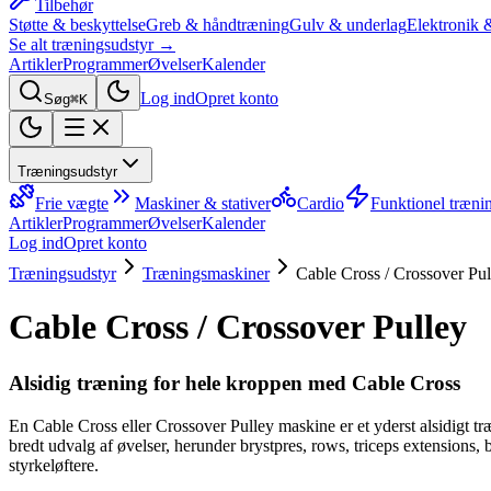
Tilbehør
Støtte & beskyttelse
Greb & håndtræning
Gulv & underlag
Elektronik 
Se alt træningsudstyr →
Artikler
Programmer
Øvelser
Kalender
Log ind
Opret konto
Søg
⌘K
Træningsudstyr
Frie vægte
Maskiner & stativer
Cardio
Funktionel træni
Artikler
Programmer
Øvelser
Kalender
Log ind
Opret konto
Træningsudstyr
Træningsmaskiner
Cable Cross / Crossover Pul
Cable Cross / Crossover Pulley
Alsidig træning for hele kroppen med Cable Cross
En Cable Cross eller Crossover Pulley maskine er et yderst alsidigt tr
bredt udvalg af øvelser, herunder brystpres, rows, triceps extensions, b
styrkeløftere.