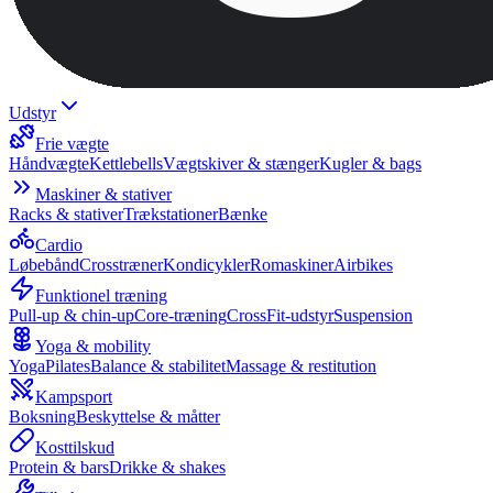
Udstyr
Frie vægte
Håndvægte
Kettlebells
Vægtskiver & stænger
Kugler & bags
Maskiner & stativer
Racks & stativer
Trækstationer
Bænke
Cardio
Løbebånd
Crosstræner
Kondicykler
Romaskiner
Airbikes
Funktionel træning
Pull-up & chin-up
Core-træning
CrossFit-udstyr
Suspension
Yoga & mobility
Yoga
Pilates
Balance & stabilitet
Massage & restitution
Kampsport
Boksning
Beskyttelse & måtter
Kosttilskud
Protein & bars
Drikke & shakes