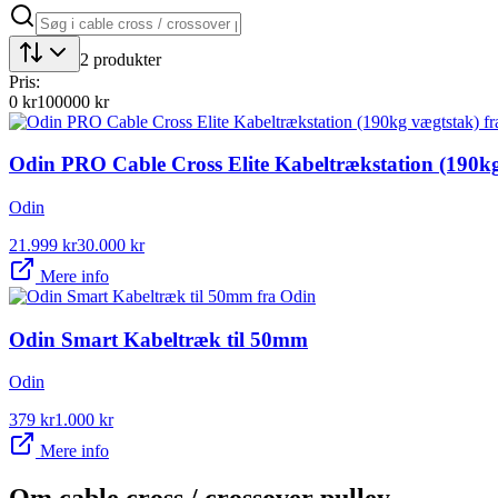
2
produkter
Pris:
0
kr
100000
kr
Odin PRO Cable Cross Elite Kabeltrækstation (190k
Odin
21.999
kr
30.000
kr
Mere info
Odin Smart Kabeltræk til 50mm
Odin
379
kr
1.000
kr
Mere info