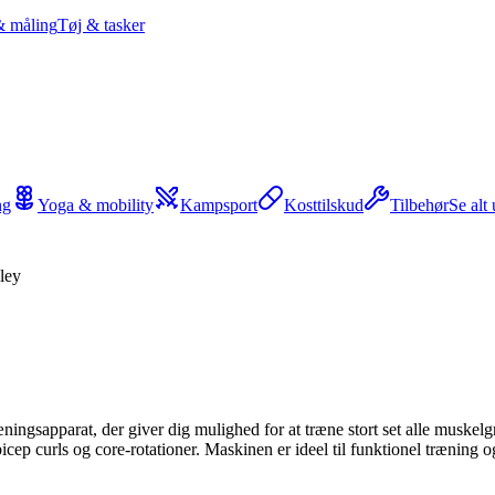
& måling
Tøj & tasker
ng
Yoga & mobility
Kampsport
Kosttilskud
Tilbehør
Se alt
ley
æningsapparat, der giver dig mulighed for at træne stort set alle muske
icep curls og core-rotationer. Maskinen er ideel til funktionel træning o