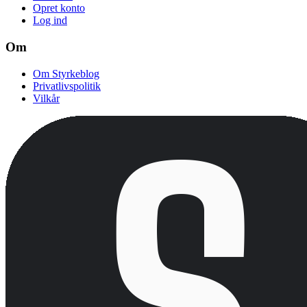
Opret konto
Log ind
Om
Om Styrkeblog
Privatlivspolitik
Vilkår