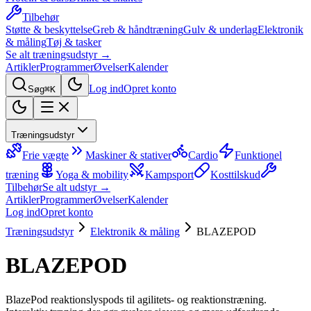
Tilbehør
Støtte & beskyttelse
Greb & håndtræning
Gulv & underlag
Elektronik
& måling
Tøj & tasker
Se alt træningsudstyr →
Artikler
Programmer
Øvelser
Kalender
Log ind
Opret konto
Søg
⌘K
Træningsudstyr
Frie vægte
Maskiner & stativer
Cardio
Funktionel
træning
Yoga & mobility
Kampsport
Kosttilskud
Tilbehør
Se alt udstyr →
Artikler
Programmer
Øvelser
Kalender
Log ind
Opret konto
Træningsudstyr
Elektronik & måling
BLAZEPOD
BLAZEPOD
BlazePod reaktionslyspods til agilitets- og reaktionstræning.