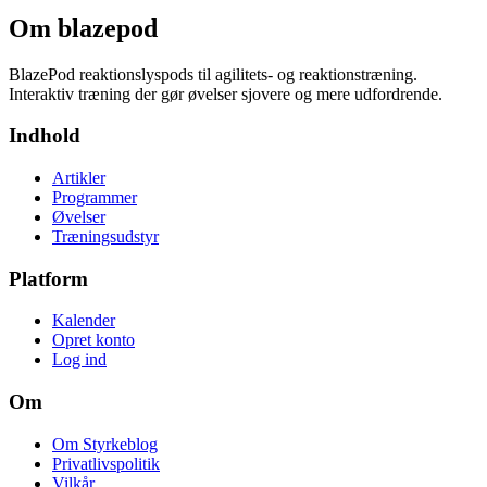
Om
blazepod
BlazePod reaktionslyspods til agilitets- og reaktionstræning.
Interaktiv træning der gør øvelser sjovere og mere udfordrende.
Indhold
Artikler
Programmer
Øvelser
Træningsudstyr
Platform
Kalender
Opret konto
Log ind
Om
Om Styrkeblog
Privatlivspolitik
Vilkår