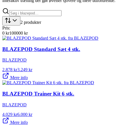
Interaktiv træning der gør øvelser sjovere og mere udfordrende.
2
produkter
Pris:
0
kr
100000
kr
BLAZEPOD Standard Sæt 4 stk.
BLAZEPOD
2.878
kr
3.249
kr
Mere info
BLAZEPOD Trainer Kit 6 stk.
BLAZEPOD
4.029
kr
6.000
kr
Mere info