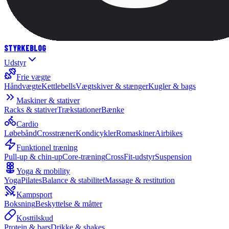
STYRKE
BLOG
Udstyr
Frie vægte
Håndvægte
Kettlebells
Vægtskiver & stænger
Kugler & bags
Maskiner & stativer
Racks & stativer
Trækstationer
Bænke
Cardio
Løbebånd
Crosstræner
Kondicykler
Romaskiner
Airbikes
Funktionel træning
Pull-up & chin-up
Core-træning
CrossFit-udstyr
Suspension
Yoga & mobility
Yoga
Pilates
Balance & stabilitet
Massage & restitution
Kampsport
Boksning
Beskyttelse & måtter
Kosttilskud
Protein & bars
Drikke & shakes