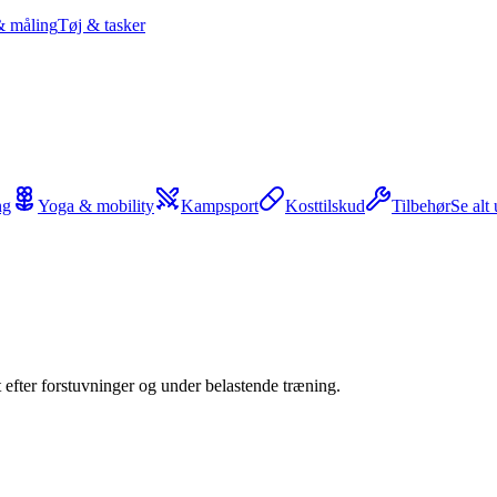
& måling
Tøj & tasker
ng
Yoga & mobility
Kampsport
Kosttilskud
Tilbehør
Se alt
t efter forstuvninger og under belastende træning.