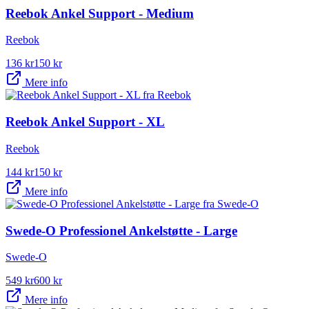
Reebok Ankel Support - Medium
Reebok
136
kr
150
kr
Mere info
Reebok Ankel Support - XL
Reebok
144
kr
150
kr
Mere info
Swede-O Professionel Ankelstøtte - Large
Swede-O
549
kr
600
kr
Mere info