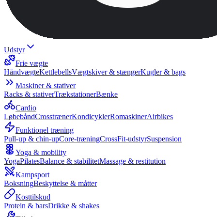
Udstyr
Frie vægte
Håndvægte
Kettlebells
Vægtskiver & stænger
Kugler & bags
Maskiner & stativer
Racks & stativer
Trækstationer
Bænke
Cardio
Løbebånd
Crosstræner
Kondicykler
Romaskiner
Airbikes
Funktionel træning
Pull-up & chin-up
Core-træning
CrossFit-udstyr
Suspension
Yoga & mobility
Yoga
Pilates
Balance & stabilitet
Massage & restitution
Kampsport
Boksning
Beskyttelse & måtter
Kosttilskud
Protein & bars
Drikke & shakes