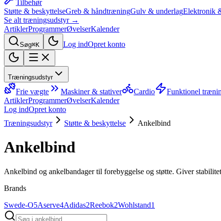
Tilbehør
Støtte & beskyttelse
Greb & håndtræning
Gulv & underlag
Elektronik 
Se alt træningsudstyr →
Artikler
Programmer
Øvelser
Kalender
Log ind
Opret konto
Søg
⌘K
Træningsudstyr
Frie vægte
Maskiner & stativer
Cardio
Funktionel træni
Artikler
Programmer
Øvelser
Kalender
Log ind
Opret konto
Træningsudstyr
Støtte & beskyttelse
Ankelbind
Ankelbind
Ankelbind og ankelbandager til forebyggelse og støtte. Giver stabilite
Brands
Swede-O
5
Aserve
4
Adidas
2
Reebok
2
Wohlstand
1