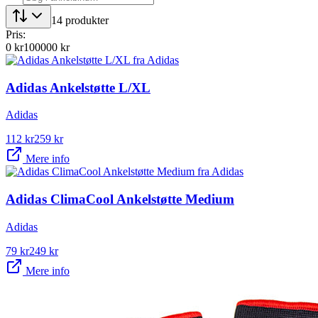
14
produkter
Pris:
0
kr
100000
kr
Adidas Ankelstøtte L/XL
Adidas
112
kr
259
kr
Mere info
Adidas ClimaCool Ankelstøtte Medium
Adidas
79
kr
249
kr
Mere info