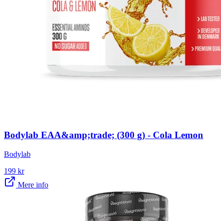
Bodylab EAA&amp;trade; (300 g) - Cola Lemon
Bodylab
199
kr
Mere info