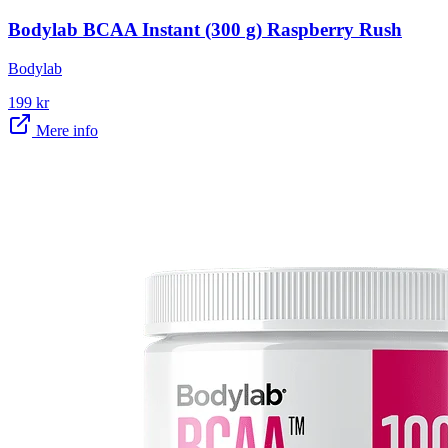
Bodylab BCAA Instant (300 g) Raspberry Rush
Bodylab
199
kr
Mere info