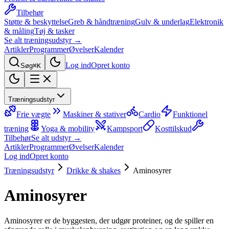
Tilbehør
Støtte & beskyttelse
Greb & håndtræning
Gulv & underlag
Elektronik
& måling
Tøj & tasker
Se alt træningsudstyr →
Artikler
Programmer
Øvelser
Kalender
Log ind
Opret konto
Søg
⌘K
Træningsudstyr
Frie vægte
Maskiner & stativer
Cardio
Funktionel
træning
Yoga & mobility
Kampsport
Kosttilskud
Tilbehør
Se alt udstyr →
Artikler
Programmer
Øvelser
Kalender
Log ind
Opret konto
Træningsudstyr
Drikke & shakes
Aminosyrer
Aminosyrer
Aminosyrer er de byggesten, der udgør proteiner, og de spiller en