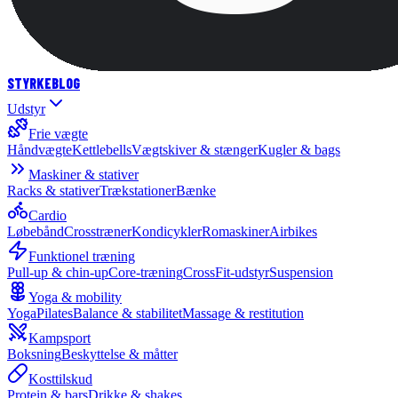
STYRKE
BLOG
Udstyr
Frie vægte
Håndvægte
Kettlebells
Vægtskiver & stænger
Kugler & bags
Maskiner & stativer
Racks & stativer
Trækstationer
Bænke
Cardio
Løbebånd
Crosstræner
Kondicykler
Romaskiner
Airbikes
Funktionel træning
Pull-up & chin-up
Core-træning
CrossFit-udstyr
Suspension
Yoga & mobility
Yoga
Pilates
Balance & stabilitet
Massage & restitution
Kampsport
Boksning
Beskyttelse & måtter
Kosttilskud
Protein & bars
Drikke & shakes