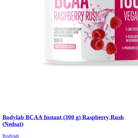
Bodylab BCAA Instant (300 g) Raspberry Rush
(Nedsat)
Bodylab