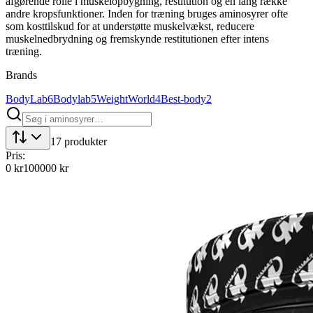
afgørende rolle i muskelopbygning, restitution og en lang række
andre kropsfunktioner. Inden for træning bruges aminosyrer ofte
som kosttilskud for at understøtte muskelvækst, reducere
muskelnedbrydning og fremskynde restitutionen efter intens
træning.
Brands
BodyLab
6
Bodylab
5
WeightWorld
4
Best-body
2
17
produkter
Pris:
0
kr
100000
kr