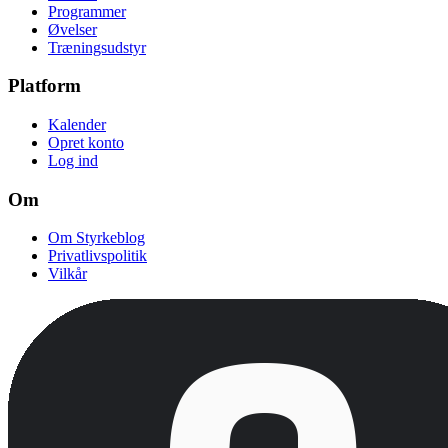
Programmer
Øvelser
Træningsudstyr
Platform
Kalender
Opret konto
Log ind
Om
Om Styrkeblog
Privatlivspolitik
Vilkår