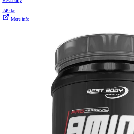
Best-body
249
kr
Mere info