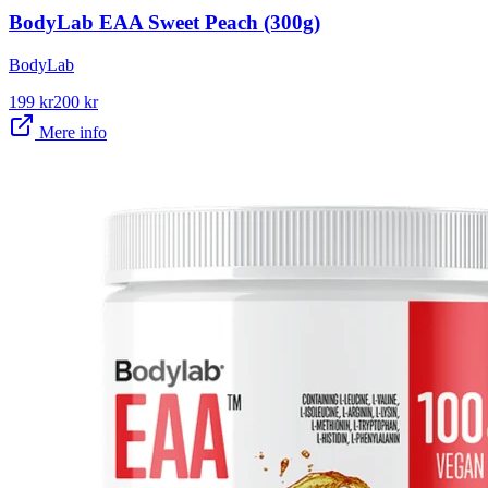
BodyLab EAA Sweet Peach (300g)
BodyLab
199
kr
200
kr
Mere info