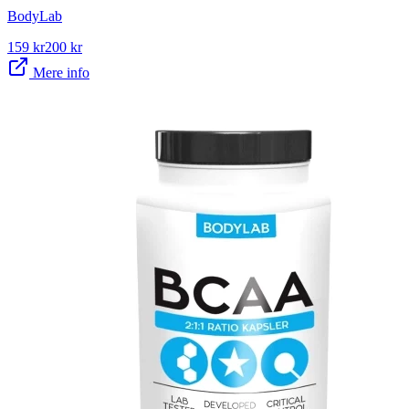
BodyLab
159
kr
200
kr
Mere info