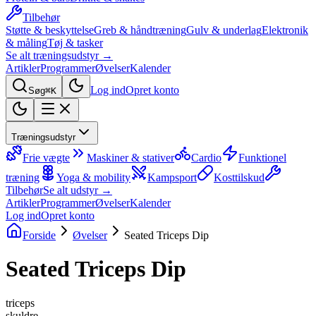
Tilbehør
Støtte & beskyttelse
Greb & håndtræning
Gulv & underlag
Elektronik
& måling
Tøj & tasker
Se alt træningsudstyr →
Artikler
Programmer
Øvelser
Kalender
Log ind
Opret konto
Søg
⌘K
Træningsudstyr
Frie vægte
Maskiner & stativer
Cardio
Funktionel
træning
Yoga & mobility
Kampsport
Kosttilskud
Tilbehør
Se alt udstyr →
Artikler
Programmer
Øvelser
Kalender
Log ind
Opret konto
Forside
Øvelser
Seated Triceps Dip
Seated Triceps Dip
triceps
skuldre