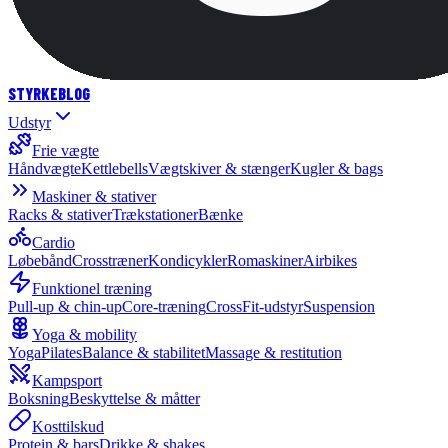
STYRKE
BLOG
Udstyr
Frie vægte
Håndvægte
Kettlebells
Vægtskiver & stænger
Kugler & bags
Maskiner & stativer
Racks & stativer
Trækstationer
Bænke
Cardio
Løbebånd
Crosstræner
Kondicykler
Romaskiner
Airbikes
Funktionel træning
Pull-up & chin-up
Core-træning
CrossFit-udstyr
Suspension
Yoga & mobility
Yoga
Pilates
Balance & stabilitet
Massage & restitution
Kampsport
Boksning
Beskyttelse & måtter
Kosttilskud
Protein & bars
Drikke & shakes