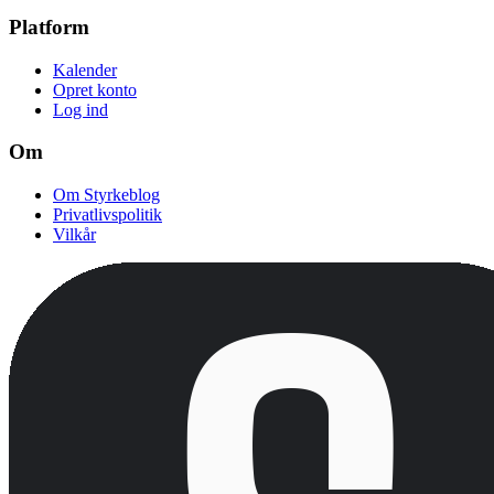
Platform
Kalender
Opret konto
Log ind
Om
Om Styrkeblog
Privatlivspolitik
Vilkår