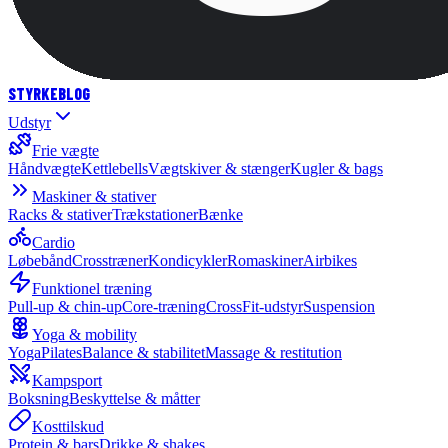
STYRKE
BLOG
Udstyr
Frie vægte
Håndvægte
Kettlebells
Vægtskiver & stænger
Kugler & bags
Maskiner & stativer
Racks & stativer
Trækstationer
Bænke
Cardio
Løbebånd
Crosstræner
Kondicykler
Romaskiner
Airbikes
Funktionel træning
Pull-up & chin-up
Core-træning
CrossFit-udstyr
Suspension
Yoga & mobility
Yoga
Pilates
Balance & stabilitet
Massage & restitution
Kampsport
Boksning
Beskyttelse & måtter
Kosttilskud
Protein & bars
Drikke & shakes