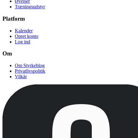
Øvelser
Træningsudstyr
Platform
Kalender
Opret konto
Log ind
Om
Om Styrkeblog
Privatlivspolitik
Vilkår