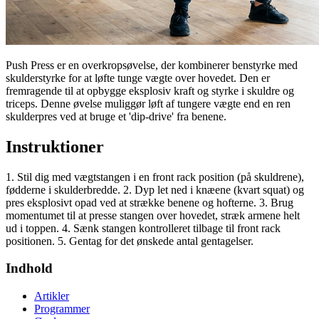
Push Press er en overkropsøvelse, der kombinerer benstyrke med
skulderstyrke for at løfte tunge vægte over hovedet. Den er
fremragende til at opbygge eksplosiv kraft og styrke i skuldre og
triceps. Denne øvelse muliggør løft af tungere vægte end en ren
skulderpres ved at bruge et 'dip-drive' fra benene.
Instruktioner
1. Stil dig med vægtstangen i en front rack position (på skuldrene),
fødderne i skulderbredde. 2. Dyp let ned i knæene (kvart squat) og
pres eksplosivt opad ved at strække benene og hofterne. 3. Brug
momentumet til at presse stangen over hovedet, stræk armene helt
ud i toppen. 4. Sænk stangen kontrolleret tilbage til front rack
positionen. 5. Gentag for det ønskede antal gentagelser.
Indhold
Artikler
Programmer