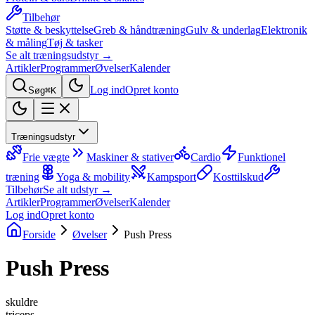
Tilbehør
Støtte & beskyttelse
Greb & håndtræning
Gulv & underlag
Elektronik
& måling
Tøj & tasker
Se alt træningsudstyr →
Artikler
Programmer
Øvelser
Kalender
Log ind
Opret konto
Søg
⌘K
Træningsudstyr
Frie vægte
Maskiner & stativer
Cardio
Funktionel
træning
Yoga & mobility
Kampsport
Kosttilskud
Tilbehør
Se alt udstyr →
Artikler
Programmer
Øvelser
Kalender
Log ind
Opret konto
Forside
Øvelser
Push Press
Push Press
skuldre
triceps