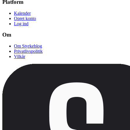
Platform
Kalender
Opret konto
Log ind
Om
Om Styrkeblog
Privatlivspolitik
Vilkår