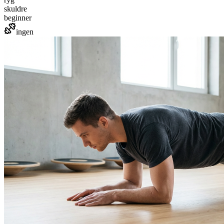
skuldre
beginner
ingen