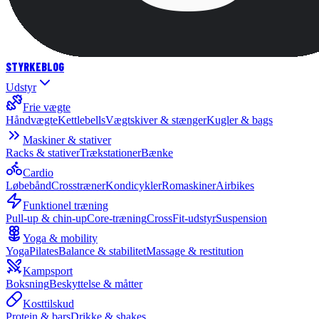
STYRKE
BLOG
Udstyr
Frie vægte
Håndvægte
Kettlebells
Vægtskiver & stænger
Kugler & bags
Maskiner & stativer
Racks & stativer
Trækstationer
Bænke
Cardio
Løbebånd
Crosstræner
Kondicykler
Romaskiner
Airbikes
Funktionel træning
Pull-up & chin-up
Core-træning
CrossFit-udstyr
Suspension
Yoga & mobility
Yoga
Pilates
Balance & stabilitet
Massage & restitution
Kampsport
Boksning
Beskyttelse & måtter
Kosttilskud
Protein & bars
Drikke & shakes