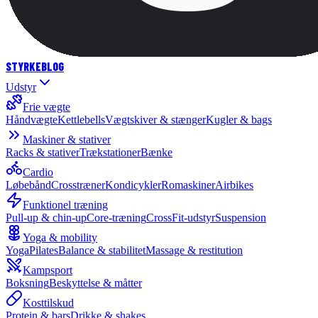
STYRKE
BLOG
Udstyr
Frie vægte
Håndvægte
Kettlebells
Vægtskiver & stænger
Kugler & bags
Maskiner & stativer
Racks & stativer
Trækstationer
Bænke
Cardio
Løbebånd
Crosstræner
Kondicykler
Romaskiner
Airbikes
Funktionel træning
Pull-up & chin-up
Core-træning
CrossFit-udstyr
Suspension
Yoga & mobility
Yoga
Pilates
Balance & stabilitet
Massage & restitution
Kampsport
Boksning
Beskyttelse & måtter
Kosttilskud
Protein & bars
Drikke & shakes