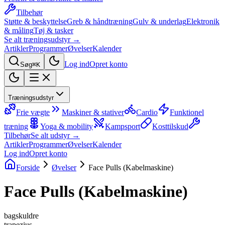
Tilbehør
Støtte & beskyttelse
Greb & håndtræning
Gulv & underlag
Elektronik
& måling
Tøj & tasker
Se alt træningsudstyr →
Artikler
Programmer
Øvelser
Kalender
Log ind
Opret konto
Søg
⌘K
Træningsudstyr
Frie vægte
Maskiner & stativer
Cardio
Funktionel
træning
Yoga & mobility
Kampsport
Kosttilskud
Tilbehør
Se alt udstyr →
Artikler
Programmer
Øvelser
Kalender
Log ind
Opret konto
Forside
Øvelser
Face Pulls (Kabelmaskine)
Face Pulls (Kabelmaskine)
bagskuldre
trapezius