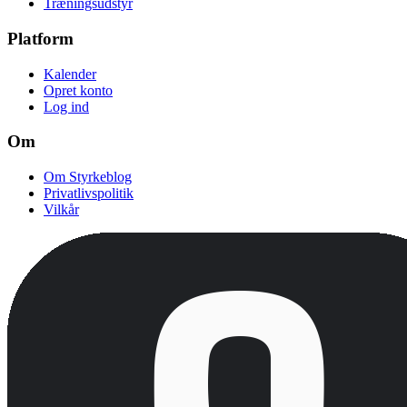
Træningsudstyr
Platform
Kalender
Opret konto
Log ind
Om
Om Styrkeblog
Privatlivspolitik
Vilkår