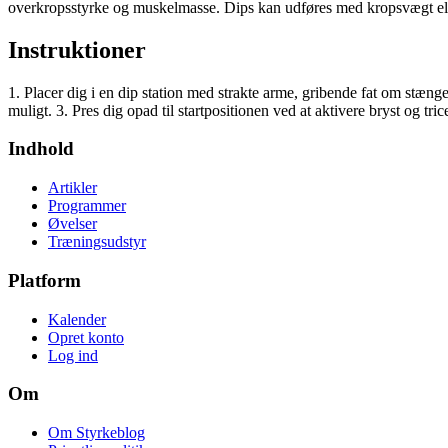
overkropsstyrke og muskelmasse. Dips kan udføres med kropsvægt ell
Instruktioner
1. Placer dig i en dip station med strakte arme, gribende fat om stæng
muligt. 3. Pres dig opad til startpositionen ved at aktivere bryst og tri
Indhold
Artikler
Programmer
Øvelser
Træningsudstyr
Platform
Kalender
Opret konto
Log ind
Om
Om Styrkeblog