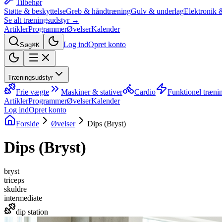
Tilbehør
Støtte & beskyttelse
Greb & håndtræning
Gulv & underlag
Elektronik 
Se alt træningsudstyr →
Artikler
Programmer
Øvelser
Kalender
Log ind
Opret konto
Søg
⌘K
Træningsudstyr
Frie vægte
Maskiner & stativer
Cardio
Funktionel træni
Artikler
Programmer
Øvelser
Kalender
Log ind
Opret konto
Forside
Øvelser
Dips (Bryst)
Dips (Bryst)
bryst
triceps
skuldre
intermediate
dip station