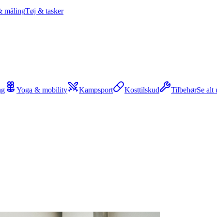
& måling
Tøj & tasker
ng
Yoga & mobility
Kampsport
Kosttilskud
Tilbehør
Se alt