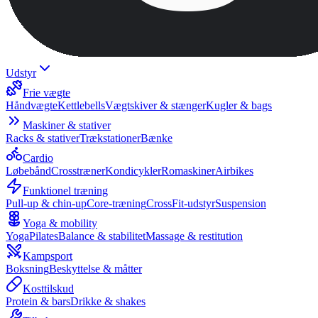
Udstyr
Frie vægte
Håndvægte
Kettlebells
Vægtskiver & stænger
Kugler & bags
Maskiner & stativer
Racks & stativer
Trækstationer
Bænke
Cardio
Løbebånd
Crosstræner
Kondicykler
Romaskiner
Airbikes
Funktionel træning
Pull-up & chin-up
Core-træning
CrossFit-udstyr
Suspension
Yoga & mobility
Yoga
Pilates
Balance & stabilitet
Massage & restitution
Kampsport
Boksning
Beskyttelse & måtter
Kosttilskud
Protein & bars
Drikke & shakes