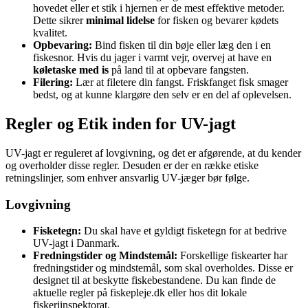
hovedet eller et stik i hjernen er de mest effektive metoder.
Dette sikrer
minimal lidelse
for fisken og bevarer kødets
kvalitet.
Opbevaring:
Bind fisken til din bøje eller læg den i en
fiskesnor. Hvis du jager i varmt vejr, overvej at have en
køletaske med is
på land til at opbevare fangsten.
Filering:
Lær at filetere din fangst. Friskfanget fisk smager
bedst, og at kunne klargøre den selv er en del af oplevelsen.
Regler og Etik inden for UV-jagt
UV-jagt er reguleret af lovgivning, og det er afgørende, at du kender
og overholder disse regler. Desuden er der en række etiske
retningslinjer, som enhver ansvarlig UV-jæger bør følge.
Lovgivning
Fisketegn:
Du skal have et gyldigt fisketegn for at bedrive
UV-jagt i Danmark.
Fredningstider og Mindstemål:
Forskellige fiskearter har
fredningstider og mindstemål, som skal overholdes. Disse er
designet til at beskytte fiskebestandene. Du kan finde de
aktuelle regler på fiskepleje.dk eller hos dit lokale
fiskeriinspektorat.