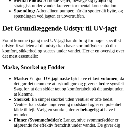
Mental Fokus:
At holde vejret, bevæge sig lydløst og
strategisk under vandet kræver stor mental koncentration.
Spænding:
Adrenalinen pumper, når du spotter dit bytte, og
spændingen ved jagten er uovertruffen.
Det Grundlæggende Udstyr til UV-jagt
For at komme i gang med UV-jagt har du brug for noget specifikt
udstyr. Kvaliteten af dit udstyr kan have stor indflydelse på din
komfort, sikkerhed og succes under vandet. Her er en oversigt over
det mest essentielle:
Maske, Snorkel og Fødder
Maske:
En god UV-jagtmaske bør have et
lavt volumen
, da
det gør det nemmere at trykudligne og giver et bedre synsfelt.
Sørg for, at den sidder tæt og komfortabelt på dit ansigt uden
at klemme.
Snorkel:
En simpel snorkel uden ventiler er ofte bedst.
Ventiler kan skabe unødvendig modstand og er en potentiel
kilde til fejl. Vælg en snorkel, der er
behagelig
at have i
munden.
Finner (Svømmefødder):
Lange, stive svømmefødder er
afgørende for effektiv fremdrift under vandet. De giver dig