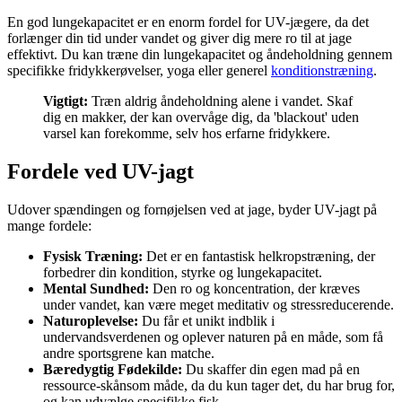
En god lungekapacitet er en enorm fordel for UV-jægere, da det
forlænger din tid under vandet og giver dig mere ro til at jage
effektivt. Du kan træne din lungekapacitet og åndeholdning gennem
specifikke fridykkerøvelser, yoga eller generel
konditionstræning
.
Vigtigt:
Træn aldrig åndeholdning alene i vandet. Skaf
dig en makker, der kan overvåge dig, da 'blackout' uden
varsel kan forekomme, selv hos erfarne fridykkere.
Fordele ved UV-jagt
Udover spændingen og fornøjelsen ved at jage, byder UV-jagt på
mange fordele:
Fysisk Træning:
Det er en fantastisk helkropstræning, der
forbedrer din kondition, styrke og lungekapacitet.
Mental Sundhed:
Den ro og koncentration, der kræves
under vandet, kan være meget meditativ og stressreducerende.
Naturoplevelse:
Du får et unikt indblik i
undervandsverdenen og oplever naturen på en måde, som få
andre sportsgrene kan matche.
Bæredygtig Fødekilde:
Du skaffer din egen mad på en
ressource-skånsom måde, da du kun tager det, du har brug for,
og kan udvælge specifikke fisk.