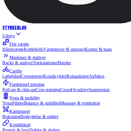
STYRKE
BLOG
Udstyr
Frie vægte
Håndvægte
Kettlebells
Vægtskiver & stænger
Kugler & bags
Maskiner & stativer
Racks & stativer
Trækstationer
Bænke
Cardio
Løbebånd
Crosstræner
Kondicykler
Romaskiner
Airbikes
Funktionel træning
Pull-up & chin-up
Core-træning
CrossFit-udstyr
Suspension
Yoga & mobility
Yoga
Pilates
Balance & stabilitet
Massage & restitution
Kampsport
Boksning
Beskyttelse & måtter
Kosttilskud
Protein & bars
Drikke & shakes