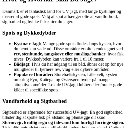
Danmark er et fantastisk land for UV-jagt, med lange kystlinjer og
masser af gode spots. Valg af spot afhænger ofte af vandforhold,
sigtbarhed og hvilke fiskearter du jager.
Spots og Dykkedybder
Kystnær Jagt:
Mange gode spots findes langs kysten, hvor
du nemt kan vade ud. Disse områder er ofte kendetegnet ved
rev, stenbunde, tangskove eller muslingebanker
, hvor fisk
trives. Dykkedybden kan variere fra 1 til 10 meter.
Bådjagt:
Hvis du har adgang til en båd, åbner det op for nye
muligheder til fjernere rev, vrag eller dybere områder.
Populære Områder:
Storebæltskysten, Lillebælt, kysten
omkring Fyn, Kattegat og Østersøen byder på mange
attraktive områder. Lokale UV-jagtklubber eller fora er gode
kilder til specifikke spots.
Vandforhold og Sigtbarhed
Sigtbarhed er afgørende for succesfuld UV-jagt. En god sigtbarhed
tillader dig at spotte fisk på afstand og planlægge dit skud.
Stormvejr, kraftig regn og tidevand kan hurtigt forringe sigten.
Tjek altid vejrudsigt og vandforhold, inden du tager afsted. Optimal