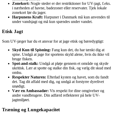
Zonekort:
Nogle steder er der restriktioner for UV-jagt, f.eks.
i nærheden af havne, badezoner eller reservater. Tjek lokale
zonekort før du jager.
Harpunens Kraft:
Harpuner i Danmark må kun anvendes til
under vandsjagt og må kun spændes under vandet.
Etisk Jagt
Som UV-jæger har du et ansvar for at jage etisk og bæredygtigt:
Skyd Kun til Spisning:
Fang kun det, du har tænkt dig at
spise. Undgå at jage for sportens skyld alene, hvis du ikke vil
bruge fisken.
Spot-and-stalk:
Undgå at pløje gennem et område og skyde
ukritisk. Lær at spotte og stalke din fisk, og vælg dit skud med
omhu.
Respekter Naturen:
Efterlad kysten og havet, som du fandt
det. Tag dit affald med dig, og undgå at forstyrre dyrelivet
unødigt.
Vær en Ambassadør:
Vis respekt for dine omgivelser og
andre vandbrugere. Din adfærd reflekterer på hele UV-
jagtmiljøet.
Træning og Lungekapacitet