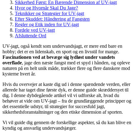
Sikkerhed Først: En Bærende Dimension af UV-jagt
Hvor og Hvornår Skal Du Jage?
Teknikker og Strategier for UV-jagt
Efter Skuddet: Håndtering af Fangsten
Regler og Etik inden for UV-jagt
Fordele ved UV-jagt
Afsluttende Ord
UV-jagt, også kendt som undervandsjagt, er mere end bare en
hobby; det er en lidenskab, en sport og en livsstil for mange.
Fascinationen ved at bevæge sig lydløst under vandets
overflade
, jage den næste fangst med et spyd i hånden, og opleve
naturen på en helt unik måde, trækker flere og flere danskere mod
kysterne hvert år.
Hvis du overvejer at kaste dig ud i denne spændende verden, eller
allerede har taget dine første dyk, er denne guide skræddersyet til
dig. I denne dybdegående artikel vil vi udforske alt, hvad du
behøver at vide om UV-jagt – fra de grundlæggende principper og
det essentielle udstyr, til strategier for succesfuld jagt,
sikkerhedsforanstaltninger og den etiske dimension af sporten.
Vi vil guide dig gennem de forskellige aspekter, så du kan blive en
kyndig og ansvarlig undervandsjæger.