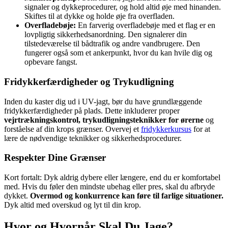
signaler og dykkeprocedurer, og hold altid øje med hinanden.
Skiftes til at dykke og holde øje fra overfladen.
Overfladebøje:
En farverig overfladebøje med et flag er en
lovpligtig sikkerhedsanordning. Den signalerer din
tilstedeværelse til bådtrafik og andre vandbrugere. Den
fungerer også som et ankerpunkt, hvor du kan hvile dig og
opbevare fangst.
Fridykkerfærdigheder og Trykudligning
Inden du kaster dig ud i UV-jagt, bør du have grundlæggende
fridykkerfærdigheder på plads. Dette inkluderer proper
vejrtrækningskontrol, trykudligningsteknikker for ørerne
og
forståelse af din krops grænser. Overvej et
fridykkerkursus
for at
lære de nødvendige teknikker og sikkerhedsprocedurer.
Respekter Dine Grænser
Kort fortalt: Dyk aldrig dybere eller længere, end du er komfortabel
med. Hvis du føler den mindste ubehag eller pres, skal du afbryde
dykket.
Overmod og konkurrence kan føre til farlige situationer.
Dyk altid med overskud og lyt til din krop.
Hvor og Hvornår Skal Du Jage?