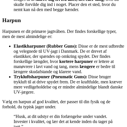
skulle forvilde dig ind i noget. Placer den et sted, hvor du
nemt kan nå den med begge hænder.
Harpun
Harpunen er dit primære jagtvåben. Der findes forskellige typer,
men de mest almindelige er:
Elastikharpuner (Rubber Guns):
Disse er de mest udbredte
og velegnede til UV-jagt i Danmark. De er drevet af
elastikker, der spændes op omkring spydet. Der findes
forskellige længder, hvor
kortere harpuner
er lettere at
manøvrere i lavt vand og tang, mens
længere
er bedre til
længere skudafstande og klarere vand.
Trykluftsharpuner (Pneumatic Guns):
Disse bruger
trykluft til at drive spydet frem. De er kraftfulde, men kræver
mere vedligeholdelse og er mindre almindelige blandt danske
UV-jægere.
Vælg en harpun af god kvalitet, der passer til din fysik og de
forhold, du typisk jager under.
“Husk, at dit udstyr er din forlængelse under vandet.
Invester i kvalitet, og lær det at kende inden du tager på
jagt.”