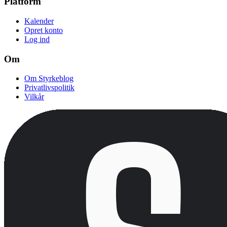
Platform
Kalender
Opret konto
Log ind
Om
Om Styrkeblog
Privatlivspolitik
Vilkår