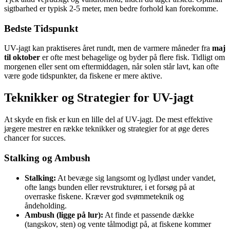
sigtbarhed er typisk 2-5 meter, men bedre forhold kan forekomme.
Bedste Tidspunkt
UV-jagt kan praktiseres året rundt, men de varmere måneder fra
maj
til oktober
er ofte mest behagelige og byder på flere fisk. Tidligt om
morgenen eller sent om eftermiddagen, når solen står lavt, kan ofte
være gode tidspunkter, da fiskene er mere aktive.
Teknikker og Strategier for UV-jagt
At skyde en fisk er kun en lille del af UV-jagt. De mest effektive
jægere mestrer en række teknikker og strategier for at øge deres
chancer for succes.
Stalking og Ambush
Stalking:
At bevæge sig langsomt og lydløst under vandet,
ofte langs bunden eller revstrukturer, i et forsøg på at
overraske fiskene. Kræver god svømmeteknik og
åndeholding.
Ambush (ligge på lur):
At finde et passende dække
(tangskov, sten) og vente tålmodigt på, at fiskene kommer