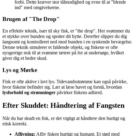
forbi. Dette kræver stor tålmodighed og evne til at "blende
ind" med omgivelserne.
Brugen af "The Drop"
En effektiv teknik, især til sky fisk, er "the drop". Her svømmer du
et stykke over bunden og spotter dit bytte. Derefter slipper du dig
langsomt og kontrolleret ned mod bunden i en synkende bevægelse.
Denne teknik simulerer et faldende objekt, og fiskene er ofte
nysgerrige nok til at svømme tætere på for at undersøge, hvilket
giver dig et bedre skud.
Lys og Mørke
Fisk er ofte aktive i lavt lys. Tidevandsstrømme kan også påvirke,
hvor fiskene befinder sig. Lær at læse havet og forstå, hvordan
lysforhold og strømninger
påvirker fiskens adfærd.
Efter Skuddet: Håndtering af Fangsten
Når du har skudt en fisk, er det vigtigt at håndtere den hurtigt og
etisk korrekt.
Aflivning:
Afliv fisken hurtigt og humant. Et stød mod