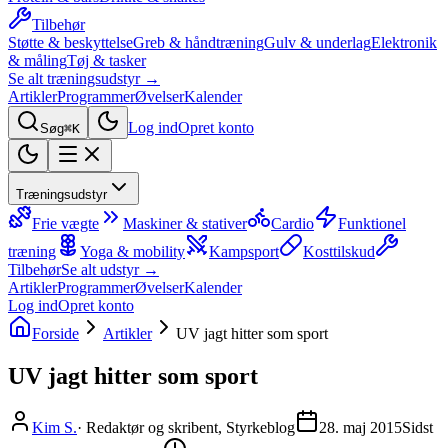
Tilbehør
Støtte & beskyttelse
Greb & håndtræning
Gulv & underlag
Elektronik
& måling
Tøj & tasker
Se alt træningsudstyr →
Artikler
Programmer
Øvelser
Kalender
Log ind
Opret konto
Søg
⌘K
Træningsudstyr
Frie vægte
Maskiner & stativer
Cardio
Funktionel
træning
Yoga & mobility
Kampsport
Kosttilskud
Tilbehør
Se alt udstyr →
Artikler
Programmer
Øvelser
Kalender
Log ind
Opret konto
Forside
Artikler
UV jagt hitter som sport
UV jagt hitter som sport
Kim S.
·
Redaktør og skribent, Styrkeblog
28. maj 2015
Sidst