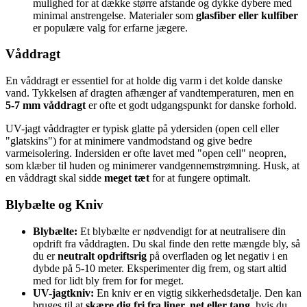
mulighed for at dække større afstande og dykke dybere med
minimal anstrengelse. Materialer som
glasfiber eller kulfiber
er populære valg for erfarne jægere.
Våddragt
En våddragt er essentiel for at holde dig varm i det kolde danske
vand. Tykkelsen af dragten afhænger af vandtemperaturen, men en
5-7 mm våddragt
er ofte et godt udgangspunkt for danske forhold.
UV-jagt våddragter er typisk glatte på ydersiden (open cell eller
"glatskins") for at minimere vandmodstand og give bedre
varmeisolering. Indersiden er ofte lavet med "open cell" neopren,
som klæber til huden og minimerer vandgennemstrømning. Husk, at
en våddragt skal sidde
meget tæt
for at fungere optimalt.
Blybælte og Kniv
Blybælte:
Et blybælte er nødvendigt for at neutralisere din
opdrift fra våddragten. Du skal finde den rette mængde bly, så
du er
neutralt opdriftsrig
på overfladen og let negativ i en
dybde på 5-10 meter. Eksperimenter dig frem, og start altid
med for lidt bly frem for for meget.
UV-jagtkniv:
En kniv er en vigtig sikkerhedsdetalje. Den kan
bruges til at
skære dig fri fra liner, net eller tang
, hvis du