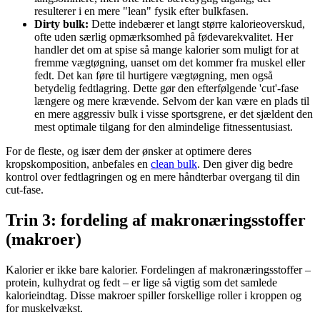
resulterer i en mere "lean" fysik efter bulkfasen.
Dirty bulk:
Dette indebærer et langt større kalorieoverskud,
ofte uden særlig opmærksomhed på fødevarekvalitet. Her
handler det om at spise så mange kalorier som muligt for at
fremme vægtøgning, uanset om det kommer fra muskel eller
fedt. Det kan føre til hurtigere vægtøgning, men også
betydelig fedtlagring. Dette gør den efterfølgende 'cut'-fase
længere og mere krævende. Selvom der kan være en plads til
en mere aggressiv bulk i visse sportsgrene, er det sjældent den
mest optimale tilgang for den almindelige fitnessentusiast.
For de fleste, og især dem der ønsker at optimere deres
kropskomposition, anbefales en
clean bulk
. Den giver dig bedre
kontrol over fedtlagringen og en mere håndterbar overgang til din
cut-fase.
Trin 3: fordeling af makronæringsstoffer
(makroer)
Kalorier er ikke bare kalorier. Fordelingen af makronæringsstoffer –
protein, kulhydrat og fedt – er lige så vigtig som det samlede
kalorieindtag. Disse makroer spiller forskellige roller i kroppen og
for muskelvækst.