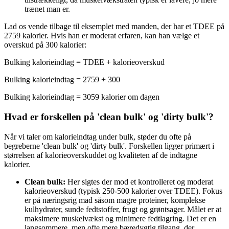
trænet man er.
Lad os vende tilbage til eksemplet med manden, der har et TDEE på
2759 kalorier. Hvis han er moderat erfaren, kan han vælge et
overskud på 300 kalorier:
Bulking kalorieindtag = TDEE + kalorieoverskud
Bulking kalorieindtag = 2759 + 300
Bulking kalorieindtag = 3059 kalorier om dagen
Hvad er forskellen på 'clean bulk' og 'dirty bulk'?
Når vi taler om kalorieindtag under bulk, støder du ofte på
begreberne 'clean bulk' og 'dirty bulk'. Forskellen ligger primært i
størrelsen af kalorieoverskuddet og kvaliteten af de indtagne
kalorier.
Clean bulk:
Her sigtes der mod et kontrolleret og moderat
kalorieoverskud (typisk 250-500 kalorier over TDEE). Fokus
er på næringsrig mad såsom magre proteiner, komplekse
kulhydrater, sunde fedtstoffer, frugt og grøntsager. Målet er at
maksimere muskelvækst og minimere fedtlagring. Det er en
langsommere, men ofte mere bæredygtig tilgang, der