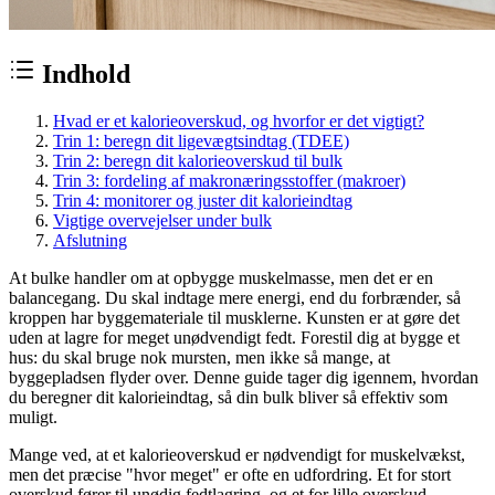
Indhold
Hvad er et kalorieoverskud, og hvorfor er det vigtigt?
Trin 1: beregn dit ligevægtsindtag (TDEE)
Trin 2: beregn dit kalorieoverskud til bulk
Trin 3: fordeling af makronæringsstoffer (makroer)
Trin 4: monitorer og juster dit kalorieindtag
Vigtige overvejelser under bulk
Afslutning
At bulke handler om at opbygge muskelmasse, men det er en
balancegang. Du skal indtage mere energi, end du forbrænder, så
kroppen har byggemateriale til musklerne. Kunsten er at gøre det
uden at lagre for meget unødvendigt fedt. Forestil dig at bygge et
hus: du skal bruge nok mursten, men ikke så mange, at
byggepladsen flyder over. Denne guide tager dig igennem, hvordan
du beregner dit kalorieindtag, så din bulk bliver så effektiv som
muligt.
Mange ved, at et kalorieoverskud er nødvendigt for muskelvækst,
men det præcise "hvor meget" er ofte en udfordring. Et for stort
overskud fører til unødig fedtlagring, og et for lille overskud