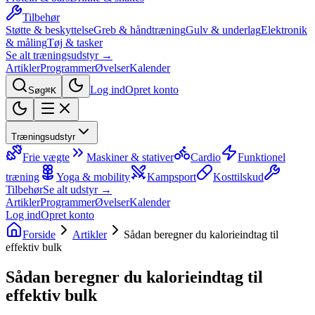
Tilbehør
Støtte & beskyttelse
Greb & håndtræning
Gulv & underlag
Elektronik
& måling
Tøj & tasker
Se alt træningsudstyr →
Artikler
Programmer
Øvelser
Kalender
Log ind
Opret konto
Søg
⌘K
Træningsudstyr
Frie vægte
Maskiner & stativer
Cardio
Funktionel
træning
Yoga & mobility
Kampsport
Kosttilskud
Tilbehør
Se alt udstyr →
Artikler
Programmer
Øvelser
Kalender
Log ind
Opret konto
Forside
Artikler
Sådan beregner du kalorieindtag til
effektiv bulk
Sådan beregner du kalorieindtag til
effektiv bulk