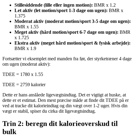
Stillesiddende (lille eller ingen motion):
BMR x 1.2
Let aktiv (let motion/sport 1-3 dage om ugen):
BMR x
1.375
Moderat aktiv (moderat motion/sport 3-5 dage om ugen):
BMR x 1.55
Meget aktiv (hård motion/sport 6-7 dage om ugen):
BMR
x 1.725
Ekstra aktiv (meget hård motion/sport & fysisk arbejde):
BMR x 1.9
Fortsætter vi eksemplet med manden fra før, der styrketræner 4 dage
om ugen (moderat aktiv):
TDEE = 1780 x 1.55
TDEE = 2759 kalorier
Dette er hans anslåede ligevægtsindtag. Det er vigtigt at huske, at
dette er et estimat. Den mest præcise måde at finde dit TDEE på er
ved at tracke dit kalorieindtag og din vægt over 1-2 uger. Hvis din
vægt er stabil, spiser du cirka dit ligevægtsindtag.
Trin 2: beregn dit kalorieoverskud til
bulk