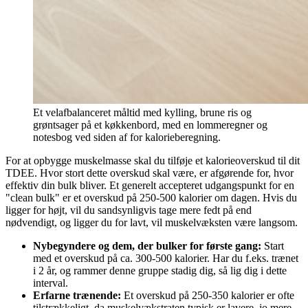
Et velafbalanceret måltid med kylling, brune ris og
grøntsager på et køkkenbord, med en lommeregner og
notesbog ved siden af for kalorieberegning.
For at opbygge muskelmasse skal du tilføje et kalorieoverskud til dit
TDEE. Hvor stort dette overskud skal være, er afgørende for, hvor
effektiv din bulk bliver. Et generelt accepteret udgangspunkt for en
"clean bulk" er et overskud på 250-500 kalorier om dagen. Hvis du
ligger for højt, vil du sandsynligvis tage mere fedt på end
nødvendigt, og ligger du for lavt, vil muskelvæksten være langsom.
Nybegyndere og dem, der bulker for første gang:
Start
med et overskud på ca. 300-500 kalorier. Har du f.eks. trænet
i 2 år, og rammer denne gruppe stadig dig, så lig dig i dette
interval.
Erfarne trænende:
Et overskud på 250-350 kalorier er ofte
tilstrækkeligt, da muskelvækstraten typisk er lavere, jo mere