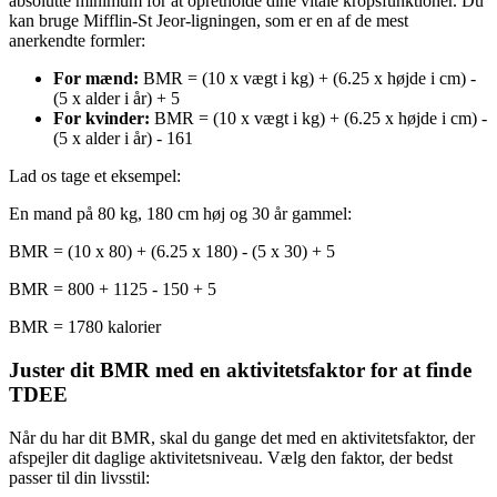
absolutte minimum for at opretholde dine vitale kropsfunktioner. Du
kan bruge Mifflin-St Jeor-ligningen, som er en af de mest
anerkendte formler:
For mænd:
BMR = (10 x vægt i kg) + (6.25 x højde i cm) -
(5 x alder i år) + 5
For kvinder:
BMR = (10 x vægt i kg) + (6.25 x højde i cm) -
(5 x alder i år) - 161
Lad os tage et eksempel:
En mand på 80 kg, 180 cm høj og 30 år gammel:
BMR = (10 x 80) + (6.25 x 180) - (5 x 30) + 5
BMR = 800 + 1125 - 150 + 5
BMR = 1780 kalorier
Juster dit BMR med en aktivitetsfaktor for at finde
TDEE
Når du har dit BMR, skal du gange det med en aktivitetsfaktor, der
afspejler dit daglige aktivitetsniveau. Vælg den faktor, der bedst
passer til din livsstil: