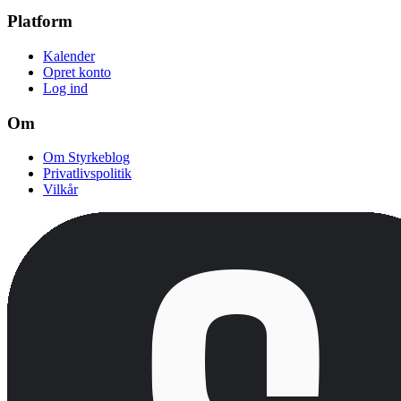
Platform
Kalender
Opret konto
Log ind
Om
Om Styrkeblog
Privatlivspolitik
Vilkår