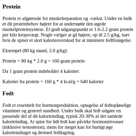
Protein
Protein er afgørende for muskelreparation og -vækst. Under en bulk
er dit proteinbehov højere for at understøtte den øgede
muskelproteinsyntese. Et godt udgangspunkt er 1.6-2.2 gram protein
per kilo kropsvægt. Nogle vælger at gå højere, op til 2.5 g/kg, især
hvis de spiser et stort kalorieoverskud for at minimere fedtforøgelse.
Eksempel (80 kg mand, 2.0 g/kg):
Protein = 80 kg * 2.0 g = 160 gram protein
Da 1 gram protein indeholder 4 kalorier:
Kalorier fra protein = 160 g * 4 kcal/g = 640 kalorier
Fedt
Fedt er essentielt for hormonproduktion, optagelse af fedtopløselige
vitaminer og generel sundhed. Under bulk skal fedt udgøre en
passende del af dit kalorieindtag, typisk 20-30% af det samlede
kalorieindtag. At spise for lidt fedt kan påvirke hormonniveauer
(inklusive testosteron), mens for meget kan for hurtigt øge
kalorieindtaget og dermed fedtlagring.