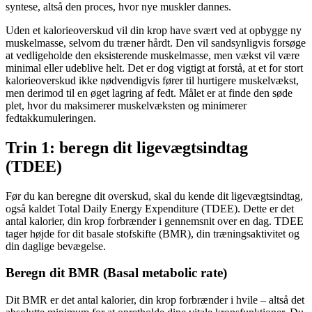
syntese, altså den proces, hvor nye muskler dannes.
Uden et kalorieoverskud vil din krop have svært ved at opbygge ny
muskelmasse, selvom du træner hårdt. Den vil sandsynligvis forsøge
at vedligeholde den eksisterende muskelmasse, men vækst vil være
minimal eller udeblive helt. Det er dog vigtigt at forstå, at et for stort
kalorieoverskud ikke nødvendigvis fører til hurtigere muskelvækst,
men derimod til en øget lagring af fedt. Målet er at finde den søde
plet, hvor du maksimerer muskelvæksten og minimerer
fedtakkumuleringen.
Trin 1: beregn dit ligevægtsindtag
(TDEE)
Før du kan beregne dit overskud, skal du kende dit ligevægtsindtag,
også kaldet Total Daily Energy Expenditure (TDEE). Dette er det
antal kalorier, din krop forbrænder i gennemsnit over en dag. TDEE
tager højde for dit basale stofskifte (BMR), din træningsaktivitet og
din daglige bevægelse.
Beregn dit BMR (Basal metabolic rate)
Dit BMR er det antal kalorier, din krop forbrænder i hvile – altså det