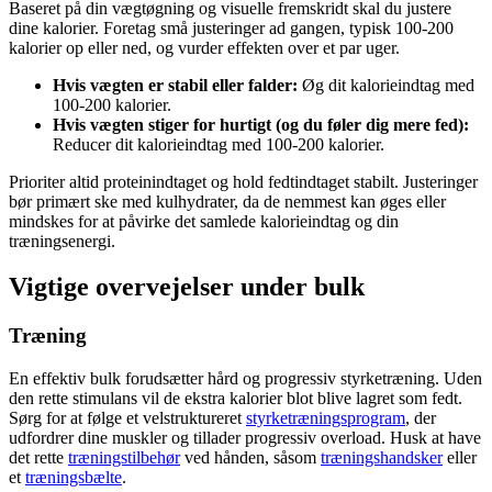
Baseret på din vægtøgning og visuelle fremskridt skal du justere
dine kalorier. Foretag små justeringer ad gangen, typisk 100-200
kalorier op eller ned, og vurder effekten over et par uger.
Hvis vægten er stabil eller falder:
Øg dit kalorieindtag med
100-200 kalorier.
Hvis vægten stiger for hurtigt (og du føler dig mere fed):
Reducer dit kalorieindtag med 100-200 kalorier.
Prioriter altid proteinindtaget og hold fedtindtaget stabilt. Justeringer
bør primært ske med kulhydrater, da de nemmest kan øges eller
mindskes for at påvirke det samlede kalorieindtag og din
træningsenergi.
Vigtige overvejelser under bulk
Træning
En effektiv bulk forudsætter hård og progressiv styrketræning. Uden
den rette stimulans vil de ekstra kalorier blot blive lagret som fedt.
Sørg for at følge et velstruktureret
styrketræningsprogram
, der
udfordrer dine muskler og tillader progressiv overload. Husk at have
det rette
træningstilbehør
ved hånden, såsom
træningshandsker
eller
et
træningsbælte
.