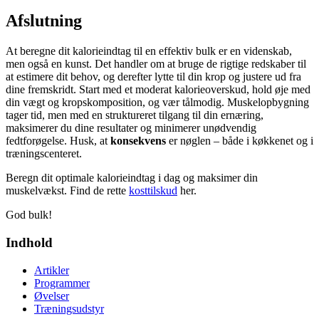
Afslutning
At beregne dit kalorieindtag til en effektiv bulk er en videnskab,
men også en kunst. Det handler om at bruge de rigtige redskaber til
at estimere dit behov, og derefter lytte til din krop og justere ud fra
dine fremskridt. Start med et moderat kalorieoverskud, hold øje med
din vægt og kropskomposition, og vær tålmodig. Muskelopbygning
tager tid, men med en struktureret tilgang til din ernæring,
maksimerer du dine resultater og minimerer unødvendig
fedtforøgelse. Husk, at
konsekvens
er nøglen – både i køkkenet og i
træningscenteret.
Beregn dit optimale kalorieindtag i dag og maksimer din
muskelvækst. Find de rette
kosttilskud
her.
God bulk!
Indhold
Artikler
Programmer
Øvelser
Træningsudstyr