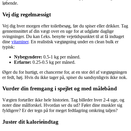
løbende.
Vej dig regelmæssigt
Vej dig hver morgen efter toiletbesøg, før du spiser eller drikker. Tag
gennemsnittet af din vægt over en uge for at udglatte daglige
svingninger. Du kan f.eks. benytte vejetidspunktet til at få indtaget
dine
vitaminer
. En realistisk vægtøgning under en clean bulk er
typisk:
Nybegyndere:
0.5-1 kg per måned.
Erfarne:
0.25-0.5 kg per måned.
Øger du for hurtigt, er chancerne for, at en stor del af vægtøgningen
er fedt, høj. Hvis du ikke tager på, spiser du sandsynligvis ikke nok.
Vurder din fremgang i spejlet og med målebånd
Vægten fortæller ikke hele historien. Tag billeder hver 2-4 uge, og
noter dine målforskel. Hvordan ser du ud? Føler dine muskler sig
fyldigere? Er der tegn på for meget fedtlagring omkring taljen?
Juster dit kalorieindtag