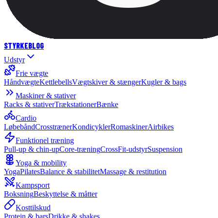
STYRKE
BLOG
Udstyr
Frie vægte
Håndvægte
Kettlebells
Vægtskiver & stænger
Kugler & bags
Maskiner & stativer
Racks & stativer
Trækstationer
Bænke
Cardio
Løbebånd
Crosstræner
Kondicykler
Romaskiner
Airbikes
Funktionel træning
Pull-up & chin-up
Core-træning
CrossFit-udstyr
Suspension
Yoga & mobility
Yoga
Pilates
Balance & stabilitet
Massage & restitution
Kampsport
Boksning
Beskyttelse & måtter
Kosttilskud
Protein & bars
Drikke & shakes