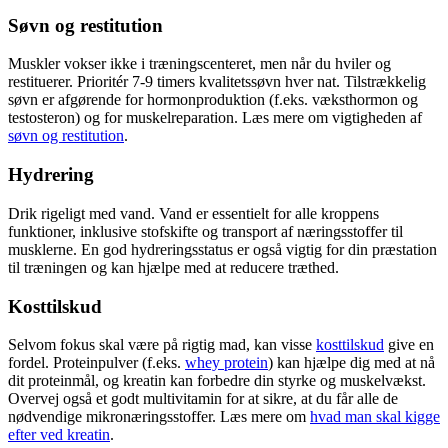
Søvn og restitution
Muskler vokser ikke i træningscenteret, men når du hviler og
restituerer. Prioritér 7-9 timers kvalitetssøvn hver nat. Tilstrækkelig
søvn er afgørende for hormonproduktion (f.eks. væksthormon og
testosteron) og for muskelreparation. Læs mere om vigtigheden af
søvn og restitution
.
Hydrering
Drik rigeligt med vand. Vand er essentielt for alle kroppens
funktioner, inklusive stofskifte og transport af næringsstoffer til
musklerne. En god hydreringsstatus er også vigtig for din præstation
til træningen og kan hjælpe med at reducere træthed.
Kosttilskud
Selvom fokus skal være på rigtig mad, kan visse
kosttilskud
give en
fordel. Proteinpulver (f.eks.
whey protein
) kan hjælpe dig med at nå
dit proteinmål, og kreatin kan forbedre din styrke og muskelvækst.
Overvej også et godt multivitamin for at sikre, at du får alle de
nødvendige mikronæringsstoffer. Læs mere om
hvad man skal kigge
efter ved kreatin
.