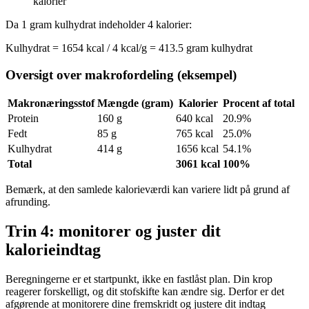
kalorier
Da 1 gram kulhydrat indeholder 4 kalorier:
Kulhydrat = 1654 kcal / 4 kcal/g = 413.5 gram kulhydrat
Oversigt over makrofordeling (eksempel)
Makronæringsstof
Mængde (gram)
Kalorier
Procent af total
Protein
160 g
640 kcal
20.9%
Fedt
85 g
765 kcal
25.0%
Kulhydrat
414 g
1656 kcal
54.1%
Total
3061 kcal
100%
Bemærk, at den samlede kalorieværdi kan variere lidt på grund af
afrunding.
Trin 4: monitorer og juster dit
kalorieindtag
Beregningerne er et startpunkt, ikke en fastlåst plan. Din krop
reagerer forskelligt, og dit stofskifte kan ændre sig. Derfor er det
afgørende at monitorere dine fremskridt og justere dit indtag