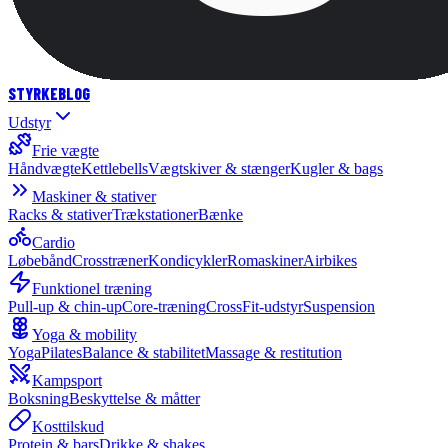
STYRKE
BLOG
Udstyr
Frie vægte
Håndvægte
Kettlebells
Vægtskiver & stænger
Kugler & bags
Maskiner & stativer
Racks & stativer
Trækstationer
Bænke
Cardio
Løbebånd
Crosstræner
Kondicykler
Romaskiner
Airbikes
Funktionel træning
Pull-up & chin-up
Core-træning
CrossFit-udstyr
Suspension
Yoga & mobility
Yoga
Pilates
Balance & stabilitet
Massage & restitution
Kampsport
Boksning
Beskyttelse & måtter
Kosttilskud
Protein & bars
Drikke & shakes