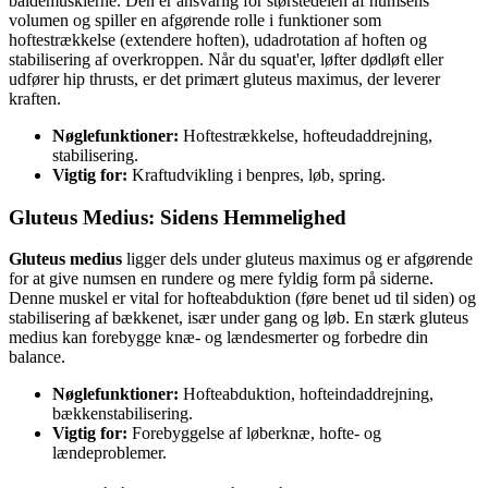
baldemusklerne. Den er ansvarlig for størstedelen af numsens
volumen og spiller en afgørende rolle i funktioner som
hoftestrækkelse (extendere hoften), udadrotation af hoften og
stabilisering af overkroppen. Når du squat'er, løfter dødløft eller
udfører hip thrusts, er det primært gluteus maximus, der leverer
kraften.
Nøglefunktioner:
Hoftestrækkelse, hofteudaddrejning,
stabilisering.
Vigtig for:
Kraftudvikling i benpres, løb, spring.
Gluteus Medius: Sidens Hemmelighed
Gluteus medius
ligger dels under gluteus maximus og er afgørende
for at give numsen en rundere og mere fyldig form på siderne.
Denne muskel er vital for hofteabduktion (føre benet ud til siden) og
stabilisering af bækkenet, især under gang og løb. En stærk gluteus
medius kan forebygge knæ- og lændesmerter og forbedre din
balance.
Nøglefunktioner:
Hofteabduktion, hofteindaddrejning,
bækkenstabilisering.
Vigtig for:
Forebyggelse af løberknæ, hofte- og
lændeproblemer.