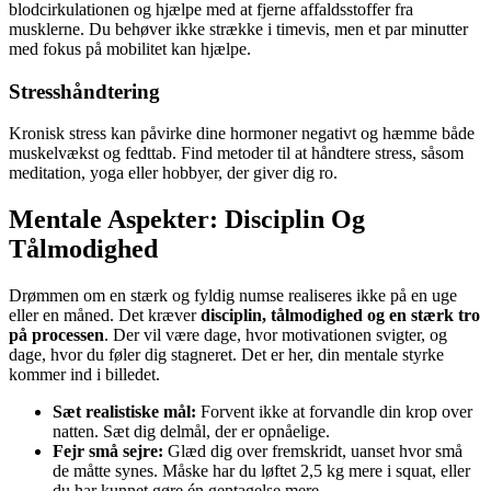
blodcirkulationen og hjælpe med at fjerne affaldsstoffer fra
musklerne. Du behøver ikke strække i timevis, men et par minutter
med fokus på mobilitet kan hjælpe.
Stresshåndtering
Kronisk stress kan påvirke dine hormoner negativt og hæmme både
muskelvækst og fedttab. Find metoder til at håndtere stress, såsom
meditation, yoga eller hobbyer, der giver dig ro.
Mentale Aspekter: Disciplin Og
Tålmodighed
Drømmen om en stærk og fyldig numse realiseres ikke på en uge
eller en måned. Det kræver
disciplin, tålmodighed og en stærk tro
på processen
. Der vil være dage, hvor motivationen svigter, og
dage, hvor du føler dig stagneret. Det er her, din mentale styrke
kommer ind i billedet.
Sæt realistiske mål:
Forvent ikke at forvandle din krop over
natten. Sæt dig delmål, der er opnåelige.
Fejr små sejre:
Glæd dig over fremskridt, uanset hvor små
de måtte synes. Måske har du løftet 2,5 kg mere i squat, eller
du har kunnet gøre én gentagelse mere.