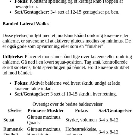
Fokus:
Konstant spænding og et kraftigt knib i toppen af
bevægelsen.
Sæt/Gentagelser:
3-4 sæt af 12-15 gentagelser pr. ben.
Banded Lateral Walks
Disse øvelser, udført med et modstandsbånd omkring knæene eller
anklerne, er suveræne til at aktivere gluteus medius og minimus. De
er også gode som opvarmning eller som en "finisher".
Udførelse:
Placer et modstandsbånd lige over knæene eller omkring
anklerne. Gå ned i en kvart squat-position. Tag små, kontrollerede
skridt sidelæns, hold spændingen på båndet. Hold knæene skubbet
ud mod båndet.
Fokus:
Aktivér balderne ved hvert skridt, undgå at lade
knæene falde indad.
Sæt/Gentagelser:
3 sæt af 10-15 skridt i hver retning.
Oversigt over de bedste baldeøvelser
Øvelse
Primære Muskler
Fokus
Sæt/Gentagelser
Gluteus maximus,
Squat
Styrke, volumen
3-4 x 6-12
Quads
Rumænsk
Gluteus maximus,
Hoftestrækkelse,
3-4 x 8-12
Dødløft
Hamstrings
volumen