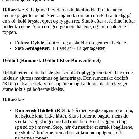
Udførelse:
Stil dig med fødderne skulderbredde fra hinanden,
tæerne peger let udad. Sænk dig ned, som om du skal sætte dig på
en stol, hold brystet opret og ryggen ret. Stræb efter at få dine hofter
under knæene. Skub op igen gennem hælene, og knib balderne i
toppen.
Fokus:
Dybde, kontrol, og at skubbe op gennem hælene.
Sæt/Gentagelser:
3-4 sæt af 6-12 gentagelser.
Dødløft (Romansk Dødløft Eller Konventionel)
Dødløft er en af de bedste øvelser til at opbygge en stærk bagkæde,
inklusiv gluteus maximus og hamstrings. Den rumænske dødløft
(RDL) er især effektiv for baglårene og balderne, da den lægger
større fokus på hoftestrækkelse.
Udførelse:
Rumænsk Dødløft (RDL):
Stå med vægtstangen foran dig,
let bøjede knæ (ikke låste). Skub hofterne bagud, mens du
sænker vægtstangen ned ad dine ben. Hold ryggen ret og
spænd op i maven. Stop, når du mærker et stræk i baglårene,
og skub så hofterne fremad for at komme op igen, knib
balderne i toppen.