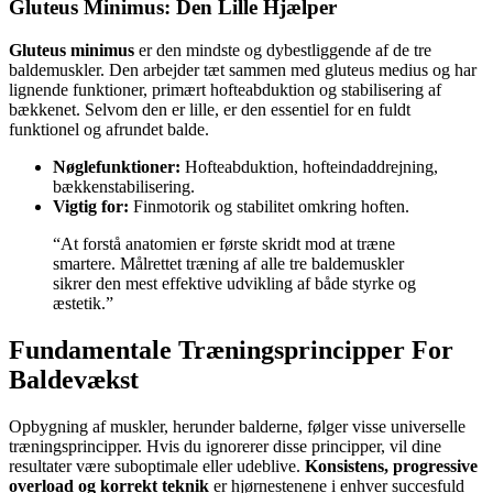
Gluteus Minimus: Den Lille Hjælper
Gluteus minimus
er den mindste og dybestliggende af de tre
baldemuskler. Den arbejder tæt sammen med gluteus medius og har
lignende funktioner, primært hofteabduktion og stabilisering af
bækkenet. Selvom den er lille, er den essentiel for en fuldt
funktionel og afrundet balde.
Nøglefunktioner:
Hofteabduktion, hofteindaddrejning,
bækkenstabilisering.
Vigtig for:
Finmotorik og stabilitet omkring hoften.
“At forstå anatomien er første skridt mod at træne
smartere. Målrettet træning af alle tre baldemuskler
sikrer den mest effektive udvikling af både styrke og
æstetik.”
Fundamentale Træningsprincipper For
Baldevækst
Opbygning af muskler, herunder balderne, følger visse universelle
træningsprincipper. Hvis du ignorerer disse principper, vil dine
resultater være suboptimale eller udeblive.
Konsistens, progressive
overload og korrekt teknik
er hjørnestenene i enhver succesfuld