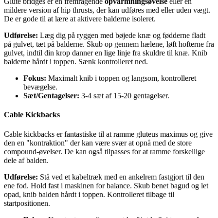
Glute bridges er en fremragende
opvarmningsøvelse
eller en
mildere version af hip thrusts, der kan udføres med eller uden vægt.
De er gode til at lære at aktivere balderne isoleret.
Udførelse:
Læg dig på ryggen med bøjede knæ og fødderne fladt
på gulvet, tæt på balderne. Skub op gennem hælene, løft hofterne fra
gulvet, indtil din krop danner en lige linje fra skuldre til knæ. Knib
balderne hårdt i toppen. Sænk kontrolleret ned.
Fokus:
Maximalt knib i toppen og langsom, kontrolleret
bevægelse.
Sæt/Gentagelser:
3-4 sæt af 15-20 gentagelser.
Cable Kickbacks
Cable kickbacks er fantastiske til at ramme gluteus maximus og give
den en "kontraktion" der kan være svær at opnå med de store
compound-øvelser. De kan også tilpasses for at ramme forskellige
dele af balden.
Udførelse:
Stå ved et kabeltræk med en ankelrem fastgjort til den
ene fod. Hold fast i maskinen for balance. Skub benet bagud og let
opad, knib balden hårdt i toppen. Kontrolleret tilbage til
startpositionen.