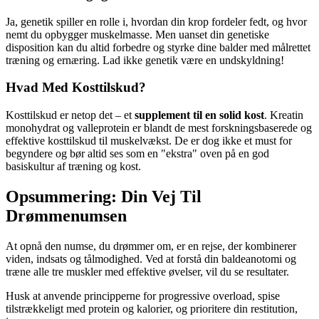
Ja, genetik spiller en rolle i, hvordan din krop fordeler fedt, og hvor
nemt du opbygger muskelmasse. Men uanset din genetiske
disposition kan du altid forbedre og styrke dine balder med målrettet
træning og ernæring. Lad ikke genetik være en undskyldning!
Hvad Med Kosttilskud?
Kosttilskud er netop det – et
supplement til en solid kost
. Kreatin
monohydrat og valleprotein er blandt de mest forskningsbaserede og
effektive kosttilskud til muskelvækst. De er dog ikke et must for
begyndere og bør altid ses som en "ekstra" oven på en god
basiskultur af træning og kost.
Opsummering: Din Vej Til
Drømmenumsen
At opnå den numse, du drømmer om, er en rejse, der kombinerer
viden, indsats og tålmodighed. Ved at forstå din baldeanotomi og
træne alle tre muskler med effektive øvelser, vil du se resultater.
Husk at anvende principperne for progressive overload, spise
tilstrækkeligt med protein og kalorier, og prioritere din restitution,