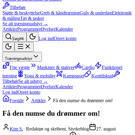
Tilbehør
Støtte & beskyttelse
Greb & håndtræning
Gulv & underlag
Elektronik
& måling
Tøj & tasker
Se alt træningsudstyr →
Artikler
Programmer
Øvelser
Kalender
Log ind
Opret konto
Søg
⌘K
Træningsudstyr
Frie vægte
Maskiner & stativer
Cardio
Funktionel
træning
Yoga & mobility
Kampsport
Kosttilskud
Tilbehør
Se alt udstyr →
Artikler
Programmer
Øvelser
Kalender
Log ind
Opret konto
Forside
Artikler
Få den numse du drømmer om!
Få den numse du drømmer om!
Kim S.
·
Redaktør og skribent, Styrkeblog
27. august