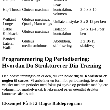
Peak
Hip Thrusts
Gluteus maximus
kontraktion,
3-5 x 8-15
volumen
Walking
Gluteus maximus,
Unilateral styrke
3 x 8-12 per ben
Lunges
Quads, Hamstrings
Cable
Isolation,
3-4 x 12-15 per
Gluteus maximus
Kickbacks
kontraktion
ben
Banded
Gluteus
Abduktion,
3 x 10-15
Lateral
medius/minimus
stabilisering
skridt/vej
Walks
Programmering Og Periodisering:
Hvordan Du Strukturerer Din Træning
Den bedste træningsplan er den, du kan holde dig til.
Konsistens er
nøglen til succes
. Vi anbefaler en form for periodisering, hvor du
veksler mellem perioder med fokus på styrke og perioder med højere
volumen for muskelvækst. Et eksempel på en ugentlig struktur
kunne se således ud:
Eksempel På Et 3-Dages Baldeprogram