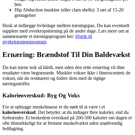
ben
Hip Abduction maskine (eller clam shells): 3 sæt af 15-20
gentagelser
Husk at indlægge hviledage mellem træningspas. Du kan eventuelt
supplere med overkropstræning på de andre dage. Læs mere om at
sammensætte et træningsprogram her:
Hjælp til
styrketræningsprogram
.
Ernæring: Brændstof Til Din Baldevækst
Du kan træne nok så hårdt, men uden den rette ernæring vil dine
resultater være begrænsede. Muskler vokser ikke i fitnesscentret; de
vokser, når du restituerer og fodrer dem med de rigtige
næringsstoffer.
Kalorieoverskud: Byg Og Voks
For at opbygge muskelmasse er du nødt til at være i et
kalorieoverskud
. Det betyder, at du indtager flere kalorier, end du
forbrænder. Et beskedent overskud på 200-500 kalorier om dagen er
ofte tilstrækkeligt for at fremme muskelvækst uden unødvendig
fedtlagring.