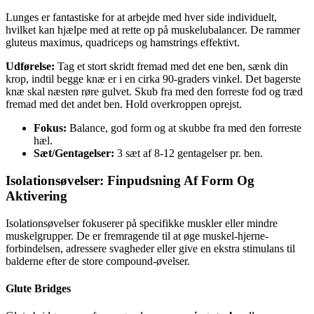
Lunges er fantastiske for at arbejde med hver side individuelt,
hvilket kan hjælpe med at rette op på muskelubalancer. De rammer
gluteus maximus, quadriceps og hamstrings effektivt.
Udførelse:
Tag et stort skridt fremad med det ene ben, sænk din
krop, indtil begge knæ er i en cirka 90-graders vinkel. Det bagerste
knæ skal næsten røre gulvet. Skub fra med den forreste fod og træd
fremad med det andet ben. Hold overkroppen oprejst.
Fokus:
Balance, god form og at skubbe fra med den forreste
hæl.
Sæt/Gentagelser:
3 sæt af 8-12 gentagelser pr. ben.
Isolationsøvelser: Finpudsning Af Form Og
Aktivering
Isolationsøvelser fokuserer på specifikke muskler eller mindre
muskelgrupper. De er fremragende til at øge muskel-hjerne-
forbindelsen, adressere svagheder eller give en ekstra stimulans til
balderne efter de store compound-øvelser.
Glute Bridges