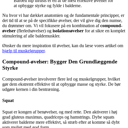
Barbell hip thrusts er en af de mest effektive øvelser for
at opbygge styrke og fylde i balderne.
Nu hvor vi har dækket anatomien og de fundamentale principper, er
det tid til at se på de specifikke øvelser, der vil give dig den numse,
du drømmer om. Vi vil fokusere på en kombination af
compound-
øvelser
(flerledsøvelser) og
isolationsøvelser
for at sikre en komplet
stimulering af alle baldemuskler.
Ønsker du mere inspiration til øvelser, kan du læse vores artikel om
hjælp til muskelgrupper
.
Compound-øvelser: Bygger Den Grundlæggende
Styrke
Compound-øvelser involverer flere led og muskelgrupper, hvilket
gør dem ekstremt effektive til at opbygge masse og styrke. De bør
udgøre kernen i din bentræning.
Squat
Squat er kongen af benøvelser, og med rette. Den aktiverer i høj
grad gluteus maximus, quadriceps og hamstrings. Dybe squats
aktiverer balderne mere effektivt, så stræb efter at komme så dybt
som muligt med god form.