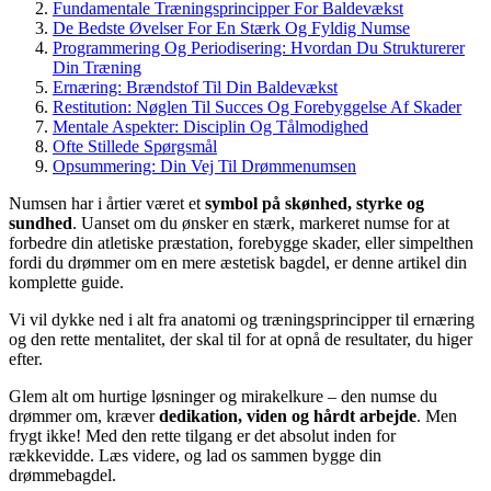
Fundamentale Træningsprincipper For Baldevækst
De Bedste Øvelser For En Stærk Og Fyldig Numse
Programmering Og Periodisering: Hvordan Du Strukturerer
Din Træning
Ernæring: Brændstof Til Din Baldevækst
Restitution: Nøglen Til Succes Og Forebyggelse Af Skader
Mentale Aspekter: Disciplin Og Tålmodighed
Ofte Stillede Spørgsmål
Opsummering: Din Vej Til Drømmenumsen
Numsen har i årtier været et
symbol på skønhed, styrke og
sundhed
. Uanset om du ønsker en stærk, markeret numse for at
forbedre din atletiske præstation, forebygge skader, eller simpelthen
fordi du drømmer om en mere æstetisk bagdel, er denne artikel din
komplette guide.
Vi vil dykke ned i alt fra anatomi og træningsprincipper til ernæring
og den rette mentalitet, der skal til for at opnå de resultater, du higer
efter.
Glem alt om hurtige løsninger og mirakelkure – den numse du
drømmer om, kræver
dedikation, viden og hårdt arbejde
. Men
frygt ikke! Med den rette tilgang er det absolut inden for
rækkevidde. Læs videre, og lad os sammen bygge din
drømmebagdel.