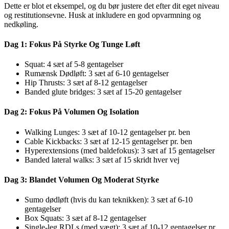
Dette er blot et eksempel, og du bør justere det efter dit eget niveau
og restitutionsevne. Husk at inkludere en god opvarmning og
nedkøling.
Dag 1: Fokus På Styrke Og Tunge Løft
Squat: 4 sæt af 5-8 gentagelser
Rumænsk Dødløft: 3 sæt af 6-10 gentagelser
Hip Thrusts: 3 sæt af 8-12 gentagelser
Banded glute bridges: 3 sæt af 15-20 gentagelser
Dag 2: Fokus På Volumen Og Isolation
Walking Lunges: 3 sæt af 10-12 gentagelser pr. ben
Cable Kickbacks: 3 sæt af 12-15 gentagelser pr. ben
Hyperextensions (med baldefokus): 3 sæt af 15 gentagelser
Banded lateral walks: 3 sæt af 15 skridt hver vej
Dag 3: Blandet Volumen Og Moderat Styrke
Sumo dødløft (hvis du kan teknikken): 3 sæt af 6-10
gentagelser
Box Squats: 3 sæt af 8-12 gentagelser
Single-leg RDLs (med vægt): 3 sæt af 10-12 gentagelser pr.