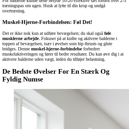
For balderne kunne dette betyde 10-20 effektive sæt fordelt over 2-3
træningspas om ugen. Husk at lytte til din krop og undgå
overtræning.
Muskel-Hjerne-Forbindelsen: Føl Det!
Det er ikke nok kun at udføre bevægelsen; du skal også
føle
musklerne arbejde
. Fokuser på at knibe og aktivere balderne i
toppen af bevægelsen, især i øvelser som hip thrusts og glute
bridges. Denne
muskel-hjerne-forbindelse
forbedrer
muskelaktiveringen og fører til bedre resultater. Du kan øve dig i at
aktivere balderne uden vægt, inden du tilføjer belastning.
De Bedste Øvelser For En Stærk Og
Fyldig Numse