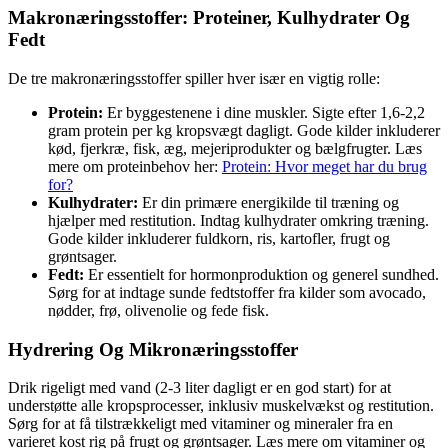
Makronæringsstoffer: Proteiner, Kulhydrater Og
Fedt
De tre makronæringsstoffer spiller hver især en vigtig rolle:
Protein:
Er byggestenene i dine muskler. Sigte efter 1,6-2,2
gram protein per kg kropsvægt dagligt. Gode kilder inkluderer
kød, fjerkræ, fisk, æg, mejeriprodukter og bælgfrugter. Læs
mere om proteinbehov her:
Protein: Hvor meget har du brug
for?
Kulhydrater:
Er din primære energikilde til træning og
hjælper med restitution. Indtag kulhydrater omkring træning.
Gode kilder inkluderer fuldkorn, ris, kartofler, frugt og
grøntsager.
Fedt:
Er essentielt for hormonproduktion og generel sundhed.
Sørg for at indtage sunde fedtstoffer fra kilder som avocado,
nødder, frø, olivenolie og fede fisk.
Hydrering Og Mikronæringsstoffer
Drik rigeligt med vand (2-3 liter dagligt er en god start) for at
understøtte alle kropsprocesser, inklusiv muskelvækst og restitution.
Sørg for at få tilstrækkeligt med vitaminer og mineraler fra en
varieret kost rig på frugt og grøntsager. Læs mere om vitaminer og