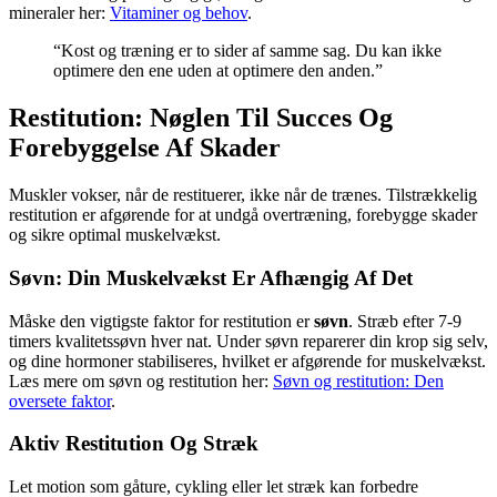
mineraler her:
Vitaminer og behov
.
“Kost og træning er to sider af samme sag. Du kan ikke
optimere den ene uden at optimere den anden.”
Restitution: Nøglen Til Succes Og
Forebyggelse Af Skader
Muskler vokser, når de restituerer, ikke når de trænes. Tilstrækkelig
restitution er afgørende for at undgå overtræning, forebygge skader
og sikre optimal muskelvækst.
Søvn: Din Muskelvækst Er Afhængig Af Det
Måske den vigtigste faktor for restitution er
søvn
. Stræb efter 7-9
timers kvalitetssøvn hver nat. Under søvn reparerer din krop sig selv,
og dine hormoner stabiliseres, hvilket er afgørende for muskelvækst.
Læs mere om søvn og restitution her:
Søvn og restitution: Den
oversete faktor
.
Aktiv Restitution Og Stræk
Let motion som gåture, cykling eller let stræk kan forbedre