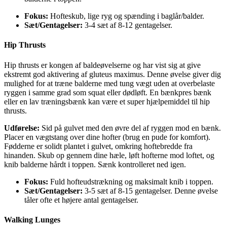
Fokus:
Hofteskub, lige ryg og spænding i baglår/balder.
Sæt/Gentagelser:
3-4 sæt af 8-12 gentagelser.
Hip Thrusts
Hip thrusts er kongen af baldeøvelserne og har vist sig at give
ekstremt god aktivering af gluteus maximus. Denne øvelse giver dig
mulighed for at træne balderne med tung vægt uden at overbelaste
ryggen i samme grad som squat eller dødløft. En bænkpres bænk
eller en lav træningsbænk kan være et super hjælpemiddel til hip
thrusts.
Udførelse:
Sid på gulvet med den øvre del af ryggen mod en bænk.
Placer en vægtstang over dine hofter (brug en pude for komfort).
Fødderne er solidt plantet i gulvet, omkring hoftebredde fra
hinanden. Skub op gennem dine hæle, løft hofterne mod loftet, og
knib balderne hårdt i toppen. Sænk kontrolleret ned igen.
Fokus:
Fuld hofteudstrækning og maksimalt knib i toppen.
Sæt/Gentagelser:
3-5 sæt af 8-15 gentagelser. Denne øvelse
tåler ofte et højere antal gentagelser.
Walking Lunges