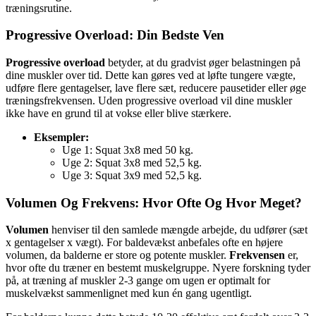
træningsrutine.
Progressive Overload: Din Bedste Ven
Progressive overload
betyder, at du gradvist øger belastningen på
dine muskler over tid. Dette kan gøres ved at løfte tungere vægte,
udføre flere gentagelser, lave flere sæt, reducere pausetider eller øge
træningsfrekvensen. Uden progressive overload vil dine muskler
ikke have en grund til at vokse eller blive stærkere.
Eksempler:
Uge 1: Squat 3x8 med 50 kg.
Uge 2: Squat 3x8 med 52,5 kg.
Uge 3: Squat 3x9 med 52,5 kg.
Volumen Og Frekvens: Hvor Ofte Og Hvor Meget?
Volumen
henviser til den samlede mængde arbejde, du udfører (sæt
x gentagelser x vægt). For baldevækst anbefales ofte en højere
volumen, da balderne er store og potente muskler.
Frekvensen
er,
hvor ofte du træner en bestemt muskelgruppe. Nyere forskning tyder
på, at træning af muskler 2-3 gange om ugen er optimalt for
muskelvækst sammenlignet med kun én gang ugentligt.