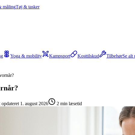
& måling
Tøj & tasker
ng
Yoga & mobility
Kampsport
Kosttilskud
Tilbehør
Se alt
vornår?
ornår?
t opdateret
1. august 2026
2
min læsetid