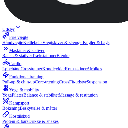
Udstyr
Frie vægte
Håndvægte
Kettlebells
Vægtskiver & stænger
Kugler & bags
Maskiner & stativer
Racks & stativer
Trækstationer
Bænke
Cardio
Løbebånd
Crosstræner
Kondicykler
Romaskiner
Airbikes
Funktionel træning
Pull-up & chin-up
Core-træning
CrossFit-udstyr
Suspension
Yoga & mobility
Yoga
Pilates
Balance & stabilitet
Massage & restitution
Kampsport
Boksning
Beskyttelse & måtter
Kosttilskud
Protein & bars
Drikke & shakes