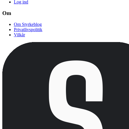
Log ind
Om
Om Styrkeblog
Privatlivspolitik
Vilkår