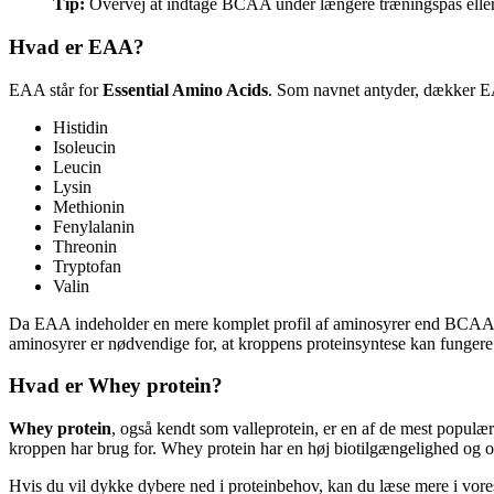
Tip:
Overvej at indtage BCAA under længere træningspas eller 
Hvad er EAA?
EAA står for
Essential Amino Acids
. Som navnet antyder, dækker EAA
Histidin
Isoleucin
Leucin
Lysin
Methionin
Fenylalanin
Threonin
Tryptofan
Valin
Da EAA indeholder en mere komplet profil af aminosyrer end BCAA, e
aminosyrer er nødvendige for, at kroppens proteinsyntese kan fungere 
Hvad er Whey protein?
Whey protein
, også kendt som valleprotein, er en af de mest populær
kroppen har brug for. Whey protein har en høj biotilgængelighed og opt
Hvis du vil dykke dybere ned i proteinbehov, kan du læse mere i vore