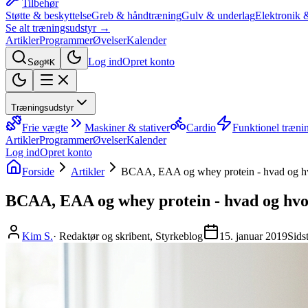
Tilbehør
Støtte & beskyttelse
Greb & håndtræning
Gulv & underlag
Elektronik 
Se alt træningsudstyr →
Artikler
Programmer
Øvelser
Kalender
Log ind
Opret konto
Søg
⌘K
Træningsudstyr
Frie vægte
Maskiner & stativer
Cardio
Funktionel træni
Artikler
Programmer
Øvelser
Kalender
Log ind
Opret konto
Forside
Artikler
BCAA, EAA og whey protein - hvad og h
BCAA, EAA og whey protein - hvad og hv
Kim S.
·
Redaktør og skribent, Styrkeblog
15. januar 2019
Sids