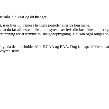
ine
mål
, din
kost
og dit
budget
.
 især hvis du træner i længere perioder eller på tom mave.
, at du får alle essentielle aminosyrer, især hvis din kost ikke altid er 
fter træning for at fremme muskelgenopbygning. Det kan også bruges som 
eligt, da det indeholder både BCAA og EAA. Dog kan specifikke situation
osyretilskud.