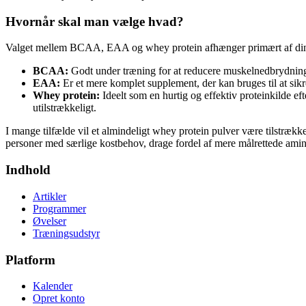
Hvornår skal man vælge hvad?
Valget mellem BCAA, EAA og whey protein afhænger primært af d
BCAA:
Godt under træning for at reducere muskelnedbrydning,
EAA:
Er et mere komplet supplement, der kan bruges til at sikre
Whey protein:
Ideelt som en hurtig og effektiv proteinkilde e
utilstrækkeligt.
I mange tilfælde vil et almindeligt whey protein pulver være tilstrækk
personer med særlige kostbehov, drage fordel af mere målrettede amin
Indhold
Artikler
Programmer
Øvelser
Træningsudstyr
Platform
Kalender
Opret konto