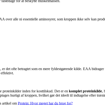
fastedage for at beskytte muskelmassen.
 over alle ni essentielle aminosyrer, som kroppen ikke selv kan produce
r det ofte betragtet som en mere fyldestgørende kilde. EAA bidrager t
effektivt.
e proteinkilder inden for kosttilskud. Det er en
komplet proteinkilde
, 
ages hurtigt af kroppen, hvilket gør det ideelt til indtagelse efter træ
s artikel om
Protein: Hvor meget har du brug for?