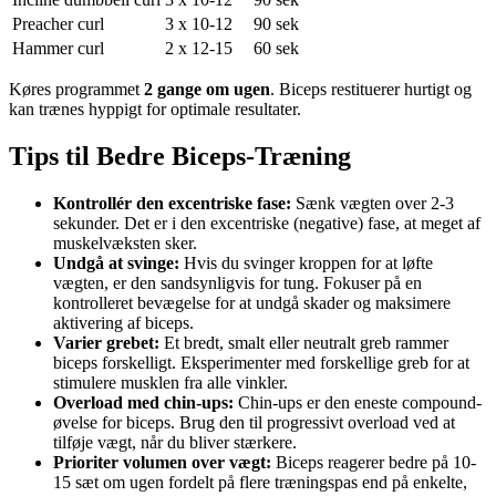
Preacher curl
3 x 10-12
90 sek
Hammer curl
2 x 12-15
60 sek
Køres programmet
2 gange om ugen
. Biceps restituerer hurtigt og
kan trænes hyppigt for optimale resultater.
Tips til Bedre Biceps-Træning
Kontrollér den excentriske fase:
Sænk vægten over 2-3
sekunder. Det er i den excentriske (negative) fase, at meget af
muskelvæksten sker.
Undgå at svinge:
Hvis du svinger kroppen for at løfte
vægten, er den sandsynligvis for tung. Fokuser på en
kontrolleret bevægelse for at undgå skader og maksimere
aktivering af biceps.
Varier grebet:
Et bredt, smalt eller neutralt greb rammer
biceps forskelligt. Eksperimenter med forskellige greb for at
stimulere musklen fra alle vinkler.
Overload med chin-ups:
Chin-ups er den eneste compound-
øvelse for biceps. Brug den til progressivt overload ved at
tilføje vægt, når du bliver stærkere.
Prioriter volumen over vægt:
Biceps reagerer bedre på 10-
15 sæt om ugen fordelt på flere træningspas end på enkelte,