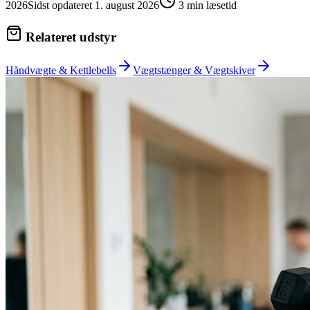
2026
Sidst opdateret
1. august 2026
3
min læsetid
Relateret udstyr
Håndvægte & Kettlebells
Vægtstænger & Vægtskiver