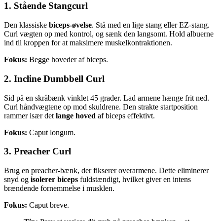
1. Stående Stangcurl
Den klassiske
biceps-øvelse
. Stå med en lige stang eller EZ-stang.
Curl vægten op med kontrol, og sænk den langsomt. Hold albuerne
ind til kroppen for at maksimere muskelkontraktionen.
Fokus:
Begge hoveder af biceps.
2. Incline Dumbbell Curl
Sid på en skråbænk vinklet 45 grader. Lad armene hænge frit ned.
Curl håndvægtene op mod skuldrene. Den strakte startposition
rammer især det
lange hoved
af biceps effektivt.
Fokus:
Caput longum.
3. Preacher Curl
Brug en preacher-bænk, der fikserer overarmene. Dette eliminerer
snyd og
isolerer biceps
fuldstændigt, hvilket giver en intens
brændende fornemmelse i musklen.
Fokus:
Caput breve.