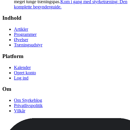
meget tunge træningspas.
Kom i gang med styrketræning: Den
komplette begynderguide.
Indhold
Artikler
Programmer
Øvelser
Træningsudstyr
Platform
Kalender
Opret konto
Log ind
Om
Om Styrkeblog
Privatlivspolitik
Vilkår