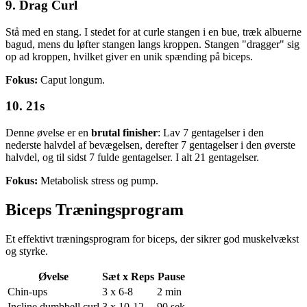
9. Drag Curl
Stå med en stang. I stedet for at curle stangen i en bue, træk albuerne
bagud, mens du løfter stangen langs kroppen. Stangen "dragger" sig
op ad kroppen, hvilket giver en unik spænding på biceps.
Fokus:
Caput longum.
10. 21s
Denne øvelse er en
brutal finisher
: Lav 7 gentagelser i den
nederste halvdel af bevægelsen, derefter 7 gentagelser i den øverste
halvdel, og til sidst 7 fulde gentagelser. I alt 21 gentagelser.
Fokus:
Metabolisk stress og pump.
Biceps Træningsprogram
Et effektivt træningsprogram for biceps, der sikrer god muskelvækst
og styrke.
Øvelse
Sæt x Reps
Pause
Chin-ups
3 x 6-8
2 min
Incline dumbbell curl
3 x 10-12
90 sek