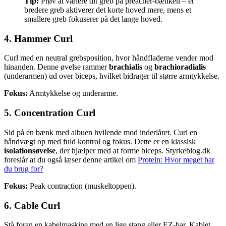
Tip:
Prøv at variere dit greb på preacher-bænken – et
bredere greb aktiverer det korte hoved mere, mens et
smallere greb fokuserer på det lange hoved.
4. Hammer Curl
Curl med en neutral grebsposition, hvor håndfladerne vender mod
hinanden. Denne øvelse rammer
brachialis
og
brachioradialis
(underarmen) ud over biceps, hvilket bidrager til større armtykkelse.
Fokus:
Armtykkelse og underarme.
5. Concentration Curl
Sid på en bænk med albuen hvilende mod inderlåret. Curl en
håndvægt op med fuld kontrol og fokus. Dette er en klassisk
isolationsøvelse
, der hjælper med at forme biceps. Styrkeblog.dk
foreslår at du også læser denne artikel om
Protein: Hvor meget har
du brug for?
Fokus:
Peak contraction (muskeltoppen).
6. Cable Curl
Stå foran en kabelmaskine med en lige stang eller EZ-bar. Kablet