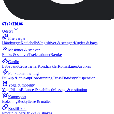
STYRKE
BLOG
Udstyr
Frie vægte
Håndvægte
Kettlebells
Vægtskiver & stænger
Kugler & bags
Maskiner & stativer
Racks & stativer
Trækstationer
Bænke
Cardio
Løbebånd
Crosstræner
Kondicykler
Romaskiner
Airbikes
Funktionel træning
Pull-up & chin-up
Core-træning
CrossFit-udstyr
Suspension
Yoga & mobility
Yoga
Pilates
Balance & stabilitet
Massage & restitution
Kampsport
Boksning
Beskyttelse & måtter
Kosttilskud
Protein & bars
Drikke & shakes