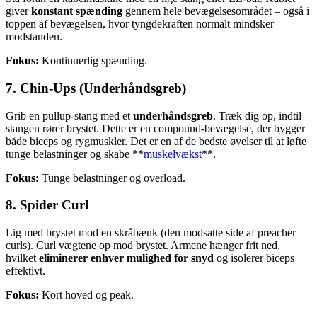
giver
konstant spænding
gennem hele bevægelsesområdet – også i
toppen af bevægelsen, hvor tyngdekraften normalt mindsker
modstanden.
Fokus:
Kontinuerlig spænding.
7. Chin-Ups (Underhåndsgreb)
Grib en pullup-stang med et
underhåndsgreb
. Træk dig op, indtil
stangen rører brystet. Dette er en compound-bevægelse, der bygger
både biceps og rygmuskler. Det er en af de bedste øvelser til at løfte
tunge belastninger og skabe **
muskelvækst
**.
Fokus:
Tunge belastninger og overload.
8. Spider Curl
Lig med brystet mod en skråbænk (den modsatte side af preacher
curls). Curl vægtene op mod brystet. Armene hænger frit ned,
hvilket
eliminerer enhver mulighed for snyd
og isolerer biceps
effektivt.
Fokus:
Kort hoved og peak.