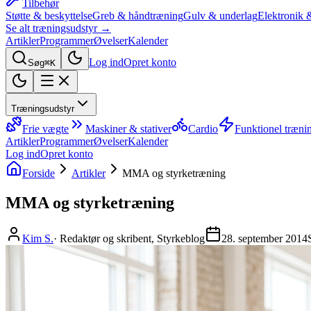
Tilbehør
Støtte & beskyttelse
Greb & håndtræning
Gulv & underlag
Elektronik 
Se alt træningsudstyr →
Artikler
Programmer
Øvelser
Kalender
Log ind
Opret konto
Søg
⌘K
Træningsudstyr
Frie vægte
Maskiner & stativer
Cardio
Funktionel træni
Artikler
Programmer
Øvelser
Kalender
Log ind
Opret konto
Forside
Artikler
MMA og styrketræning
MMA og styrketræning
Kim S.
·
Redaktør og skribent, Styrkeblog
28. september 2014