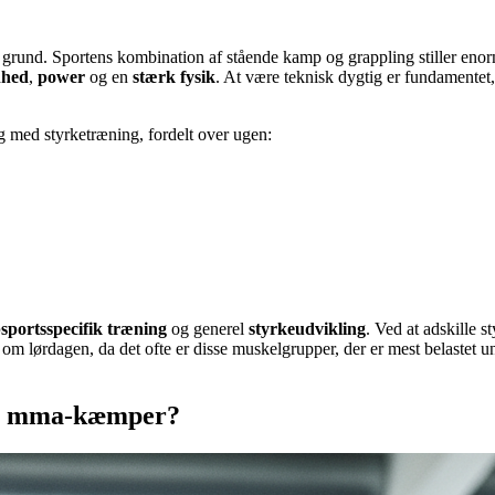
und. Sportens kombination af stående kamp og grappling stiller enorm
nhed
,
power
og en
stærk fysik
. At være teknisk dygtig er fundamentet
g med styrketræning, fordelt over ugen:
portsspecifik træning
og generel
styrkeudvikling
. Ved at adskille 
om lørdagen, da det ofte er disse muskelgrupper, der er mest belastet 
 en mma-kæmper?