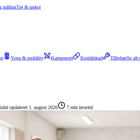
& måling
Tøj & tasker
ng
Yoga & mobility
Kampsport
Kosttilskud
Tilbehør
Se alt
Sidst opdateret
1. august 2026
7
min læsetid