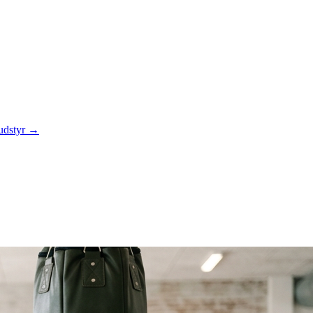
 udstyr →