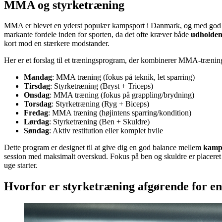
MMA og styrketræning
MMA er blevet en yderst populær kampsport i Danmark, og med god gr
markante fordele inden for sporten, da det ofte kræver både
udholde
kort mod en stærkere modstander.
Her er et forslag til et træningsprogram, der kombinerer MMA-trænin
Mandag
: MMA træning (fokus på teknik, let sparring)
Tirsdag
: Styrketræning (Bryst + Triceps)
Onsdag
: MMA træning (fokus på grappling/brydning)
Torsdag
: Styrketræning (Ryg + Biceps)
Fredag
: MMA træning (højintens sparring/kondition)
Lørdag
: Styrketræning (Ben + Skuldre)
Søndag
: Aktiv restitution eller komplet hvile
Dette program er designet til at give dig en god balance mellem
kamps
session med maksimalt overskud. Fokus på ben og skuldre er placeret 
uge starter.
Hvorfor er styrketræning afgørende for