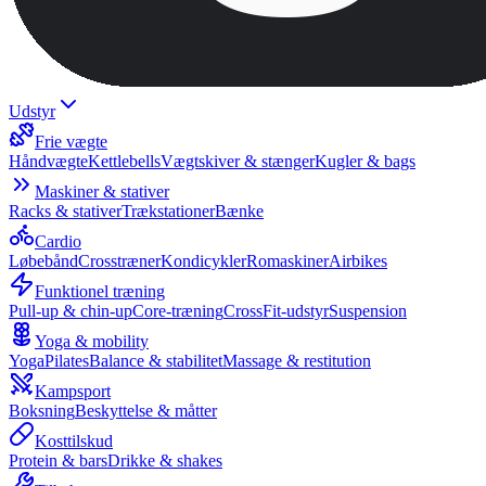
Udstyr
Frie vægte
Håndvægte
Kettlebells
Vægtskiver & stænger
Kugler & bags
Maskiner & stativer
Racks & stativer
Trækstationer
Bænke
Cardio
Løbebånd
Crosstræner
Kondicykler
Romaskiner
Airbikes
Funktionel træning
Pull-up & chin-up
Core-træning
CrossFit-udstyr
Suspension
Yoga & mobility
Yoga
Pilates
Balance & stabilitet
Massage & restitution
Kampsport
Boksning
Beskyttelse & måtter
Kosttilskud
Protein & bars
Drikke & shakes